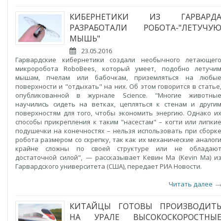
КИБЕРНЕТИКИ ИЗ ГАРВАРД
РАЗРАБОТАЛИ РОБОТА-"ЛЕТУЧУ
МЫШЬ"
23.05.2016
Гарвардские кибернетики создали необычного летающег
микроробота RoboBees, который умеет, подобно летучи
мышам, пчелам или бабочкам, приземляться на любы
поверхности и "отдыхать" на них. Об этом говорится в статье
опубликованной в журнале Science. "Многие животны
научились сидеть на ветках, цепляться к стенам и други
поверхностям для того, чтобы экономить энергию. Однако и
способы прикрепления к таким "насестам" – когти или липки
подушечки на конечностях – нельзя использовать при сборк
робота размером со скрепку, так как их механические аналог
крайне сложны по своей структуре или не обладаю
достаточной силой", — рассказывает Кевин Ма (Kevin Ma) и
Гарвардского университета (США), передает РИА Новости.
Читать далее
КИТАЙЦЫ ГОТОВЫ ПРОИЗВОДИТ
НА УРАЛЕ ВЫСОКОСКОРОСТНЫ