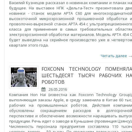
Василий Кузнецов рассказал о новинках компании и планах н
будущее. На выставке НПК «Дельта-Тест» презентовала дв
новинки - станок модели АРТА С60 для многокоординатно
высокоточной микроэрозионной прошивочной обработки 
проволочно-вырезной станок АРТА 454 с ультрапрецизионног
класса для применения в самых требовательных областя
электроэрозионной обработки материалов. Модель АРТА 454 
будет выведена на серийное производство уже в четверто
квартале этого года.
Читать далее
FOXCONN TECHNOLOGY ПОМЕНЯЛ
ШЕСТЬДЕСЯТ ТЫСЯЧ РАБОЧИХ Н
РОБОТОВ
26.05.2016
Компания Hon Hai (известна как Foxconn Technology Group)
выполняющая заказы Apple, в среду заменила в Китае 60 тыс
рабочих на промышленных роботов. Действия компани
обусловлены сокращением расходов в долгосрочно
перспективе и обеспечение возможности наращивать выпус
продукции. Речь идет о заводе в Куньшане (провинция Цзянсу)
Численность персонала предприятия составляла 110 тыся
человек, теперь - 50 тысяч. По сведениям телеканала, этом