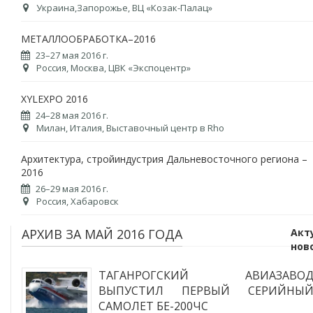
Украина,Запорожье, ВЦ «Козак-Палац»
МЕТАЛЛООБРАБОТКА–2016
23–27 мая 2016 г.
Россия, Москва, ЦВК «Экспоцентр»
XYLEXPO 2016
24–28 мая 2016 г.
Милан, Италия, Выставочный центр в Rho
Архитектура, стройиндустрия Дальневосточного региона –
2016
26–29 мая 2016 г.
Россия, Хабаровск
АРХИВ ЗА МАЙ 2016 ГОДА
Акт
нов
ТАГАНРОГСКИЙ АВИАЗАВО
ВЫПУСТИЛ ПЕРВЫЙ СЕРИЙНЫ
САМОЛЕТ БЕ-200ЧС