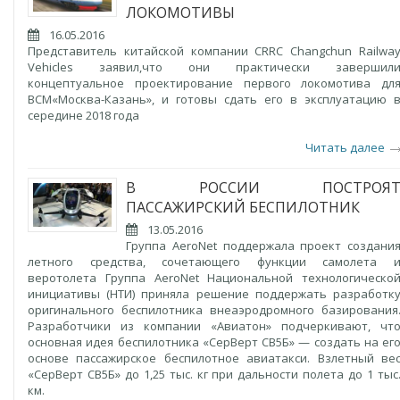
ЛОКОМОТИВЫ
16.05.2016
Представитель китайской компании CRRC Changchun Railwa
Vehicles заявил,что они практически завершил
концептуальное проектирование первого локомотива дл
ВСМ«Москва-Казань», и готовы сдать его в эксплуатацию 
середине 2018 года
Читать далее
В РОССИИ ПОСТРОЯ
ПАССАЖИРСКИЙ БЕСПИЛОТНИК
13.05.2016
Группа AeroNet поддержала проект создани
летного средства, сочетающего функции самолета 
веротолета Группа AeroNet Национальной технологическо
инициативы (НТИ) приняла решение поддержать разработк
оригинального беспилотника внеаэродромного базирования
Разработчики из компании «Авиатон» подчеркивают, чт
основная идея беспилотника «СерВерт СВ5Б» — создать на ег
основе пассажирское беспилотное авиатакси. Взлетный ве
«СерВерт СВ5Б» до 1,25 тыс. кг при дальности полета до 1 тыс
км.