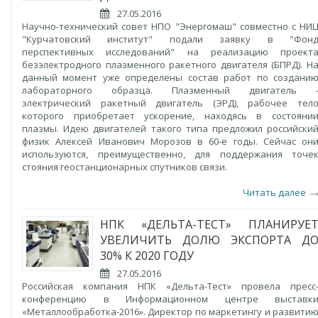
27.05.2016
Научно-технический совет НПО "Энергомаш" совместно с НИ
"Курчатовский институт" подали заявку в "Фон
перспективных исследований" на реализацию проект
безэлектродного плазменного ракетного двигателя (БПРД). Н
данный момент уже определены состав работ по создани
лабораторного образца. Плазменный двигатель 
электрический ракетный двигатель (ЭРД), рабочее тел
которого приобретает ускорение, находясь в состояни
плазмы. Идею двигателей такого типа предложил российски
физик Алексей Иванович Морозов в 60-е годы. Сейчас он
используются, преимущественно, для поддержания точе
стояния геостанционарных спутников связи.
Читать далее
НПК «ДЕЛЬТА-ТЕСТ» ПЛАНИРУЕ
УВЕЛИЧИТЬ ДОЛЮ ЭКСПОРТА Д
30% К 2020 ГОДУ
27.05.2016
Российская компания НПК «Дельта-Тест» провела пресс
конференцию в Информационном центре выставк
«Металлообработка-2016». Директор по маркетингу и развити