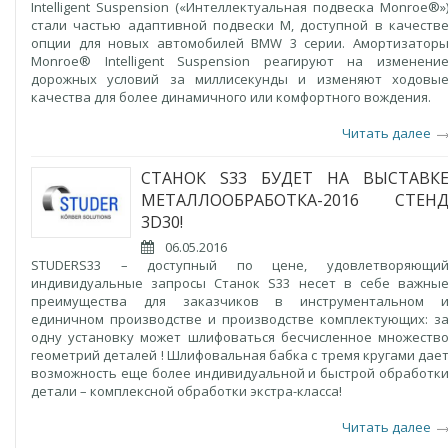
Intelligent Suspension («Интеллектуальная подвеска Monroe®»
стали частью адаптивной подвески M, доступной в качеств
опции для новых автомобилей BMW 3 серии. Амортизатор
Monroe® Intelligent Suspension реагируют на изменени
дорожных условий за миллисекунды и изменяют ходовы
качества для более динамичного или комфортного вождения.
Читать далее
СТАНОК S33 БУДЕТ НА ВЫСТАВК
МЕТАЛЛООБРАБОТКА-2016 СТЕН
3D30!
06.05.2016
STUDERS33 – доступный по цене, удовлетворяющи
индивидуальные запросы Станок S33 несет в себе важны
преимущества для заказчиков в инструментальном 
единичном производстве и производстве комплектующих: з
одну установку может шлифоваться бесчисленное множеств
геометрий деталей ! Шлифовальная бабка с тремя кругами дае
возможность еще более индивидуальной и быстрой обработк
детали – комплексной обработки экстра-класса!
Читать далее