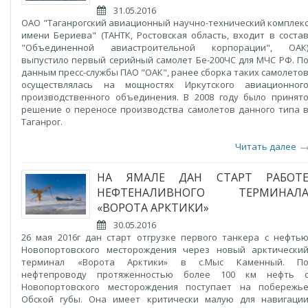
31.05.2016
ОАО "Таганрогский авиационный научно-технический комплек
имени Бериева" (ТАНТК, Ростовская область, входит в соста
"Объединенной авиастроительной корпорации", ОАК
выпустило первый серийный самолет Бе-200ЧС для МЧС РФ. П
данным пресс-службы ПАО "ОАК", ранее сборка таких самолето
осуществлялась на мощностях Иркутского авиационног
производственного объединения. В 2008 году было принят
решение о переносе производства самолетов данного типа 
Таганрог.
Читать далее
НА ЯМАЛЕ ДАН СТАРТ РАБОТ
НЕФТЕНАЛИВНОГО ТЕРМИНАЛ
«ВОРОТА АРКТИКИ»
30.05.2016
26 мая 2016г дан старт отгрузке первого танкера с нефть
Новопортовского месторождения через новый арктически
терминал «Ворота Арктики» в с.Мыс Каменный. П
нефтепроводу протяженностью более 100 км нефть 
Новопортовского месторождения поступает на побережь
Обской губы. Она имеет критически малую для навигаци