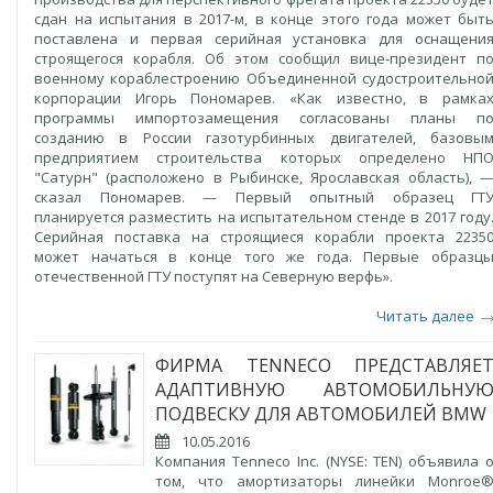
сдан на испытания в 2017-м, в конце этого года может быт
поставлена и первая серийная установка для оснащени
строящегося корабля. Об этом сообщил вице-президент п
военному кораблестроению Объединенной судостроительно
корпорации Игорь Пономарев. «Как известно, в рамка
программы импортозамещения согласованы планы п
созданию в России газотурбинных двигателей, базовы
предприятием строительства которых определено НП
"Сатурн" (расположено в Рыбинске, Ярославская область), 
сказал Пономарев. — Первый опытный образец ГТ
планируется разместить на испытательном стенде в 2017 году
Серийная поставка на строящиеся корабли проекта 2235
может начаться в конце того же года. Первые образц
отечественной ГТУ поступят на Северную верфь».
Читать далее
ФИРМА TENNECO ПРЕДСТАВЛЯЕ
АДАПТИВНУЮ АВТОМОБИЛЬНУ
ПОДВЕСКУ ДЛЯ АВТОМОБИЛЕЙ BMW
10.05.2016
Компания Tenneco Inc. (NYSE: TEN) объявила 
том, что амортизаторы линейки Monroe