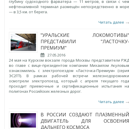
глубину судоходного фарватера — 11 метров, в связи с че
нефтеналивной терминал размещён непосредственно в мор
— в 3,5 км. от берега.
Читать далее
"УРАЛЬСКИЕ ЛОКОМОТИВЫ
ПРЕДСТАВИЛИ "ЛАСТОЧКУ
ПРЕМИУМ"
27.05.2016
24 мая на Курском вокзале города Москвы представители РЖ
во главе с вице-президентом компании Михаилом Акуловы
ознакомились с электропоездом «Ласточка-Премиум» (сери
ЭС2ГП). В рамках рабочей встречи железнодорожник
осмотрели электропоезд, который с апреля текущего год
проходит приемочные и сертификационные испытания н
полигонах Российских железных дорог.
Читать далее
В РОССИИ СОЗДАЮТ ПЛАЗМЕННЫ
ДВИГАТЕЛЬ ДЛЯ ОСВОЕНИ
ДАЛЬНЕГО КОСМОСА