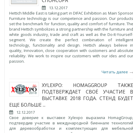
СПОНСОРА
13.12.2017
Hettich Middle East is taking part in DIFAC Exhibition as Main Sponso
Furniture technology is our competence and passion. Our product
set the benchmark for function, quality and comfort of furniture. Th
brand Hettich symbolizes a strong partnership with the furniture an
white goods industry, trade and craft as well as the Do-It-Yourself
segment. We create the perfect combination of intelligen
technology, functionality and design. Hettich always believe i
quality, Innovation, close cooperation with customers and absolut
reliability. We work to inspire our customers with our ides and ou
passion.
Читать далее
XYLEXPO: HOMAGGROUP ТАКЖ
ПОДТВЕРЖДАЕТ СВОЁ УЧАСТИЕ 
ВЫСТАВКЕ 2018 ГОДА. СТЕНД БУДЕ
ЕЩЕ БОЛЬШЕ ...
12.12.2017
Свое доверие к выставке Xylexpo выразила HomagGroup
подтвердив участие в международной биеннале технологи
для деревообработки и комплектующих для мебельно