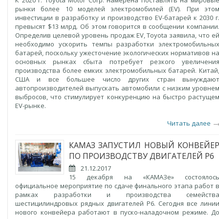
К 2020 г. Toyota Motor Corp. намерена поставлять на мировы
рынки более 10 моделей электромобилей (EV). При это
инвестиции в разработку и производство EV-батарей к 2030 г
превысят $13 млрд. Об этом говорится в сообщении компании
Определив целевой уровень продаж EV, Toyota заявила, что е
необходимо ускорить темпы разработки электромобильны
батарей, поскольку ужесточение экологических нормативов н
основных рынках сбыта потребует резкого увеличени
производства более емких электромобильных батарей. Китай
США и все большее число других стран вынуждаю
автопроизводителей выпускать автомобили с низким уровне
выбросов, что стимулирует конкуренцию на быстро растуще
EV-рынке.
Читать далее
КАМАЗ ЗАПУСТИЛ НОВЫЙ КОНВЕЙЕ
ПО ПРОИЗВОДСТВУ ДВИГАТЕЛЕЙ Р6
21.12.2017
15 декабря на «КАМАЗе» состоялос
официальное мероприятие по сдаче финального этапа работ 
рамках разработки и производства семейств
шестицилиндровых рядных двигателей Р6. Сегодня все лини
нового конвейера работают в пуско-наладочном режиме. Д