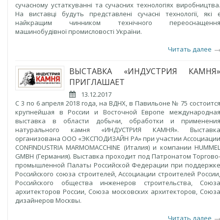
сучасному устаткуванні та сучасних технологіях виробництва
На виставці будуть представлені сучасні технології, які 
найкращим чинником технічного переоснащенн
машинобудівної промисловості України.
Читать далее
ВЫСТАВКА «ИНДУСТРИЯ КАМНЯ
ПРИГЛАШАЕТ
13.12.2017
С 3 по 6 апреля 2018 года, на ВДНХ, в Павильоне № 75 состоитс
крупнейшая в России и Восточной Европе международна
выставка в области добычи, обработки и применени
натурального камня «ИНДУСТРИЯ КАМНЯ». Выставк
организована ООО «ЭКСПОДИЗАЙН РА» при участии Ассоциаци
CONFINDUSTRIA MARMOMACCHINE (Италия) и компании HUMME
GMBH (Германия). Выставка проходит под Патронатом Торгово
промышленной Палаты Российской Федерации при поддержк
Российского союза строителей, Ассоциации строителей России
Российского общества инженеров строительства, Союз
архитекторов России, Союза московских архитекторов, Союз
дизайнеров Москвы.
Читать далее