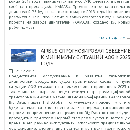
конца 2017 года планируется выпуск 7-10 силовых агрегатов
сообщает пресс-служба КАМАЗа. Промышленное производств
двигателей Р6 будет налажено в марте 2018 года. Новая лини
рассчитана на выпуск 12 тыс. силовых агрегатов в год. В рамка
проекта на заводе двигателей «КАМАЗа» создано 150 новы
рабочих мест.
Читать далее
AIRBUS СПРОГНОЗИРОВАЛ СВЕДЕНИ
К МИНИМУМУ СИТУАЦИЙ AOG К 202
ГОДУ
21.12.2017
Предиктивное обслуживание и развитие технологи
диагностики воздушных судов практически сведет к нул
ситуации AOG («самолет на земле») ориентировочно к 2025 г
Такое мнение выразил вице-президент программ цифрово
трансформации Airbus Мэтью Эванс на конференции Aerospac
Big Data, пишет FlightGlobal. Топ-менеджер пояснил, что эт
будет реализовано постепенно, за счет перехода авиационно
отрасли на применение инструментов Big Data, которое буде
проходить в три этапа. Первый этап реализуется в настояще
время. В его рамках эксплуатанты используют предикативно
обслуживание, систему диагностики и контроля техническог