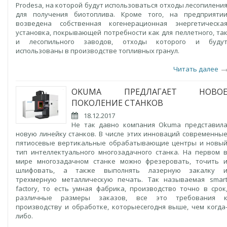
Prodesa, на которой будут использоваться отходы лесопилени
для получения биотоплива. Кроме того, на предприяти
возведена собственная когенерационная энергетическа
установка, покрывающей потребности как для пеллетного, та
и лесопильного заводов, отходы которого и буду
использованы в производстве топливных гранул.
Читать далее
OKUMA ПРЕДЛАГАЕТ НОВО
ПОКОЛЕНИЕ СТАНКОВ
18.12.2017
Не так давно компания Okuma представил
новую линейку станков. В числе этих инноваций современны
пятиосевые вертикальные обрабатывающие центры и новы
тип интеллектуального многозадачного станка. На первом 
мире многозадачном станке можно фрезеровать, точить 
шлифовать, а также выполнять лазерную закалку 
трехмерную металлическую печать. Так называемая smar
factory, то есть умная фабрика, производство точно в срок
различные размеры заказов, все это требования 
производству и обработке, которыесегодня выше, чем когда
либо.