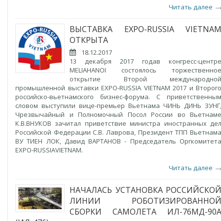
Читать далее
ВЫСТАВКА EXPO-RUSSIA VIETNA
ОТКРЫТА
18.12.2017
13 декабря 2017 годав конгресс-центр
MELIAHANOI состоялось торжественно
открытие Второй международно
промышленной выставки EXPO-RUSSIA VIETNAM 2017 и Второг
российско-вьетнамского бизнес-форума. С приветственны
словом выступили вице-премьер Вьетнама ЧИНЬ ДИНЬ ЗУНГ
Чрезвычайный и Полномочный Посол России во Вьетнам
К.В.ВНУКОВ зачитал приветствие министра иностранных де
Российской Федерации С.В. Лаврова, Президент ТПП Вьетнам
ВУ ТИЕН ЛОК, Давид ВАРТАНОВ - Председатель Оргкомитет
EXPO-RUSSIAVIETNAM.
Читать далее
НАЧАЛАСЬ УСТАНОВКА РОССИЙСКО
ЛИНИИ РОБОТИЗИРОВАННО
СБОРКИ САМОЛЕТА ИЛ-76МД-90