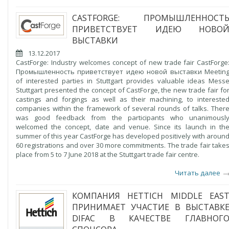
CASTFORGE: ПРОМЫШЛЕННОСТ
ПРИВЕТСТВУЕТ ИДЕЮ НОВО
ВЫСТАВКИ
13.12.2017
CastForge: Industry welcomes concept of new trade fair CastForge
Промышленность приветствует идею новой выставки Meetin
of interested parties in Stuttgart provides valuable ideas Mess
Stuttgart presented the concept of CastForge, the new trade fair fo
castings and forgings as well as their machining, to intereste
companies within the framework of several rounds of talks. Ther
was good feedback from the participants who unanimousl
welcomed the concept, date and venue. Since its launch in th
summer of this year CastForge has developed positively with aroun
60 registrations and over 30 more commitments. The trade fair take
place from 5 to 7 June 2018 at the Stuttgart trade fair centre.
Читать далее
КОМПАНИЯ HETTICH MIDDLE EAS
ПРИНИМАЕТ УЧАСТИЕ В ВЫСТАВК
DIFAC В КАЧЕСТВЕ ГЛАВНОГ