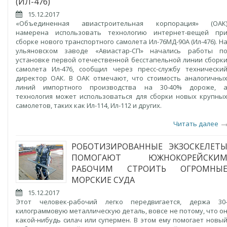
(ИЛ-476)
15.12.2017
«Объединенная авиастроительная корпорация» (ОАК
намерена использовать технологию интернет-вещей пр
сборке нового транспортного самолета Ил-76МД-90А (Ил-476). Н
ульяновском заводе «Авиастар-СП» начались работы п
установке первой отечественной бесстапельной линии сборк
самолета Ил-476, сообщил через пресс-службу технически
директор ОАК. В ОАК отмечают, что стоимость аналогичны
линий импортного производства на 30-40% дороже, 
технология может использоваться для сборки новых крупны
самолетов, таких как Ил-114, Ил-112 и других.
Читать далее
РОБОТИЗИРОВАННЫЕ ЭКЗОСКЕЛЕТ
ПОМОГАЮТ ЮЖНОКОРЕЙСКИ
РАБОЧИМ СТРОИТЬ ОГРОМНЫ
МОРСКИЕ СУДА
15.12.2017
Этот человек-рабочий легко передвигается, держа 30
килограммовую металлическую деталь, вовсе не потому, что о
какой-нибудь силач или супермен. В этом ему помогает новы