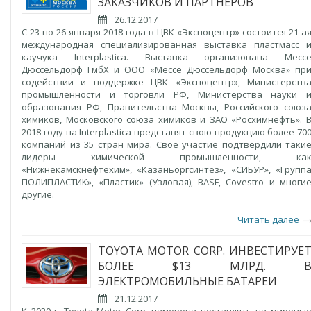
ЗАКАЗЧИКОВ И ПАРТНЕРОВ
26.12.2017
С 23 по 26 января 2018 года в ЦВК «Экспоцентр» состоится 21-а
международная специализированная выставка пластмасс 
каучука Interplastica. Выставка организована Месс
Дюссельдорф ГмбХ и ООО «Мессе Дюссельдорф Москва» пр
содействии и поддержке ЦВК «Экспоцентр», Министерств
промышленности и торговли РФ, Министерства науки 
образования РФ, Правительства Москвы, Российского союз
химиков, Московского союза химиков и ЗАО «Росхимнефть». 
2018 году на Interplastica представят свою продукцию более 70
компаний из 35 стран мира. Свое участие подтвердили таки
лидеры химической промышленности, ка
«Нижнекамскнефтехим», «Казаньоргсинтез», «СИБУР», «Групп
ПОЛИПЛАСТИК», «Пластик» (Узловая), BASF, Covestro и многи
другие.
Читать далее
TOYOTA MOTOR CORP. ИНВЕСТИРУЕ
БОЛЕЕ $13 МЛРД. 
ЭЛЕКТРОМОБИЛЬНЫЕ БАТАРЕИ
21.12.2017