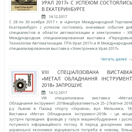
УРАЛ 2017» С УСПЕХОМ СОСТОЯЛИС
В ЕКАТЕРИНБУРГЕ
14.12.2017
С 28 по 30 ноября 2017 г. в «Центре Международной Торговл
Екатеринбург» с успехом состоялись значимые события дл
специалистов в области автоматизации и электроники – XII
Международная специализированная выставка «Передовы
Технологии Автоматизации. ПТА-Урал 2017» и III Международна
специализированная выставка «Электроника-Урал 2017».
Читать далее
VIII СПЕЦІАЛІЗОВАНА ВИСТАВК
«МЕТАЛ ОБЛАДНАННЯ ІНСТРУМЕН
2018» ЗАПРОШУЄ
14.12.2017
VIII спеціалізована виставка «Мета
Обладнання Інструмент 2018»відбуватиметься 25–27квітня 201
р.у Львові в Палаці спорту «Україна», вул. Мельника, 18
Виставка «Метал. Обладнання. Інструмент-2018» – це місц
зустрічі провідних фахівців у галузі машинобудування і русл
потужного інформаційного потоку. В період докорінних змі
української економіки відчувається потреба в новому, біль