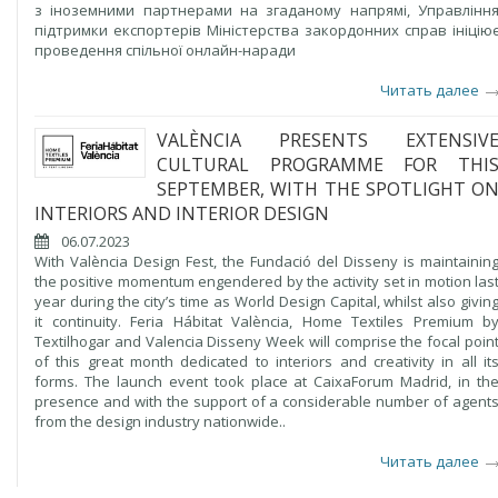
з іноземними партнерами на згаданому напрямі, Управлінн
підтримки експортерів Міністерства закордонних справ ініцію
проведення спільної онлайн-наради
Читать далее
VALÈNCIA PRESENTS EXTENSIV
CULTURAL PROGRAMME FOR THI
SEPTEMBER, WITH THE SPOTLIGHT O
INTERIORS AND INTERIOR DESIGN
06.07.2023
With València Design Fest, the Fundació del Disseny is maintainin
the positive momentum engendered by the activity set in motion las
year during the city’s time as World Design Capital, whilst also givin
it continuity. Feria Hábitat València, Home Textiles Premium b
Textilhogar and Valencia Disseny Week will comprise the focal poin
of this great month dedicated to interiors and creativity in all it
forms. The launch event took place at CaixaForum Madrid, in th
presence and with the support of a considerable number of agent
from the design industry nationwide..
Читать далее