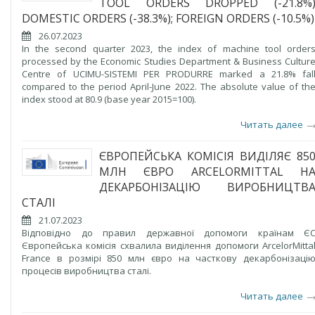
TOOL ORDERS DROPPED (-21.8%
DOMESTIC ORDERS (-38.3%); FOREIGN ORDERS (-10.5%)
26.07.2023
In the second quarter 2023, the index of machine tool order
processed by the Economic Studies Department & Business Cultur
Centre of UCIMU-SISTEMI PER PRODURRE marked a 21.8% fal
compared to the period April-June 2022. The absolute value of th
index stood at 80.9 (base year 2015=100).
Читать далее
ЄВРОПЕЙСЬКА КОМІСІЯ ВИДІЛЯЄ 85
МЛН ЄВРО ARCELORMITTAL Н
ДЕКАРБОНІЗАЦІЮ ВИРОБНИЦТВ
СТАЛІ
21.07.2023
Відповідно до правил державної допомоги країнам Є
Європейська комісія схвалила виділення допомоги ArcelorMitta
France в розмірі 850 млн євро на часткову декарбонізаці
процесів виробництва сталі.
Читать далее