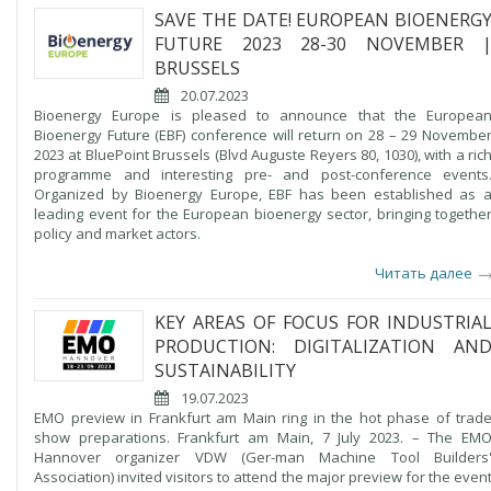
SAVE THE DATE! EUROPEAN BIOENERG
FUTURE 2023 28-30 NOVEMBER 
BRUSSELS
20.07.2023
Bioenergy Europe is pleased to announce that the Europea
Bioenergy Future (EBF) conference will return on 28 – 29 Novembe
2023 at BluePoint Brussels (Blvd Auguste Reyers 80, 1030), with a ric
programme and interesting pre- and post-conference events
Organized by Bioenergy Europe, EBF has been established as 
leading event for the European bioenergy sector, bringing togethe
policy and market actors.
Читать далее
KEY AREAS OF FOCUS FOR INDUSTRIA
PRODUCTION: DIGITALIZATION AN
SUSTAINABILITY
19.07.2023
EMO preview in Frankfurt am Main ring in the hot phase of trad
show preparations. Frankfurt am Main, 7 July 2023. – The EM
Hannover organizer VDW (Ger-man Machine Tool Builders
Association) invited visitors to attend the major preview for the even