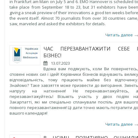
in Frankfurt am Main on July 5 and 6. EMO Hannover is scheduled t
take place from September 18 to 23, but 31 exhibitors have bee
giving a sneak preview of their innovations a good ten weeks befor
the event itself. Almost 70 journalists from over 30 countries came
saw, marveled and asked the exhibitors for details.
Читать далее
ЧАС ПЕРЕЗАВАНТАЖИТИ СЕБЕ 
БІЗНЕС!
13.07.2023
Вдома вам подякують, коли Ви повернетесь
сповені нових сил і ідей! Керівники бізнесів відчувають велик
відповідальність, тому працюють майже без відпочинку
Знайомо? Таке завзяття може призвести до вигорання. Змініт
напругу на натхнення! Не перенавантажуйтесь, 
перезавантажуйтесь! Візьміть участь у двох подіях н
Закарпатті, які ми спеціально спланували поспіль для вашог
повного перезавантаження! Ці дати точно мають потрапити д
вашого календаря!
Читать далее