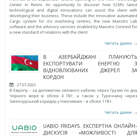
Center in Rimini. An opportunity to discover how SCM’s lates
technological and digital innovations can assist the client wit
developing their business. These include the innovative automate
Cargo system for cnc machining centres, the new Maestro La
software and the advisory services enabled by Maestro Connect fo
a new standard of relations with the client.
Читать далее
В АЗЕРБАЙДЖАНІ ПЛАНУЮТ
ЕКСПОРТУВАТИ ЕНЕРГІЮ 
ВІДНОВЛЮВАНИХ ДЖЕРЕЛ З
КОРДОН
27.07.2023
В Європу – за допомогою силового кабелю через Грузію по дн
Чорного моря в обсязі 4 ГВт, а також у Туреччину чере
Зангезурський коридор у Нахічевані – в обсязі 1 ГВт.
Читать далее
UABIO FRIDAYS. ЕКСПЕРТНА ОНЛАЙН
ДИСКУСІЯ «МОЖЛИВОСТІ ДЛ