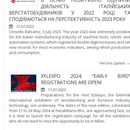
В UCIMU ПОЗИТИВНО ОЦІНИЛ
ДІЯЛЬНІСТЬ ІТАЛІЙСЬКИ
ВЕРСТАТОБУДІВНИКІВ У 2022 РОЦІ Т
СПОДІВАЮТЬСЯ НА ПЕРСПЕКТИВНІСТЬ 2023 РОКУ
12.07.2023
Cinisello Balsamo, 3 July 2023. The year 2022 was extremely positiv
for the Italian manufacturing industry of machine tools, robots an
automation systems, which registered double-digit increases and se
new records for most economic indicators, among which productio
and consumption.
Читать далее
XYLEXPO 2024: “EARLY BIRD
REGISTRATIONS ARE OPEN!
11.07.2023
Preparations for the next Xylexpo, the biennia
international exhibition of woodworking and furniture industr
technology, are underway. The dates of the next edition, schedule
from 21 to 24 May 2024 at FieraMilano-Rho, are approaching fast, s
it is time to launch the registration campaign for all the exhibitor
who do not want to miss the opportunity to be in Milan.