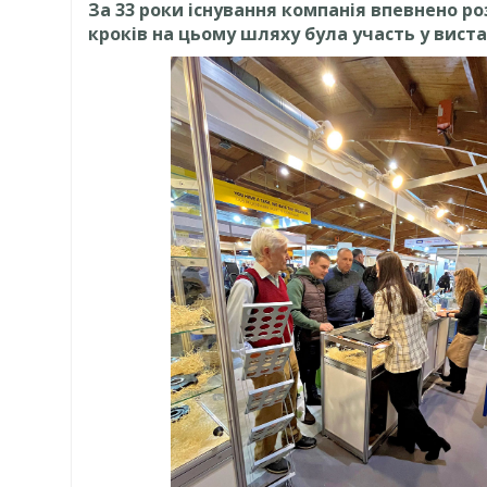
За 33 роки існування компанія впевнено р
кроків на цьому шляху була участь у вистав