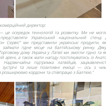
 комерційний директор:
а — це осередок технологій та розвитку. Ми не могл
 представляти Український національний стенд 
он Сервіс” ми представили українські продукти, які
 займати гідне місце на балтійському ринку. Дяк
орговому дому Україна у Латвії ми змогли гідно та я
й арені, а також мати нагоду поспілкуватись із Анат
 Надзвичайна підтримка латвійців, зацікавленіс
ні зустрічі та лише позитивні емоції — ось з чи
та розширюємо кордони та співпрацю з Балтією.”