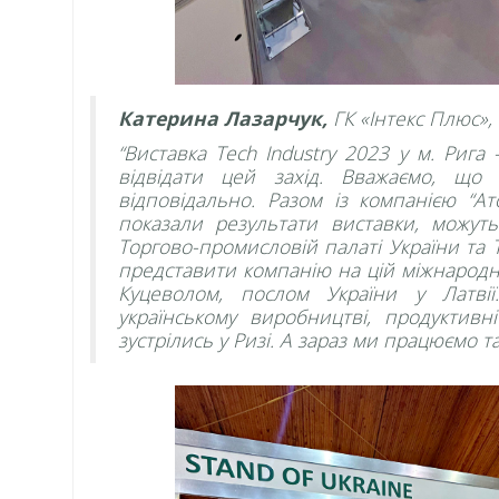
Катерина Лазарчук,
ГК «Інтекс Плюс»,
“Виставка Tech Industry 2023 у м. Риг
відвідати цей захід. Вважаємо, що
відповідально. Разом із компанією “Ат
показали результати виставки, можуть
Торгово-промисловій палаті України та Т
представити компанію на цій міжнародні
Куцеволом, послом України у Латвії.
українському виробництві, продуктив
зустрілись у Ризі. А зараз ми працюємо 