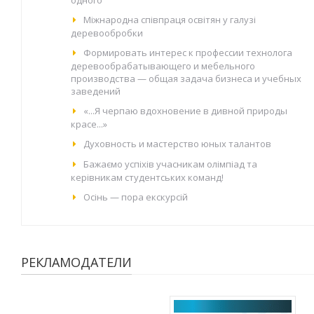
одного
Міжнародна співпраця освітян у галузі
деревообробки
Формировать интерес к профессии технолога
деревообрабатывающего и мебельного
производства — общая задача бизнеса и учебных
заведений
«...Я черпаю вдохновение в дивной природы
красе...»
Духовность и мастерство юных талантов
Бажаємо успіхів учасникам олімпіад та
керівникам студентських команд!
Осінь — пора екскурсій
РЕКЛАМОДАТЕЛИ