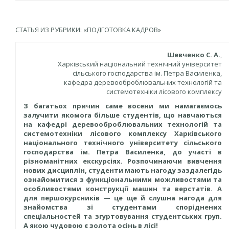
СТАТЬЯ ИЗ РУБРИКИ: «ПОДГОТОВКА КАДРОВ»
Шевченко С. А.
,
Харківський національний технічний університет
сільського господарства ім. Петра Василенка,
кафедра деревооброблювальних технологій та
системотехніки лісового комплексу
З багатьох причин саме восени ми намагаємось
залучити якомога більше студентів, що навчаються
на кафедрі деревооброблювальних технологій та
системотехніки лісового комплексу Харківського
національного технічного університету сільського
господарства ім. Петра Василенка, до участі в
різноманітних екскурсіях. Розпочинаючи вивчення
нових дисциплін, студенти мають нагоду заздалегідь
ознайомитися з функціональними можливостями та
особливостями конструкції машин та верстатів. А
для першокурсників — це ще й слушна нагода для
знайомства зі студентами споріднених
спеціальностей та згуртовування студентських груп.
А якою чудовою є золота осінь в лісі!