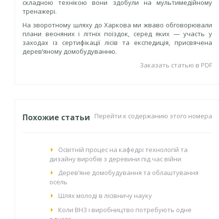
складною технікою вони здобули на мультимедійному
тренажері.
На зворотному шляху до Харкова ми жваво обговорювали
плани весняних і літніх поїздок, серед яких — участь у
заходах із сертифікації лісів та експедиція, присвячена
дерев’яному домобудуванню.
Заказать статью в PDF
Перейти к содержанию этого номера
Похожие статьи
Освітній процес на кафедрі технологій та
дизайну виробів з деревини під час війни
Дерев’яне домобудування та облаштування
осель
Шлях молоді в лісівничу науку
Коли ВНЗ і виробництво потребують одне