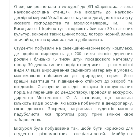
Отже, ми розпочали з екскурсії до ДП «Харківська лісова
науково-дослідна станція», яке входить до науково-
дослідної мережі Українського науково-дослідного інституту
лісового господарства та агролісомеліорації ім. Г. М.
Висоцького. Щорічно тут створюють близько 30 га лісових
культур, зокрема таких цінних порід, як горіх чорний, ялина
звичайна, сосна кримська, липа дрібнолиста.
Студенти побували на селекційно-насінневому комплексі,
де щорічно вирощують до 200 тисяч сіянців деревних
рослин і близько 15 тисяч штук посадкового матеріалу
понад 30 декоративних порід (серед яких — різноманітні
види ялівців). Вирощування садивного матеріалу в умовах,
максимально наближених до природних, сприяє його
кращій адаптації та підвищенню стійкості до хвороб та
шкідників. Оглянувши дослідні посадки інтродукованих
порід, ми перейшли до дендропарку. Проводячи екскурсію,
директор Мостепанюк Ю. А. зазначив, що загальна
кількість видів рослин, які можна побачити в дендропарку,
сягає двохсот. Зокрема, зацікавила студентів магонія
падуболиста, яка протягом року тричі змінює своє
забарвлення.
Екскурсія була побудована так, щоби бути корисною для
студентів різноманітних спеціальностей. Майбутніх