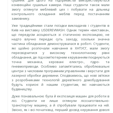
сушіння. Для цього на підприємстві використовуються
конвекційні сушильні камери. Наші студенти також мали
змогу оглянути меблевий цех і побувати на дільниці
контрольного складання меблів перед постачанням
замовнику.
Уже традиційними стали поїздки викладачів і студентів в
Київ на виставку LISDEREVMASH. Однак термін «виставка»,
що передусім асоціюється зі статичною експозицією, не
надто влучно передає суть заходу, оскільки значна
частина обладнання демонструвалася в роботі. Студенти,
які щойно розпочали навчання в ХНТУСГ, мали змогу
пересвідчитися у високому технологічному рівні
обладнання, де під комп’ютерним керуванням поєднуються
точна механіка, керовані електро-, гідро- та
пневмоприводи. Особливо запам’ятались оброблювальні
центри з числовим програмним управлінням і верстати для
лазерної обробки деревини. Сподіваємось, що нові зв’язки
з розробниками технологій дерев’яного домобудування
будуть корисні й нашим студентам, які навчаються
будівництву.
Дуже пізнавальною була й експозиція машин для роботи в
лісі. Студенти не лише оглянули лісозаготівельно-
транспортну ма­­шину, а й спробували працювати на ній.
Звісно, як і всі початківці, перший досвід керування доволі