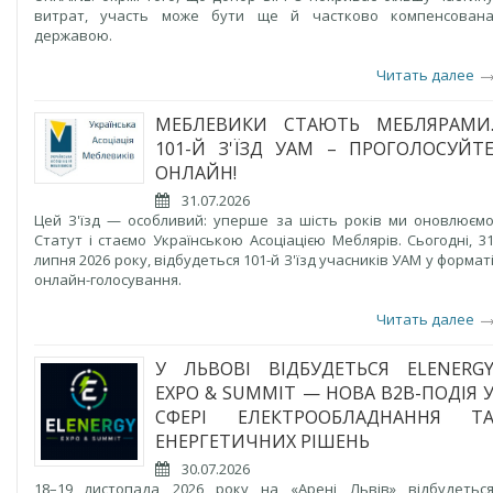
витрат, участь може бути ще й частково компенсован
державою.
Читать далее
МЕБЛЕВИКИ СТАЮТЬ МЕБЛЯРАМИ
101-Й З'ЇЗД УАМ – ПРОГОЛОСУЙТ
ОНЛАЙН!
31.07.2026
Цей З'їзд — особливий: уперше за шість років ми оновлюєм
Статут і стаємо Українською Асоціацією Меблярів. Сьогодні, 3
липня 2026 року, відбудеться 101-й З'їзд учасників УАМ у формат
онлайн-голосування.
Читать далее
У ЛЬВОВІ ВІДБУДЕТЬСЯ ELENERG
EXPO & SUMMIT — НОВА B2B-ПОДІЯ 
СФЕРІ ЕЛЕКТРООБЛАДНАННЯ Т
ЕНЕРГЕТИЧНИХ РІШЕНЬ
30.07.2026
18–19 листопада 2026 року на «Арені Львів» відбудетьс