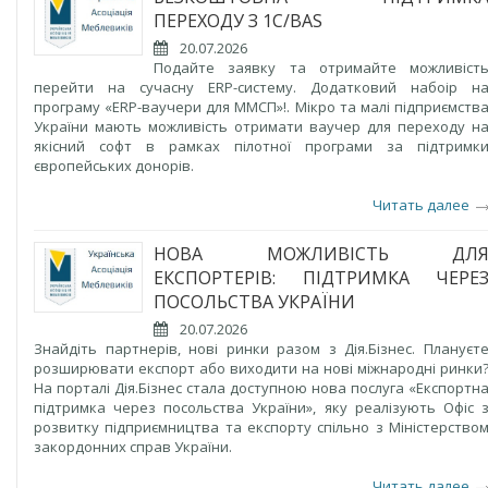
ПЕРЕХОДУ З 1С/BAS
20.07.2026
Подайте заявку та отримайте можливіст
перейти на сучасну ERP-систему. Додатковий набоір н
програму «ERP-ваучери для ММСП»!. Мікро та малі підприємств
України мають можливість отримати ваучер для переходу н
якісний софт в рамках пілотної програми за підтримк
європейських донорів.
Читать далее
НОВА МОЖЛИВІСТЬ ДЛ
ЕКСПОРТЕРІВ: ПІДТРИМКА ЧЕРЕ
ПОСОЛЬСТВА УКРАЇНИ
20.07.2026
Знайдіть партнерів, нові ринки разом з Дія.Бізнес. Плануєт
розширювати експорт або виходити на нові міжнародні ринки
На порталі Дія.Бізнес стала доступною нова послуга «Експортн
підтримка через посольства України», яку реалізують Офіс 
розвитку підприємництва та експорту спільно з Міністерство
закордонних справ України.
Читать далее