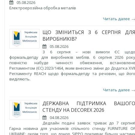
05.08.2026
Електроерозійна обробка металів
Читать далее
ЩО ЗМІНИТЬСЯ З 6 СЕРПНЯ ДЛ
ВИРОБНИКІВ?
05.08.2026
З 6 серпня – нові вимоги ЄС щод
формальдегіду для виробників меблів. 6 серпня 2026 рок
повністю набуде чинності обмеження, встановлен
Регламентом (ЄС) 2023/1464, яким внесено зміни до Додатка XVI
Регламенту REACH щодо формальдегіду та речовин, що йог
виділяють.
Читать далее
ДЕРЖАВНА ПІДТРИМКА ВАШОГ
СТЕНДУ НА DECOREX 2026
04.08.2026
Дедлайн подачі заявок триває до 7 серпня
Гарна новина для учасників спільного стенду FURNITURE O
UKRAINE: окрім того, що донор SIPPO покриває більшу частин