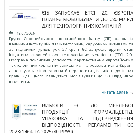
ЄІБ ЗАПУСКАЄ ETCI 2.0: ЄВРОП
ПЛАНУЄ МОБІЛІЗУВАТИ ДО €80 МЛР
ДЛЯ ТЕХНОЛОГІЧНИХ КОМПАНІЙ
18.07.2026
Група Європейського інвестиційного банку (ЄІБ) разом і
великими інституційними інвесторами, керуючими активами т
за підтримки урядів усіх 27 країн ЄС запускає другий ета
Ініціативи європейських технологічних чемпіонів (ETCI 2.0)
Програма покликана допомогти перспективним європейськи
технологічним компаніям залишатися та розвиватися в Європі
а не шукати фінансування й переносити діяльність до інши
країн. Для цього планується мобілізувати до 80 млрд євр
інвестицій.
Читать далее
ВИМОГИ ЄС ДО МЕБЛЕВО
ПРОДУКЦІЇ: ФОРМАЛЬДЕГІД
УПАКОВКА ТА ПІДТВЕРДЖЕНН
ВІДПОВІДНОСТІ. РЕГЛАМЕНТИ Є
2023/1464 ТА 2025/40 PPWR