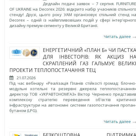
Дедлайн подачі заявок – 7 серпня. FURNITUR
OF UKRAINE на Decorex 2026: відкрито набір учасників спільног
стенду! Друзі, цього року УАМ організовує спільний стенд н
Decorex – одній із найвпливовіших подій у сфері інтер'єрног
дизайну преміум-сегменту у Великій Британії.
Читать далее
ЕНЕРГЕТИЧНИЙ «ПЛАН Б» ЧИ ПАСТК
ДЛЯ ІНВЕСТОРІВ: ЯК АКЦИЗ Н
СКРАПЛЕНИЙ ГАЗ ГАЛЬМУЄ ВЕЛИК
ПРОЕКТИ ТЕПЛОПОСТАЧАННЯ ТЕЦ
21.07.2026
Під час вебінару «Реалізація Планів стійкості громад: блочно
модульні котельні та резервні джерела теплопостачання
директор ТОВ «УКРАВТОНОМГАЗ» Віктор Черненко представи
комплексну стратегію переведення об'єктів критично
інфраструктури на автономні системи газопостачання пропан
бутаном (LPG).
Читать далее
БЕЗКОШТОВНА ПІДТРИМК