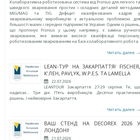
Колаборативна роботизована система від Fronius для легкого т
швидкого зварювання простих і складних деталей методам
MIG/MAG та TIG. Дефіцит кваліфікованих кадрів 
зварювальному виробництві є актуальною проблемою дл
більшості малих і середніх підприємств України. Одним із рішень
що пропонує Fronius у цьому напрямку, є заміна ручног
зварювання, яке вимагає високої кваліфікації персоналу
роботизованим зварюванням на базі колаборативного робота.
Читать далее
LEAN-ТУР НА ЗАКАРПАТТЯ! FISCHER
К'ЛЕН, PAVLYK, W.P.E.S. ТА LAMELLA
22.07.2026
LEANTOUR Закарпаття. 27-29 серпня. Те, щ
надихає… Три дні. П’ять виробництв. Десятки практични
рішень. І неймовірне Закарпаття.
Читать далее
ВАШ СТЕНД НА DECOREX 2026 
ЛОНДОНІ!
21.07.2026