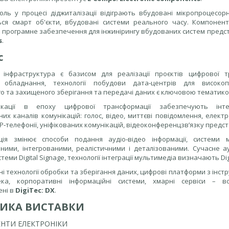
ль у процесі діджиталізації відіграють вбудовані мікропроцесорн
ся смарт об'єкти, вбудовані системи реального часу. Компоненти
 програмне забезпечення для інжинірингу вбудованих систем предс
s
.
c
інфраструктура є базисом для реалізації проєктів цифрової тр
обладнання, технології побудови дата‑центрів для високопр
го та захищеного зберігання та передачі даних є ключовою тематик
нікації в епоху цифрової трансформації забезпечують інте
них каналів комунікацій: голос, відео, миттєві повідомлення, елек
 IP‑телефонії, уніфікованих комунікацій, відеоконференцзв’язку предс
ція змінює способи подання аудіо‑відео інформації, системи 
вними, інтегрованими, реалістичними і деталізованими. Сучасне а
стеми Digital Signage, технології інтеграції мультимедіа визначають Di
і технології обробки та зберігання даних, цифрові платформи з інстру
ека, корпоративні інформаційні системи, хмарні сервіси – вс
ені в
DigiTec: DX
.
ИКА ВИСТАВКИ
НТИ ЕЛЕКТРОНІКИ