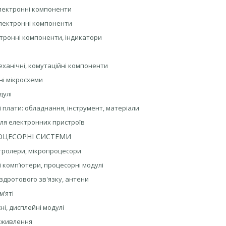
електронні компоненти
електронні компоненти
тронні компоненти, індикатори
еханічні, комутаційні компоненти
ьні мікросхеми
дулі
і плати: обладнання, інструмент, матеріали
для електронних пристроїв
ОЦЕСОРНІ СИСТЕМИ
тролери, мікропроцесори
і комп’ютери, процесорні модулі
ездротового зв'язку, антени
м’яті
ні, дисплейні модулі
и живлення