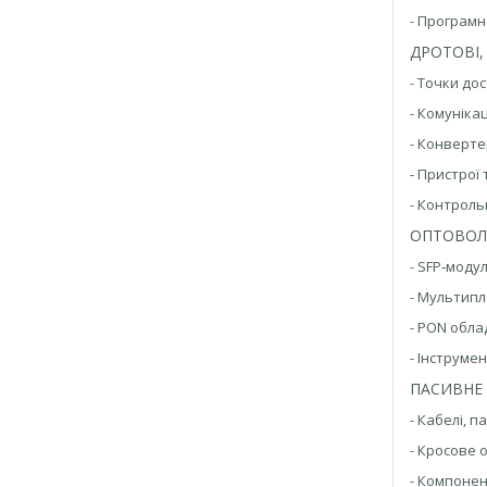
- Програм
ДРОТОВІ,
- Точки до
- Комунік
- Конверт
- Пристрої
- Контрол
ОПТОВОЛ
- SFP‑моду
- Мультипл
- PON обл
- Інструме
ПАСИВНЕ
- Кабелі, 
- Кросове 
- Компоне