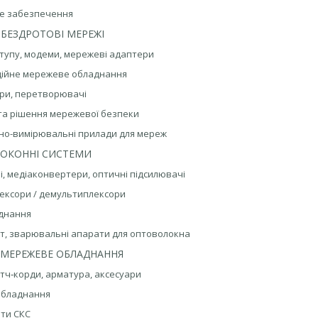
не забезпечення
 БЕЗДРОТОВІ МЕРЕЖІ
ступу, модеми, мережеві адаптери
аційне мережеве обладнання
ери, перетворювачі
 та рішення мережевої безпеки
ьно-вимірювальні прилади для мереж
ОКОННІ СИСТЕМИ
лі, медіаконвертери, оптичні підсилювачі
ексори / демультиплексори
аднання
нт, зварювальні апарати для оптоволокна
 МЕРЕЖЕВЕ ОБЛАДНАННЯ
патч‑корди, арматура, аксесуари
обладнання
нти СКС