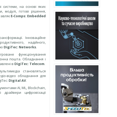
і системи, на основі яких
, модулі, готові рішення,
тавляє
E‑Comps: Embedded
ансформації. Інноваційне
одуктивного, надійного,
ою
DigiTec: Networks
.
гроване функціонування
тронна пошта. Обладнання і
тавлені в
DigiTec: Telecom
.
мультимедіа становляться
удіо‑відео обладнання для
giTec:
Digital AV
.
ментами AI, ML, Blockchain,
і драйвери цифровізації