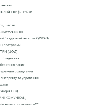
, антени
нікаційні шафи, стійки
ери, шлюзи
 LoRaWAN, NB-IoT
ьні бездротові технології (WPAN)
ійні платформи
ТРИ (ЦОД)
е обладнання
зберігання даних
 мережеве обладнання
моніторингу та управління
 шафи
, хмарні ЦОД
АНІ КОМУНІКАЦІЇ
онія: шлюзи, телефони, АТС