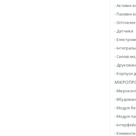
- Активні 
- Пасивні 
- Оптоелек
- Датчики
- Електром
- Інтеграл
- Силові мо
- Друкован
- Корпуси 
МІКРОПР
- Мікрокон
- Вбудован
- Модулі б
- Модулі па
- Інтерфейс
- Елемент