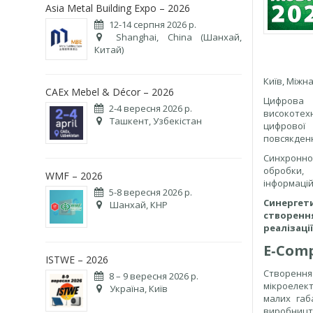
Asia Metal Building Expo – 2026
12-14 серпня 2026 р.
Shanghai, China (Шанхай,
Китай)
Київ, Міжн
CAEx Mebel & Décor – 2026
Цифрова
2-4 вересня 2026 р.
високотех
Ташкент, Узбекістан
цифрової
повсякденн
Синхронно 
обробки,
WMF – 2026
інформацій
5-8 вересня 2026 р.
Синергет
Шанхай, КНР
створенн
реалізаці
E‑Com
ISTWE – 2026
Створення 
8 – 9 вересня 2026 р.
мікроелект
Україна, Київ
малих габа
виробницт