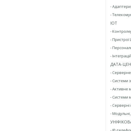
- Адаптери
- Телекому
IОT
- Контрол
- Пристрої
- Персонал
- Інтеграц
ДАТА-ЦЕН
- Серверн
- Системи 
- Активне
- Системи 
- Серверні
- Модульні
УНІФІКОВ
- IP‑телеф