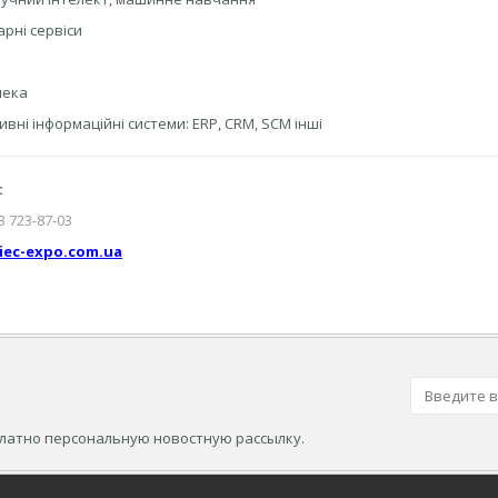
арні сервіси
n
пека
ивні інформаційні системи: ERP, CRM, SCM інші
:
3 723-87-03
iec-expo.com.ua
платно персональную новостную рассылку.