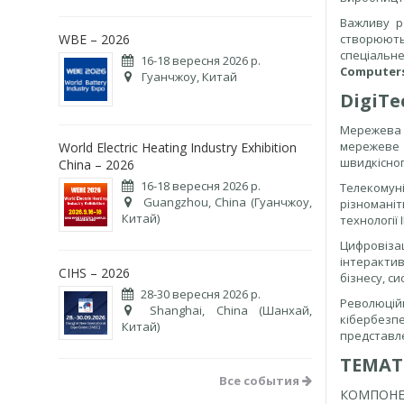
Важливу ро
WBE – 2026
створюють
спеціальне
16-18 вересня 2026 р.
Computer
Гуанчжоу, Китай
DigiTe
Мережева 
мережеве 
World Electric Heating Industry Exhibition
швидкісно
China – 2026
16-18 вересня 2026 р.
Телекому
Guangzhou, China (Гуанчжоу,
різноманіт
Китай)
технології
Цифровіза
інтеракти
CIHS – 2026
бізнесу, си
28-30 вересня 2026 р.
Революційн
Shanghai, China (Шанхай,
кібербезп
Китай)
представл
ТЕМАТ
Все события
КОМПОНЕ