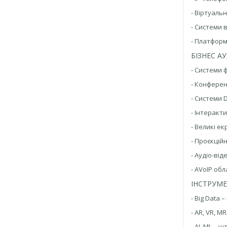
- Віртуаль
- Системи 
- Платформ
БІЗНЕС А
- Системи 
- Конфере
- Системи D
- Інтеракт
- Великі е
- Проєкцій
- Аудіо-ві
- AVoIP об
ІНСТРУМЕ
- Big Data 
- AR, VR, 
- AI, ML –