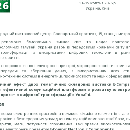
13–15 жовтня 2026 р.
Україна, Київ
ародний виставковий центр, Броварський проспект, 15, станція метр
 революція блискавично змінює світ та надає поштовх
нологічних галузей. Україна разом із передовими країнами світу 
 трансформації та використання цифрових технологій в різн
ого життя.
створюються нові електронні пристрої, мікропроцесорні системи та
 передачі та зберігання даних, з використанням яких ство
но‑технічні системи в енергетиці, промисловості та інших сферах діял
ичний ефект двох тематичних складових виставки E‑Comps
я ефективної комунікаційної платформи з розвитку електро
ї проєктів цифрової трансформації в Україні
.
ps
нових електронних пристроїв з великою кількістю елементів стало 
роніки з безперервним ускладненням функцій компонентної бази, ви
ритів, маси, потужності споживання. Такі зразки високотехнологіч
ва електроніки презентує
E‑Comps: Electronic Components
.