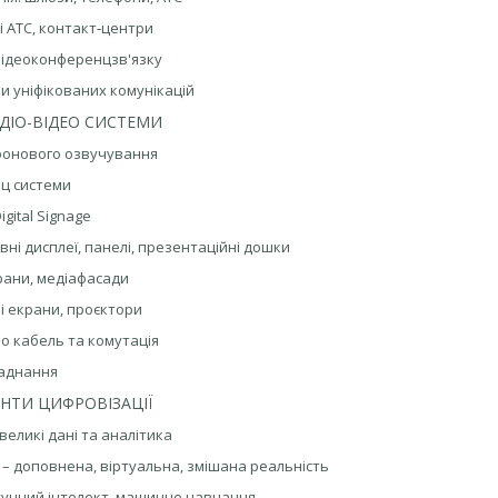
ні АТС, контакт‑центри
відеоконференцзв'язку
и уніфікованих комунікацій
УДІО-ВІДЕО СИСТЕМИ
фонового озвучування
нц системи
igital Signage
ивні дисплеї, панелі, презентаційні дошки
крани, медіафасади
ні екрани, проєктори
део кабель та комутація
ладнання
НТИ ЦИФРОВІЗАЦІЇ
– великі дані та аналітика
MR – доповнена, віртуальна, змішана реальність
 штучний інтелект, машинне навчання