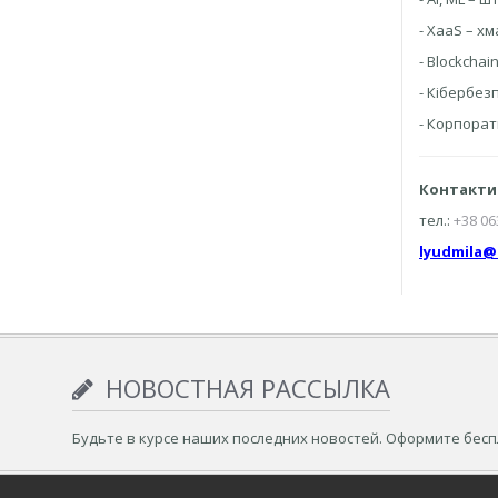
- XaaS – хм
- Blockchai
- Кібербез
- Корпорат
Контакти
тел.:
+38 06
lyudmila@
НОВОСТНАЯ РАССЫЛКА
Будьте в курсе наших последних новостей. Оформите бес