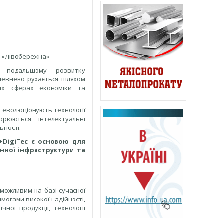
о «Лівобережна»
 подальшому розвитку
впевнено рухається шляхом
их сферах економіки та
 еволюціонують технології
рюються інтелектуальні
ьності.
+DigiTec є основою для
нної інфраструктури та
можливим на базі сучасної
могами високої надійності,
ної продукції, технології