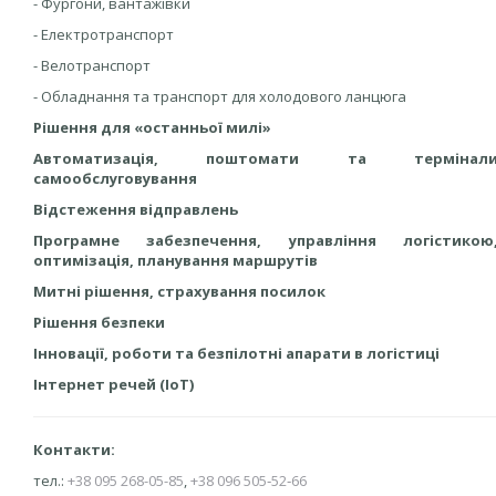
- Фургони, вантажівки
- Електротранспорт
- Велотранспорт
- Обладнання та транспорт для холодового ланцюга
Рішення для «останньої милі»
Автоматизація, поштомати та термінал
самообслуговування
Відстеження відправлень
Програмне забезпечення, управління логістикою
оптимізація, планування маршрутів
Митні рішення, страхування посилок
Рішення безпеки
Інновації, роботи та безпілотні апарати в логістиці
Інтернет речей (IoT)
Контакти:
тел.:
+38 095 268-05-85
,
+38 096 505‑52‑66