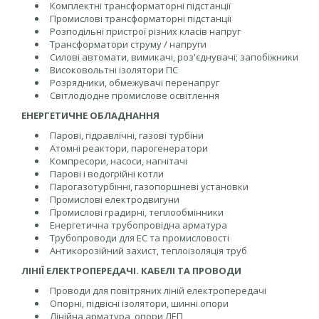
Комплектні трансформаторні підстанції
Промислові трансформаторні підстанції
Розподільні пристрої різних класів напруг
Трансформатори струму / напруги
Силові автомати, вимикачі, роз'єднувачі; запобіжники
Високовольтні ізолятори ПС
Розрядники, обмежувачі перенапруг
Світлодіодне промислове освітлення
ЕНЕРГЕТИЧНЕ ОБЛАДНАННЯ
Парові, гідравлічні, газові турбіни
Атомні реактори, парогенератори
Компресори, насоси, нагнітачі
Парові і водогрійні котли
Парогазотурбінні, газопоршневі установки
Промислові електродвигуни
Промислові градирні, теплообмінники
Енергетична трубопровідна арматура
Трубопроводи для ЕС та промисловості
Антикорозійний захист, теплоізоляція труб
ЛІНІЇ ЕЛЕКТРОПЕРЕДАЧІ. КАБЕЛІ ТА ПРОВОДИ
Проводи для повітряних ліній електропередачі
Опорні, підвісні ізолятори, шинні опори
Лінійна арматура, опори ЛЕП