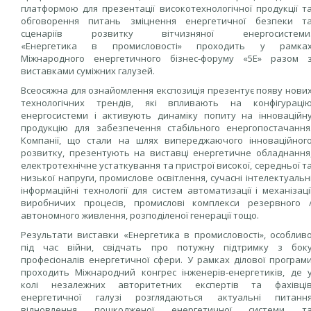
платформою для презентації високотехнологічної продукції т
обговорення питань зміцнення енергетичної безпеки т
сценаріїв розвитку вітчизняної енергосистеми
«Енергетика в промисловості» проходить у рамка
Міжнародного енергетичного бізнес‑форуму «5Е» разом 
виставками суміжних галузей.
Всеосяжна для ознайомлення експозиція презентує появу нови
технологічних трендів, які впливають на конфігураці
енергосистеми і активують динаміку попиту на інноваційн
продукцію для забезпечення стабільного енергопостачання
Компанії, що стали на шлях випереджаючого інноваційног
розвитку, презентують на виставці енергетичне обладнання
електротехнічне устаткування та пристрої високої, середньої т
низької напруги, промислове освітлення, сучасні інтелектуальн
інформаційні технології для систем автоматизації і механізаці
виробничих процесів, промислові комплекси резервного 
автономного живлення, розподіленої генерації тощо.
Результати виставки «Енергетика в промисловості», особлив
під час війни, свідчать про потужну підтримку з бок
професіоналів енергетичної сфери. У рамках ділової програм
проходить Міжнародний конгрес інженерів‑енергетиків, де 
колі незалежних авторитетних експертів та фахівці
енергетичної галузі розглядаються актуальні питанн
відновлення пошкодженої енергетичної системи т