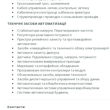
Грозозахисний трос, заземлення
Кабелі управління, силові, контрольні, зв'язку
Кабеленесучі конструкції, кабельна арматура
Струмопроводи і проводки з ізольованих проводів
ТЕХНІЧНІ ЗАСОБИ АВТОМАТИЗАЦІЇ
Стабілізатори напруги. Перетворювачі частоти
Регулятори реактивної потужності
Пристрої релейного захисту та протиаварійної
автоматики
Засоби комерційного та технічного обліку електроенергії
Автомати захисту двигуна
Датчики. Підсилювачі струму, напруги, потужності
Автоматизовані вимірювальні прилади
Мережеве та інтерфейсне обладнання
Програмовані логічні контролери та модулі
Обчислювальні засоби, мережеві технології
Засоби диспетчерського управління та збору даних
Автоматизація та кібербезпека енергосистеми
Автоматизовані системи управління виробництвом
Системи автоматизації будівель
Контакти: