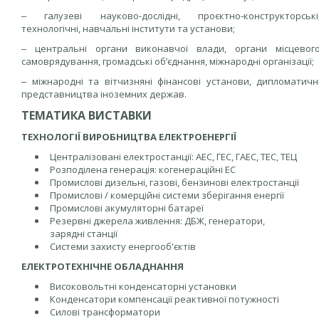
‒ галузеві науково‑дослідні, проєктно‑конструкторські
технологічні, навчальні інститути та установи;
‒ центральні органи виконавчої влади, органи місцевог
самоврядування, громадські об’єднання, міжнародні організації;
‒ міжнародні та вітчизняні фінансові установи, дипломатичн
представництва іноземних держав.
ТЕМАТИКА ВИСТАВКИ
ТЕХНОЛОГІЇ ВИРОБНИЦТВА ЕЛЕКТРОЕНЕРГІЇ
Централізовані електростанції: АЕС, ГЕС, ГАЕС, ТЕС, ТЕЦ
Розподілена генерація: когенераційні ЕС
Промислові дизельні, газові, бензинові електростанції
Промислові / комерційні системи зберігання енергії
Промислові акумуляторні батареї
Резервні джерела живлення: ДБЖ, генератори,
зарядні станції
Системи захисту енергооб'єктів
ЕЛЕКТРОТЕХНІЧНЕ ОБЛАДНАННЯ
Високовольтні конденсаторні установки
Конденсатори компенсації реактивної потужності
Силові трансформатори