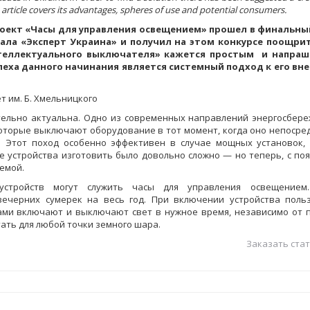
is article covers its advantages, spheres of use and potential consumers.
ект «Часы для управления освещением» прошел в финальный
ала «Эксперт Украина» и получил на этом конкурсе поощри
нтеллектуального выключателя» кажется простым и напраш
пеха данного начинания является системный подход к его в
т им. Б. Хмельницкого
тельно актуальна. Одно из современных направлений энергосбер
оторые выключают оборудование в тот момент, когда оно непосре
м. Этот поход особенно эффективен в случае мощных установок,
 устройства изготовить было довольно сложно — но теперь, с по
емой.
 устройств могут служить часы для управления освещением
ечерних сумерек на весь год. При включении устройства поль
сами включают и выключают свет в нужное время, независимо от 
ать для любой точки земного шара.
Заказать стат