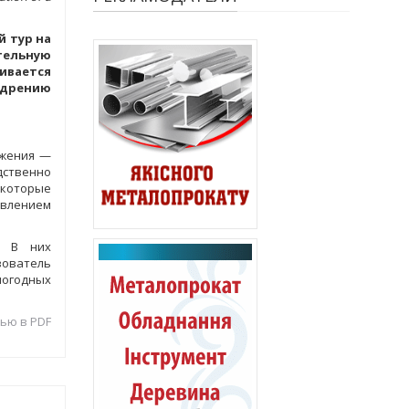
 тур на
тельную
ивается
недрению
ежения —
дственно
 которые
явлением
. В них
зователь
погодных
ью в PDF