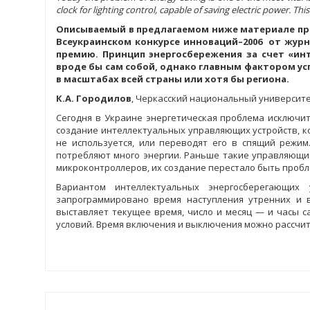
clock for lighting control, capable of saving electric power. Th
Описываемый в предлагаемом ниже материале про
Всеукраинском конкурсе инноваций–2006 от журн
премию. Принцип энергосбережения за счет «и
вроде бы сам собой, однако главным фактором ус
в масштабах всей страны или хотя бы региона.
К.А. Городилов
, Черкасский национальный университе
Сегодня в Украине энергетическая проблема исключи
создание интеллектуальных управляющих устройств, к
не используется, или переводят его в спящий режи
потребляют много энергии. Раньше такие управляющие
микроконтроллеров, их создание перестало быть пробл
Вариантом интеллектуальных энергосберегающих
запрограммировано время наступления утренних и в
выставляет текущее время, число и месяц — и часы 
условий. Время включения и выключения можно рассчит