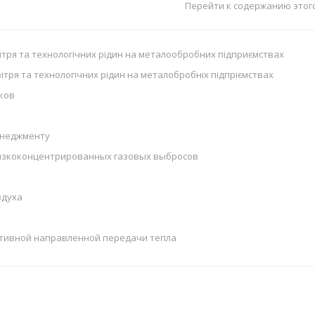
Перейти к содержанию этог
ітря та технологічних рідин на металообробних підприємствах
тря та технологічних рідин на металобробніх підпріємствах
ков
енеджменту
низкоконцентрированных газовых выбросов
здуха
ктивной направленной передачи тепла