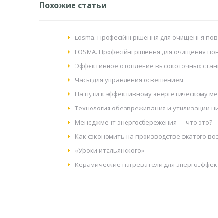
Похожие статьи
Losma. Професійні рішення для очищення пов
LOSMA. Професійні рішення для очищення пові
Эффективное отопление высокоточных стан
Часы для управления освещением
На пути к эффективному энергетическому м
Технология обезвреживания и утилизации 
Менеджмент энергосбережения — что это?
Как сэкономить на производстве сжатого во
«Уроки итальянского»
Керамические нагреватели для энергоэффе