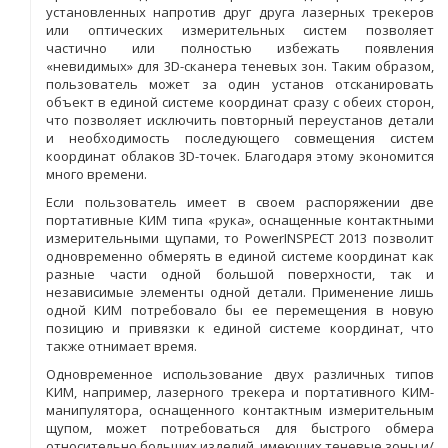
установленных напротив друг друга лазерных трекеров
или оптических измерительных систем позволяет
частично или полностью избежать появления
«невидимых» для 3D-сканера теневых зон. Таким образом,
пользователь может за один установ отсканировать
объект в единой системе координат сразу с обеих сторон,
что позволяет исключить повторный переустанов детали
и необходимость последующего совмещения систем
координат облаков 3D-точек. Благодаря этому экономится
много времени.
Если пользователь имеет в своем распоряжении две
портативные КИМ типа «рука», оснащенные контактными
измерительными щупами, то PowerINSPECT 2013 позволит
одновременно обмерять в единой системе координат как
разные части одной большой поверхности, так и
независимые элементы одной детали. Применение лишь
одной КИМ потребовало бы ее перемещения в новую
позицию и привязки к единой системе координат, что
также отнимает время.
Одновременное использование двух различных типов
КИМ, например, лазерного трекера и портативного КИМ-
манипулятора, оснащенного контактным измерительным
щупом, может потребоваться для быстрого обмера
относительно больших изделий, имеющих теневые зоны и/