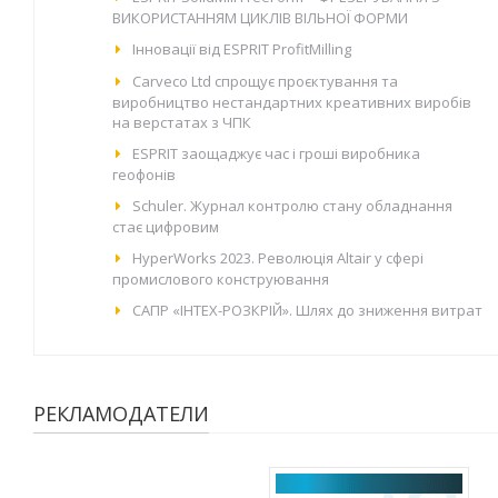
ВИКОРИСТАННЯМ ЦИКЛІВ ВІЛЬНОЇ ФОРМИ
Інновації від ESPRIT ProfitMilling
Carveco Ltd спрощує проєктування та
виробництво нестандартних креативних виробів
на верстатах з ЧПК
ESPRIT заощаджує час і гроші виробника
геофонів
Schuler. Журнал контролю стану обладнання
стає цифровим
HyperWorks 2023. Революція Altair у сфері
промислового конструювання
САПР «ІНТЕХ-РОЗКРІЙ». Шлях до зниження витрат
РЕКЛАМОДАТЕЛИ