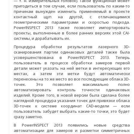
— т. н. измерительных головок). Такой функционал может
пригодиться в том случае, если пользователь по каким-то
причинам вынужден изменить применяемый в проекте
контактный щуп на другой, с отличающимися
геометрическими параметрами и скоростью подхода.
PowerINSPECT 2013 также позволяет импортировать
проекты, выполненные в более ранних версиях этой CAI-
системы, и дорабатывать их.
Процедура обработки результатов лазерного 3D-
сканирования партии одинаковых деталей также была
усовершенствована в PowerINSPECT 2013. Теперь
пользователь в процессе обработки замеров первой
детали может указать на ней метки в интересующих его
местах, а затем эти метки будут автоматически
перенесены на то же место во все последующие облака 3D-
точек. Это позволяет максимально полно
автоматизировать контроль точности одинаковых
изделий. Кроме того, в новой версии была сделана более
наглядной процедура указания точек для привязки облака
3D-точек к системе координат CAD-модели — если
пользователь забудет выбрать какие-то точки, это будет
сразу заметно.
В PowerINSPECT 2013 появились новые средства
автоматизации для замеров и разметки симметричных