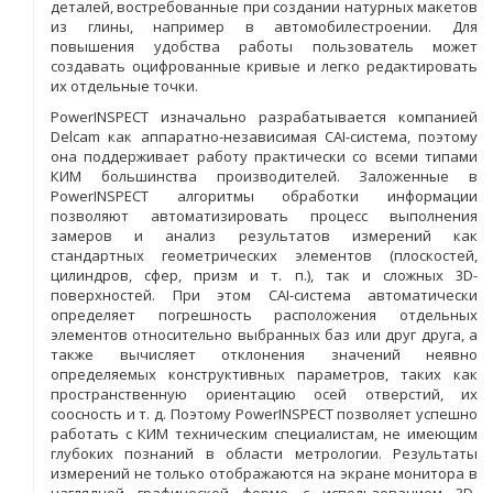
деталей, востребованные при создании натурных макетов
из глины, например в автомобилестроении. Для
повышения удобства работы пользователь может
создавать оцифрованные кривые и легко редактировать
их отдельные точки.
PowerINSPECT изначально разрабатывается компанией
Delcam как аппаратно-независимая CAI-система, поэтому
она поддерживает работу практически со всеми типами
КИМ большинства производителей. Заложенные в
PowerINSPECT алгоритмы обработки информации
позволяют автоматизировать процесс выполнения
замеров и анализ результатов измерений как
стандартных геометрических элементов (плоскостей,
цилиндров, сфер, призм и т. п.), так и сложных 3D-
поверхностей. При этом CAI-система автоматически
определяет погрешность расположения отдельных
элементов относительно выбранных баз или друг друга, а
также вычисляет отклонения значений неявно
определяемых конструктивных параметров, таких как
пространственную ориентацию осей отверстий, их
соосность и т. д. Поэтому PowerINSPECT позволяет успешно
работать с КИМ техническим специалистам, не имеющим
глубоких познаний в области метрологии. Результаты
измерений не только отображаются на экране монитора в
наглядной графической форме с использованием 3D-