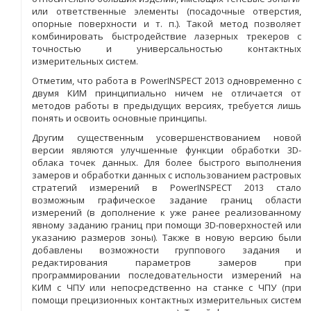
или ответственные элементы (посадочные отверстия,
опорные поверхности и т. п.). Такой метод позволяет
комбинировать быстродействие лазерных трекеров с
точностью и универсальностью контактных
измерительных систем.
Отметим, что работа в PowerINSPECT 2013 одновременно с
двумя КИМ принципиально ничем не отличается от
методов работы в предыдущих версиях, требуется лишь
понять и освоить основные принципы.
Другим существенным усовершенствованием новой
версии являются улучшенные функции обработки 3D-
облака точек данных. Для более быстрого выполнения
замеров и обработки данных с использованием растровых
стратегий измерений в PowerINSPECT 2013 стало
возможным графическое задание границ области
измерений (в дополнение к уже ранее реализованному
явному заданию границ при помощи 3D-поверхностей или
указанию размеров зоны). Также в новую версию были
добавлены возможности группового задания и
редактирования параметров замеров при
программировании последовательности измерений на
КИМ с ЧПУ или непосредственно на станке с ЧПУ (при
помощи прецизионных контактных измерительных систем