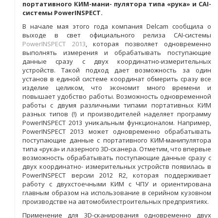
портативного КИМ-мани- пулятора типа «рука» и CAI-
системы PowerINSPECT.
В начале мая этого года компания Delcam сообщила о
выходе в свет официального релиза CAI-системы
PowerINSPECT 2013
, которая позволяет одновременно
выполнять измерения и обрабатывать поступающие
данные сразу с двух координатно-измерительных
устройств. Такой подход дает возможность за один
установ в единой системе координат обмерить сразу все
изделие целиком, что экономит много времени и
повышает удобство работы. Возможность одновременной
работы с двумя различными типами портативных КИМ
разных типов (!) и производителей наделяет программу
PowerINSPECT 2013 уникальным функционалом. Например,
PowerINSPECT 2013 может одновременно обрабатывать
поступающие данные с портативного КИМ-манипулятора
типа «рука» и лазерного 3D-сканера. Отметим, что впервые
возможность обрабатывать поступающие данные сразу с
двух координатно- измерительных устройств появилась в
PowerINSPECT версии 2012 R2, которая поддерживает
работу с двухстоечными КИМ с ЧПУ и ориентирована
главным образом на использование в серийном кузовном
производстве на автомобилестроительных предприятиях.
Применение для 3D-сканирования одновременно двух