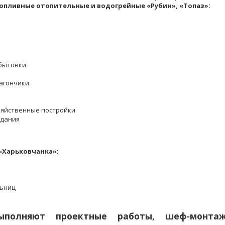
опливные отопительные и водогрейные «Рубин», «Топаз»:
 бытовки
вагончики
зяйственные постройки
здания
Харьковчанка»:
льниц
выполняют проектные работы, шеф-монта