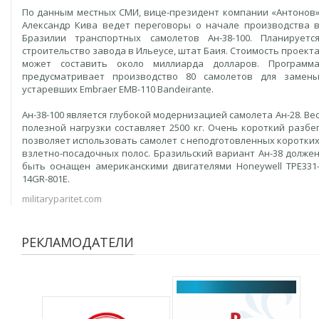
По данным местных СМИ, вице-президент компании «Антонов
Александр Кива ведет переговоры о начале производства 
Бразилии транспортных самолетов Ан-38-100. Планируетс
строительство завода в Ильеусе, штат Баия. Стоимость проект
может составить около миллиарда долларов. Программ
предусматривает производство 80 самолетов для замен
устаревших Embraer EMB-110 Bandeirante.
Ан-38-100 является глубокой модернизацией самолета Ан-28. Ве
полезной нагрузки составляет 2500 кг. Очень короткий разбе
позволяет использовать самолет с неподготовленных коротки
взлетно-посадочных полос. Бразильский вариант Ан-38 долже
быть оснащен американскими двигателями Honeywell TPE331
14GR-801E.
militaryparitet.com
РЕКЛАМОДАТЕЛИ