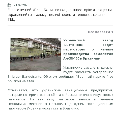
21.07.2026
Енергетичний «План Б» чи пастка для інвесторів: як акциз на
скраплений газ гальмує великі проекти теплопостачання
ТЕЦ
Все новости
Украинский заво
«Антонов» веде
переговоры о начал
производства самолето
Ан-38-100 в Бразилии.
Украинские самолеты должн
будут заменить устаревши
Embraer Bandeirante. Об этом сообщает "Военный паритет" с
ссылкой на Altair.
Отмечается, что украинские авиационные предприятия
которые потеряли рынок сбыта в России, активно ищут новы
партнеров. На эту тему разговоры велись в течени
нескольких месяцев в Польше. Еще одним потенциальны
партнером Украины может стать Бразилия.