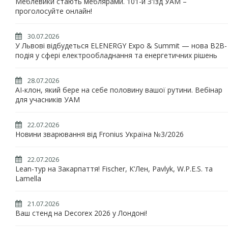
Меблевики стають меблярами. 101-й З'їзд УАМ –
проголосуйте онлайн!
30.07.2026
У Львові відбудеться ELENERGY Expo & Summit — нова B2B-
подія у сфері електрообладнання та енергетичних рішень
28.07.2026
AI-клон, який бере на себе половину вашої рутини. Вебінар
для учасників УАМ
22.07.2026
Новини зварювання від Fronius Україна №3/2026
22.07.2026
Lean-тур на Закарпаття! Fischer, К'Лен, Pavlyk, W.P.E.S. та
Lamella
21.07.2026
Ваш стенд на Decorex 2026 у Лондоні!