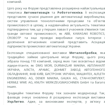
компаній.
Цого року на Форумі представлена розширена найактуальніш
тематика
Автоматизація
та
Робототехніка
. Її експозиці
представляє сучасні рішення для автоматизації виробництва
систем управління технологічними процесами та об'єкті
промисловості в цілому, а надзвичайна актуальність тематик
підтверджена тим, що у перших лавах її учасників з’явилися так
гранди світової промисловості, як АВВ, KAWASAKI ROBOTICS
CROBOTP та інші провідні виробники галузі. Інтереси 
досягнення вітчизняних компаній представить Асоціаці
підприємств промислової автоматизації України.
Експозиція спеціалізованої виставки
Металообробка
, як
традиційно займає центральне місце Форуму, цього рок
зібрала понад 110 компаній, серед яких такі всесвітньо відом
лідери-гіганти, як DMG MORI, DURMAZLAR MAKINA, АБПЛАНАЛ
УКРАЇНА, АЛІСТА, АРАМІС, ДОНМЕТ ЗАВОД АВТОГЕННОГ
ОБЛАДНАННЯ, ФАВ КИЇВ, БИСТРОНІК УКРАЇНА, МАШІНТЕХ, ALFLET
ENGINEERING AG, DENER MAKINA, GALIKA AG, СТАН-КОМПЛЕКТ
HERMLE WWE AG, KNUTH WERKZEUGMASCHINEN GmbH та багат
інших.
Традиційні тематики Форуму теж зазнали модернізації. Так
фахівців очікує оновлена й розширена експозиція виставк
УкрЛитво
. Адже, за висновками експертів, у зв'язку 