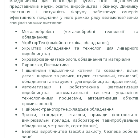
майданчиком для консолідації зусиль всіх зацікавлени
представників науки, освіти, виробництва і бізнесу. Динамік
зростання і потужність Форуму забезпечує синергі
ефективного поєднання у його рамках ряду взаємопов’язани
спеціалізованих виставок:
Металообробка (металообробні технології т
обладнання);
УкрВторТех (комісійна техніка, обладнання);
УкрЛитво (обладнання та технології для ливарног
виробництва);
УкрЗварювання (технології, обладнання та матеріали);
Гідравліка, Пневматика;
Підшипники (підшипники котіння та ковзання, вільн
деталі: шарики та ролики, втулки стягувальні, технології
обладнання та інструмент для виробництва підшипників);
Автоматизація і робототехніка (автоматизаці
виробництва, автоматизовані системи управлінн
технологічними процесами, автоматизація об'єкті
промисловості);
Підйомно-транспортне,складське обладнання;
Зразки, стандарти, еталони, прилади (контрольно
вимірювальні прилади, лабораторне тавипробувальн
обладнання, метрологія, сертифікація);
Безпека виробництва (засоби захисту, безпека робочо
зони).