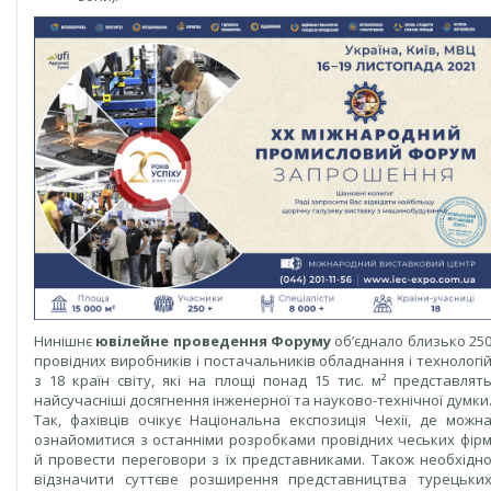
Нинішнє
ювілейне проведення Форуму
об’єднало близько 25
провідних виробників і постачальників обладнання і технологі
з 18 країн світу, які на площі понад 15 тис. м² представлят
найсучасніші досягнення інженерної та науково-технічної думки
Так, фахівців очікує Національна експозиція Чехії, де можн
ознайомитися з останніми розробками провідних чеських фір
й провести переговори з їх представниками. Також необхідн
відзначити суттєве розширення представництва турецьки