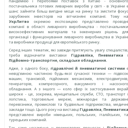
пандемією і перебоями поставок з Китаю - основног
постачальника готових ливарних виробів у світі - в України 
шанс зайняти більш вигідне місце на ринку та змістити фоку
зарубіжних інвесторів на вітчизняні компанії. Тому н
УкрЛитво
окремою експозицією представлено провідн
компанії в області ливарного виробництва - постачальник
високоефективних матеріалів та інженерних рішень дл
організації і функціонування ливарного виробництва в Україн
та виробники продукції для європейського ринку.
Серед інших тематик, які завжди притягують увагу спеціалістів
треба відзначити виставки
Гідравліка,
П
невматика
Підйомно-транспортне,
складське
обладнання.
Адже, з одного боку,
гідравлічні й пневматичні системи
невід'ємною частиною будь-якої сучасної техніки — підвісо
машин, трансмісій, підйомних механізмів, електродвигунів
генераторів, компресорного, вакуумного і насосног
обладнання. А з іншого — коло сфер їх застосування вкра
широке - це, зокрема, муніципальні служби, СТО, транспорт 
логістика, торговельні мережі, міжнародні та державн
перевізники, промислові та будівельні підприємства, медичн
заклади тощо. Цього року на виставці
Гідравліка,
П
невматик
представлені вироби німецьких, польських, італійських, т
турецьких компаній.
Так само незамінне у промислових процесах і
Підйомно