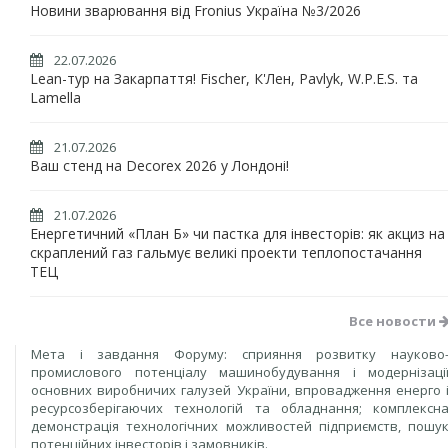
Новини зварювання від Fronius Україна №3/2026
22.07.2026
Lean-тур на Закарпаття! Fischer, К'Лен, Pavlyk, W.P.E.S. та
Lamella
21.07.2026
Ваш стенд на Decorex 2026 у Лондоні!
21.07.2026
Енергетичний «План Б» чи пастка для інвесторів: як акциз на
скраплений газ гальмує великі проекти теплопостачання
ТЕЦ
Все новости
Мета і завдання Форуму: сприяння розвитку науково
промислового потенціалу машинобудування і модернізаці
основних виробничих галузей України, впровадження енерго 
ресурсозберігаючих технологій та обладнання; комплексн
демонстрація технологічних можливостей підприємств, пошу
потенційних інвесторів і замовників.