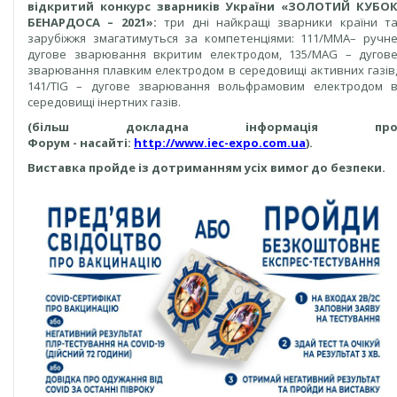
відкритий конкурс зварників України «ЗОЛОТИЙ КУБО
БЕНАРДОСА – 2021»:
три дні найкращі зварники країни т
зарубіжжя змагатимуться за компетенціями: 111/MMA– ручн
дугове зварювання вкритим електродом, 135/MAG – дугов
зварювання плавким електродом в середовищі активних газів
141/TIG – дугове зварювання вольфрамовим електродом 
середовищі інертних газів.
(більш
докладна
інформація пр
Форум
-
на
сайті:
http://www.iec-expo.com.ua
).
Виставка пройде із дотриманням усіх вимог до безпеки.