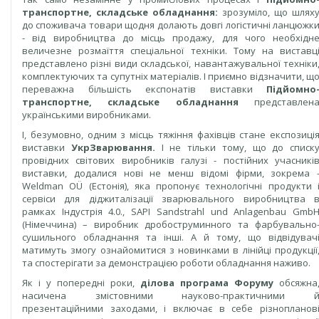
транспортне,
складське
обладнання:
зрозуміло, що шлях
до споживача товари щодня долають довгі логістичні ланцюжк
- від виробництва до місць продажу, для чого необхідн
величезне розмаїття спеціальної техніки. Тому на виставц
представлено різні види складської, навантажувальної техніки
комплектуючих та супутніх матеріалів. І приємно відзначити, щ
переважна більшість експонатів виставки
Підйомно
транспортне,
складське
обладнання
представлен
українськими виробниками.
І, безумовно, одним з місць тяжіння фахівців стане експозиці
виставки
УкрЗварювання.
І не тільки тому, що до списк
провідних світових виробників галузі - постійних учасникі
виставки, додалися нові не менш відомі фірми, зокрема 
Weldman OÜ (Естонія), яка пропонує технологічні продукти 
сервіси для діджиталізації зварювального виробництва 
рамках Індустрія 4.0., SAPI Sandstrahl und Anlagenbau Gmb
(Німеччина) – виробник дробоструминного та фарбувально
сушильного обладнання та інші. А й тому, що відвідувач
матимуть змогу ознайомитися з новинками в лінійці продукції
та спостерігати за демонстрацією роботи обладнання наживо.
Як і у попередні роки,
ділова програма Форуму
обсяжна
насичена змістовними науково-практичними 
презентаційними заходами, і включає в себе різнопланов