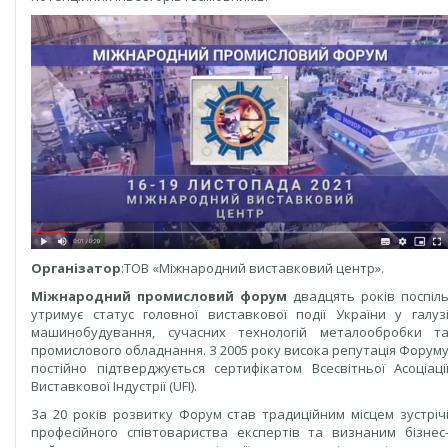
Організатор
:ТОВ «Міжнародний виставковий центр».
Міжнародний промисловий форум
двадцять років поспіл
утримує статус головної виставкової події України у галуз
машинобудування, сучасних технологій металообробки т
промислового обладнання. З 2005 року висока репутація Форум
постійно підтверджується сертифікатом Всесвітньої Асоціаці
Виставкової Індустрії (UFI).
За 20 років розвитку Форум став традиційним місцем зустріч
професійного співтовариства експертів та визнаним бізнес