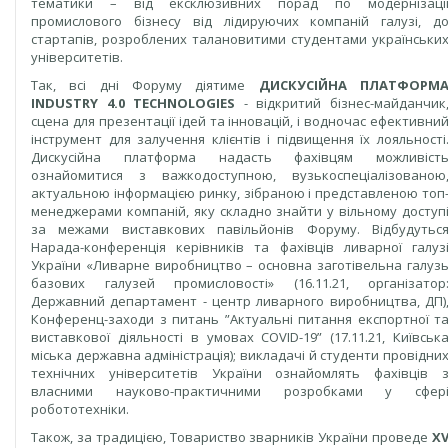
тематики – від ексклюзивних порад по модернізаці
промислового бізнесу від лідируючих компаній галузі, д
стартапів, розроблених талановитими студентами українськи
університетів.
Так, всі дні Форуму діятиме
ДИСКУСІЙНА ПЛАТФОРМ
INDUSTRY 4.0 TECHNOLOGIES
- відкритий бізнес-майданчик
сцена для презентації ідей та інновацій, і водночас ефективни
інструмент для залучення клієнтів і підвищення їх лояльності
Дискусійна платформа надасть фахівцям можливіст
ознайомитися з важкодоступною, вузькоспеціалізованою
актуальною інформацією ринку, зібраною і представленою топ
менеджерами компаній, яку складно знайти у вільному доступ
за межами виставкових павільйонів Форуму. Відбудутьс
Нарада-конференція керівників та фахівців ливарної галуз
України «Ливарне виробництво – основна заготівельна галуз
базових галузей промисловості» (16.11.21, організатор
Державний департамент - центр ливарного виробництва, ДП)
Конференц-заходи з питань ”Актуальні питання експортної т
виставкової діяльності в умовах COVID-19” (17.11.21, Київськ
міська державна адміністрація); викладачі й студенти провідни
технічних університетів України ознайомлять фахівців 
власними науково-практичними розробками у сфер
робототехніки.
Також, за традицією, Товариство зварників України проведе
X