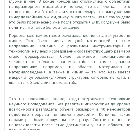
глубже в нее. В конце концов мы столкнулись с объектам
наноразмерного масштаба и поняли, что вся клетка — эт
нанотехнологии. В этой связи часто апеллируют к выступлени
Ричарда Фейнмана «Там, внизу, много места», но на самом дел
это было произнесено уже после открытия ДНК, когда уже был
понятно, что такое белок и так далее.
Первоначальным мотивом было желание понять, как устроен
живое. Это было очень мощной мотивацией в это
направлении. Конечно, с развитием инструментария 
технологии научных исследований соответствующего размер
стало формироваться более активное проникновени
человека в область наномасштаба в самых разны
направлениях: например, в области материалов 
материаловедения, а также в химии — то, что называетс
макро- и супрамолекулярные структуры, которые, по сути, 
являются объектами наномасштаба.
Это все произошло позже, когда подтянулись технологи
научного исследования. Без развития микроскопии до уровн
возможности разглядеть объект размером в 10 нанометро
подобного прорыва не могло произойти. Конечно, таки
параметры были получены не сразу. Соответственно, 
нанотехнологии после этих достижений ушли в область н