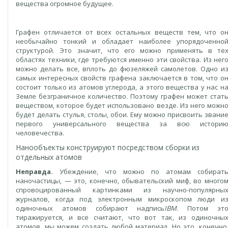
вещества огромное будущее.
Графен отличается от всех остальных веществ тем, что о
необычайно тонкий и обладает наиболее упорядоченно
структурой. Это значит, что его можно применять в те
областях техники, где требуются именно эти свойства. Из нег
можно делать все, вплоть до фюзеляжей самолетов. Одно и
самых интересных свойств графена заключается в том, что о
состоит только из атомов углерода, а этого вещества у нас н
Земле безграничное количество. Поэтому графен может стат
веществом, которое будет использовано везде. Из него можн
будет делать стулья, столы, обои. Ему можно присвоить звани
первого универсального вещества за всю истори
человечества.
Нанообъекты конструируют посредством сборки из
отдельных атомов
Неправда.
Убеждение, что можно по атомам собират
наночастицы, — это, конечно, обывательский миф, во много
спровоцированный картинками из научно-популярны
журналов, когда под электронным микроскопом люди и
одиночных атомов собирают надпись
IBM
. Потом эт
тиражируется, и все считают, что вот так, из одиночны
атомов, мы можем создать любой материал. Но это, конечно