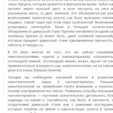
чаша Ликурга, которая хранится в Британском музее. Кубок н
просвет имеет красный цвет, а если смотреть на него 
рассеянном свете, то цвет зеленый. Это объясняется как ра
включениями наночастиц золота, как было выяснено совсе
недавно. Самой чаше при этом пара тысячелетий. Включени
углеродных нанотрубок были в больших количества
обнаружены в дамасской стали. Причем они являются одной и
основных причин (а может быть, даже основной причиной)
которые придают дамасской стали одновременно прочность
гибкость и твердость.
В XX веке многое из того, что мы сейчас называе
нанотехнологиями, наукой о наноматериалах, называлос
коллоидной химией. «Коллоидная химия», может, звучит не та
привлекательно и искристо, как «нанотехнологии», но на само
деле это очень близкие понятия.
Сегодня мы наблюдаем огромный всплеск в развити
нанотехнологий, науки о наноматериалах. Раньш
нанотехнологии не привлекали такого внимания, и понятно
почему они привлекли его сейчас. Появились способы изучени
наноматериалов — изучения сознательного, детального, бе
надежды на какие-то случайности, как было, в частности, 
создателями дамасской стали или с римскими мастерами
которые понятия не имели о наночастицах золота в свои