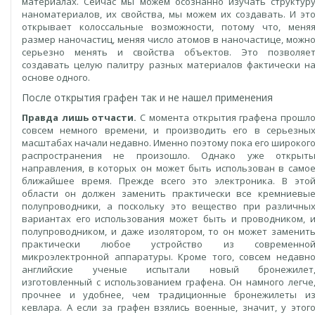
материалах. Сейчас мы можем осознанно изучать структур
наноматериалов, их свойства, мы можем их создавать. И эт
открывает колоссальные возможности, потому что, меня
размер наночастиц, меняя число атомов в наночастице, можн
серьезно менять и свойства объектов. Это позволяе
создавать целую палитру разных материалов фактически н
основе одного.
После открытия графен так и не нашел применения
Правда лишь отчасти.
С момента открытия графена прошл
совсем немного времени, и производить его в серьезны
масштабах начали недавно. Именно поэтому пока его широког
распространения не произошло. Однако уже открыт
направления, в которых он может быть использован в само
ближайшее время. Прежде всего это электроника. В это
области он должен заменить практически все кремниевы
полупроводники, а поскольку это вещество при различны
вариантах его использования может быть и проводником, 
полупроводником, и даже изолятором, то он может заменит
практически любое устройство из современно
микроэлектронной аппаратуры. Кроме того, совсем недавн
английские ученые испытали новый бронежилет
изготовленный с использованием графена. Он намного легче
прочнее и удобнее, чем традиционные бронежилеты и
кевлара. А если за графен взялись военные, значит, у этог