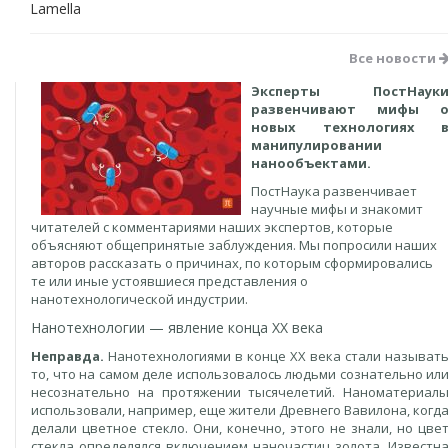
Lamella
Все новости
Эксперты ПостНаук
развенчивают мифы 
новых технологиях 
манипулировании
нанообъектами.
ПостНаука развенчивает
научные мифы и знакомит
читателей с комментариями наших экспертов, которые
объясняют общепринятые заблуждения. Мы попросили наших
авторов рассказать о причинах, по которым сформировались
те или иные устоявшиеся представления о
нанотехнологической индустрии.
Нанотехнологии — явление конца XX века
Неправда.
Нанотехнологиями в конце XX века стали называт
то, что на самом деле использовалось людьми сознательно ил
несознательно на протяжении тысячелетий. Наноматериал
использовали, например, еще жители Древнего Вавилона, когд
делали цветное стекло. Они, конечно, этого не знали, но цве
стекла определялся включением наночастиц золота. Известн