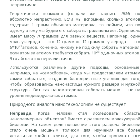
непрактично.
Теоретически возможно (создали же надпись
IBM
), н
абсолютно непрактично. Если мы вспомним, сколько атомо
содержит 1 грамм обычного материала, то поймем, что п
одному атому мы будем его собирать триллионы лет. Один мол
имеет массу
n
граммов для разных веществ. Например, оди
моль углерода — это 12 граммов. 12 граммов углерода — эт
23
6*10
атомов. Конечно, никому не под силу собрать материал
23
если атом за атомом требуется собрать 10
одиночных атомов
Это абсолютно нереалистично.
Используются различные другие подходы, основанные
например, на «самосборке», когда мы предоставляем атома
самим собраться, создавая благоприятные условия для того
чтобы образовались наночастицы нужного размера и нужно
структуры. Вот так наноматериалы собирать можно — не н
уровне индивидуальных атомов.
Природного аналога нанотехнологиям не существует
Неправда.
Когда человек стал исследовать област
наноразмерных объектов? Вместе с развитием молекулярно
биологии. На самом деле появление этого раздела биологи
стало очень мощным толчком для изучения все боле
детальных свойств клетки, для того, чтобы проникать вс