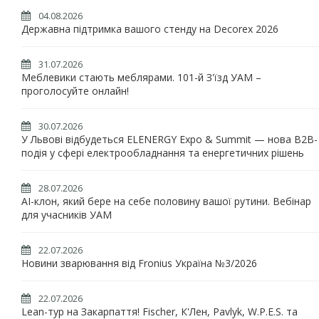
04.08.2026
Державна підтримка вашого стенду на Decorex 2026
31.07.2026
Меблевики стають меблярами. 101-й З'їзд УАМ –
проголосуйте онлайн!
30.07.2026
У Львові відбудеться ELENERGY Expo & Summit — нова B2B-
подія у сфері електрообладнання та енергетичних рішень
28.07.2026
AI-клон, який бере на себе половину вашої рутини. Вебінар
для учасників УАМ
22.07.2026
Новини зварювання від Fronius Україна №3/2026
22.07.2026
Lean-тур на Закарпаття! Fischer, К'Лен, Pavlyk, W.P.E.S. та