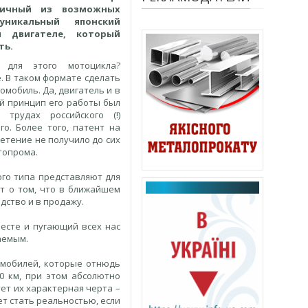
гичный из возможных
никальный японский
 двигателе, который
ть.
 для этого мотоцикла?
. В таком формате сделать
мобиль. Да, двигатель и в
й принцип его работы был
трудах российского (!)
го. Более того, патент на
етение не получило до сих
топрома.
ого типа представляют для
ет о том, что в ближайшем
дство и в продажу.
месте и пугающий всех нас
аемым.
омобилей, которые отнюдь
0 км, при этом абсолютно
ет их характерная черта –
ет стать реальностью, если