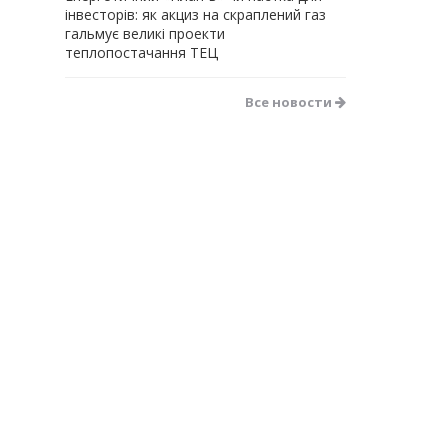
інвесторів: як акциз на скраплений газ
гальмує великі проекти
теплопостачання ТЕЦ
Все новости