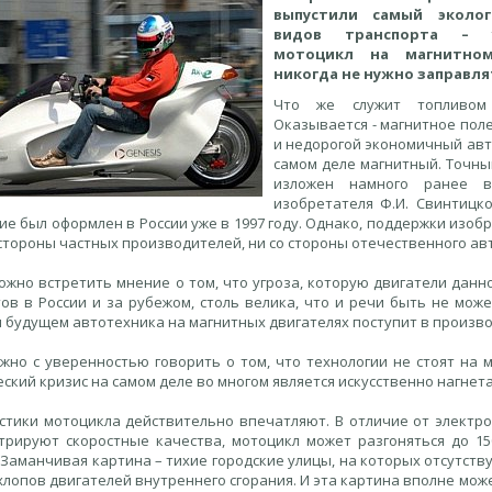
выпустили самый эколо
видов транспорта – у
мотоцикл на магнитном
никогда не нужно заправля
Что же служит топливом
Оказывается - магнитное поле
и недорогой экономичный авто
самом деле магнитный. Точны
изложен намного ранее в 
изобретателя Ф.И. Свинтицко
е был оформлен в России уже в 1997 году. Однако, поддержки изобр
 стороны частных производителей, ни со стороны отечественного ав
ожно встретить мнение о том, что угроза, которую двигатели данн
тов в России и за рубежом, столь велика, что и речи быть не мож
 будущем автотехника на магнитных двигателях поступит в произво
ожно с уверенностью говорить о том, что технологии не стоят на 
ский кризис на самом деле во многом является искусственно нагнет
стики мотоцикла действительно впечатляют. В отличие от электр
трируют скоростные качества, мотоцикл может разгоняться до 15
Заманчивая картина – тихие городские улицы, на которых отсутству
хлопов двигателей внутреннего сгорания. И эта картина вполне мож