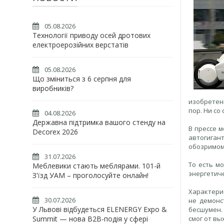
05.08.2026
Технології приводу осей дротових
електроерозійних верстатів
05.08.2026
Що зміниться з 6 серпня для
виробників?
изобретени
пор. Ни со
04.08.2026
Державна підтримка вашого стенду на
В прессе м
Decorex 2026
автогиган
обозримом
31.07.2026
То есть м
Меблевики стають меблярами. 101-й
энергетиче
З'їзд УАМ – проголосуйте онлайн!
Характери
30.07.2026
не демонс
У Львові відбудеться ELENERGY Expo &
бесшумен. 
Summit — нова B2B-подія у сфері
смог от вы