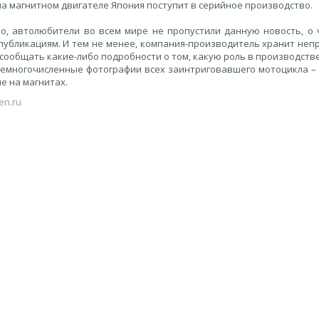
а магнитном двигателе Япония поступит в серийное производство.
о, автолюбители во всем мире не пропустили данную новость, о
 публикациям. И тем не менее, компания-производитель хранит не
сообщать какие-либо подробности о том, какую роль в производств
Немногочисленные фотографии всех заинтриговавшего мотоцикла – 
е на магнитах.
en.ru