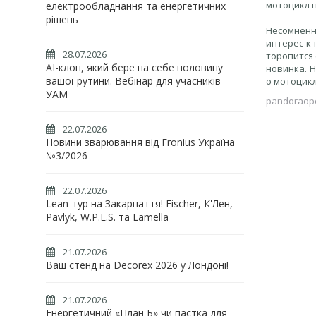
мотоцикл н
електрообладнання та енергетичних
рішень
Несомненн
интерес к
28.07.2026
торопится 
AI-клон, який бере на себе половину
новинка. 
вашої рутини. Вебінар для учасників
о мотоцикл
УАМ
pandoraop
22.07.2026
Новини зварювання від Fronius Україна
№3/2026
22.07.2026
Lean-тур на Закарпаття! Fischer, К'Лен,
Pavlyk, W.P.E.S. та Lamella
21.07.2026
Ваш стенд на Decorex 2026 у Лондоні!
21.07.2026
Енергетичний «План Б» чи пастка для