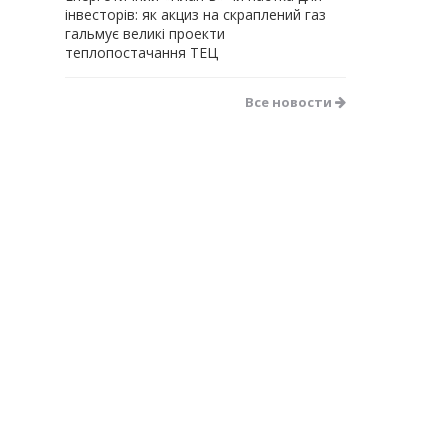
інвесторів: як акциз на скраплений газ
гальмує великі проекти
теплопостачання ТЕЦ
Все новости