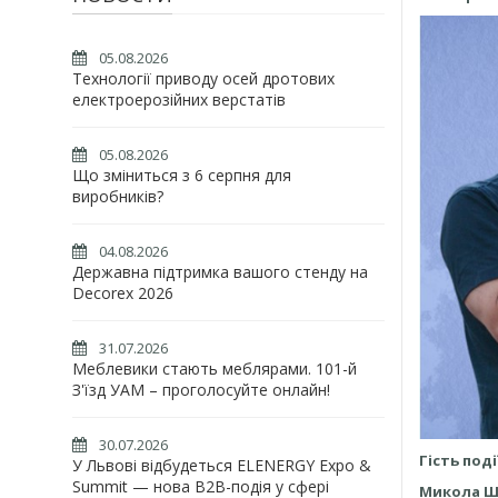
05.08.2026
Технології приводу осей дротових
електроерозійних верстатів
05.08.2026
Що зміниться з 6 серпня для
виробників?
04.08.2026
Державна підтримка вашого стенду на
Decorex 2026
31.07.2026
Меблевики стають меблярами. 101-й
З'їзд УАМ – проголосуйте онлайн!
30.07.2026
Гість поді
У Львові відбудеться ELENERGY Expo &
Summit — нова B2B-подія у сфері
Микола 