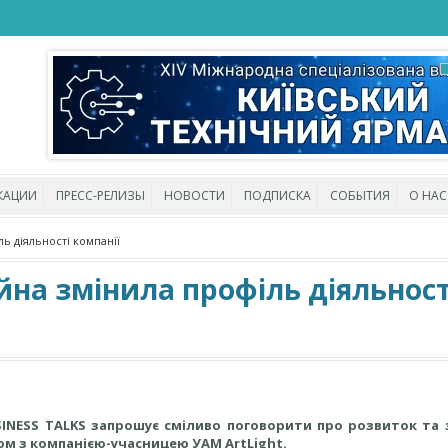
КАЦИИ
ПРЕСС-РЕЛИЗЫ
НОВОСТИ
ПОДПИСКА
СОБЫТИЯ
О НАС
ль діяльності компанії
ійна змінила профіль діяльност
INESS TALKS запрошує сміливо поговорити про розвиток та з
ом з компанією-учасницею УАМ ArtLight.