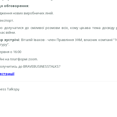
до обговорення:
дження нових виробничих ліній.
 експорт.
 долучатися до сміливої розмови всіх, кому цікава тема досвіду р
 час війни.
 зустрічі:
Віталій Івахов - член Правління УАМ, власник компанії “10
гуру”.
ервня о 16:00
йні на платформі zoom.
долучитись до BRAVEBUSINESSTALKS?
страції
ness Talksрџ