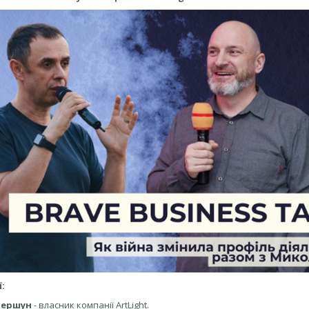
ї:
Шершун
- власник компанії ArtLight.