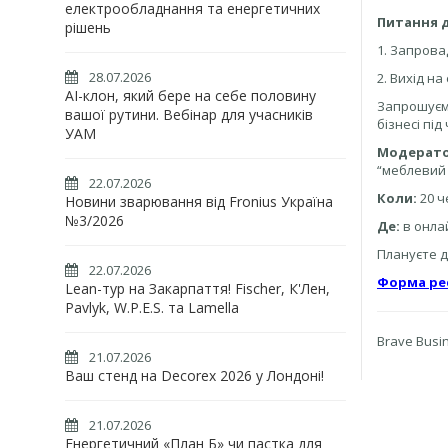
електрообладнання та енергетичних
Питання 
рішень
1. Запрова
28.07.2026
2. Вихід на
AI-клон, який бере на себе половину
Запрошуємо
вашої рутини. Вебінар для учасників
бізнесі під
УАМ
Модератор
“меблевий 
22.07.2026
Коли:
20 ч
Новини зварювання від Fronius Україна
№3/2026
Де:
в онла
Плануєте 
22.07.2026
Форма реє
Lean-тур на Закарпаття! Fischer, К'Лен,
Pavlyk, W.P.E.S. та Lamella
Brave Busi
21.07.2026
Ваш стенд на Decorex 2026 у Лондоні!
21.07.2026
Енергетичний «План Б» чи пастка для