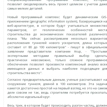
позволит смоделировать весь проект целиком с учетом даж
самых мелких деталей.
Новый программный комплекс будет динамическим GIS
приложением (geographic information system), базирующимся н
веб-архитектуре, в котором будут учитываться множеств
параметров, от геологических особенностей мест
строительства до экономических показателей различног
плана. "Мы сейчас рассматриваем несколько варианто
расположения туннелей нового ускорителя, длина которы
составит от 80 до 100 километров" - пишут в официально
заявлении представители компании Arup, - "Простым
экспертными методами правильный выбор сделат
практически невозможно, только сложное программно
обеспечение позволит произвести комплексный анализ все
имеющихся данных и выбрать наиболее подходящее дл
строительства место".
Согласно предварительным данным, ученые рассчитывают н
сооружение туннеля, длиной в 100 километров. Эта задач
кажется достаточно простой на первый взгляд, но это на само
деле совсем не так, ведь строителям потребуется прокопат
абсолютно идеальный круг.
Весь трек, в котором будет происходить разгон частиц, долже