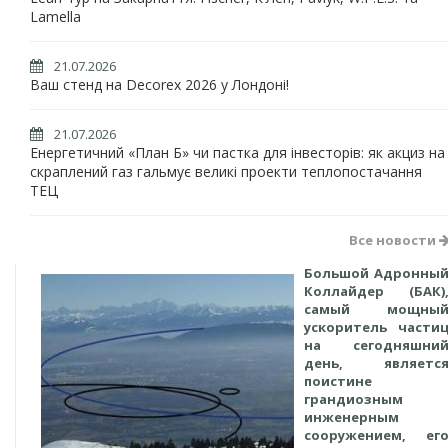
Lamella
21.07.2026
Ваш стенд на Decorex 2026 у Лондоні!
21.07.2026
Енергетичний «План Б» чи пастка для інвесторів: як акциз на
скраплений газ гальмує великі проекти теплопостачання
ТЕЦ
Все новости
Большой Адронны
Коллайдер (БАК)
самый мощны
ускоритель части
на сегодняшни
день, являетс
поистине
грандиозным
инженерным
сооружением, ег