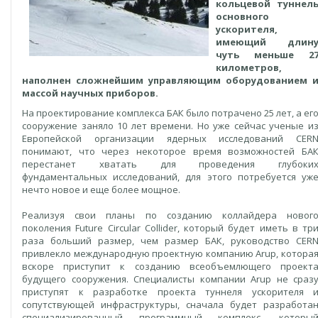
кольцевой туннел
основного
ускорителя,
имеющий длин
чуть меньше 2
километров,
наполнен сложнейшим управляющим оборудованием 
массой научных приборов.
На проектирование комплекса БАК было потрачено 25 лет, а ег
сооружение заняло 10 лет времени. Но уже сейчас ученые и
Европейской организации ядерных исследований CER
понимают, что через некоторое время возможностей БА
перестанет хватать для проведения глубоки
фундаментальных исследований, для этого потребуется уж
нечто новое и еще более мощное.
Реализуя свои планы по созданию коллайдера новог
поколения Future Circular Collider, который будет иметь в тр
раза больший размер, чем размер БАК, руководство CER
привлекло международную проектную компанию Arup, котора
вскоре приступит к созданию всеобъемлющего проект
будущего сооружения. Специалисты компании Arup не сраз
приступят к разработке проекта туннеля ускорителя 
сопутствующей инфраструктуры, сначала будет разработа
специализированный программный комплекс, которы