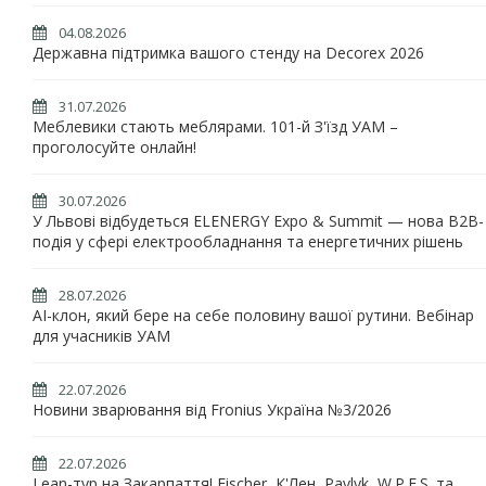
04.08.2026
Державна підтримка вашого стенду на Decorex 2026
31.07.2026
Меблевики стають меблярами. 101-й З'їзд УАМ –
проголосуйте онлайн!
30.07.2026
У Львові відбудеться ELENERGY Expo & Summit — нова B2B-
подія у сфері електрообладнання та енергетичних рішень
28.07.2026
AI-клон, який бере на себе половину вашої рутини. Вебінар
для учасників УАМ
22.07.2026
Новини зварювання від Fronius Україна №3/2026
22.07.2026
Lean-тур на Закарпаття! Fischer, К'Лен, Pavlyk, W.P.E.S. та