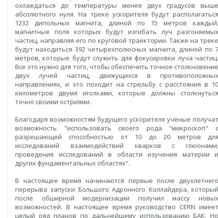
охлаждаться до температуры менее двух градусов выш
абсолютного нуля. На треке ускорителя будут располагатьс
1232 дипольных магнита, длиной по 15 метров каждый
магнитные поля которых будут изгибать луч разгоняемы
частиц, направляя его по круговой траектории. Также на трек
будут находиться 392 четырехполюсных магнита, длиной по 
метров, которые будут служить для фокусировки луча частиц
Все это нужно для того, чтобы обеспечить точное столкновени
двух лучей частиц, движущихся в противоположны
направлениях, и это походит на стрельбу с расстояния в 1
километров двумя иголками, которые должны столкнутьс
точно своими остриями.
Благодаря возможностям будущего ускорителя ученые получа
возможность "использовать своего рода "микроскоп" 
разрешающей способностью от 10 до 20 метров дл
исследований взаимодействий кварков с глюонами
проведения исследований в области изучения материи 
других фундаментальных областях".
В настоящее время начинаются первые после двухлетнег
перерыва запуски Большого Адронного Коллайдера, которы
после обширной модернизации получил массу новы
возможностей. В настоящее время руководство CERN имее
целый ряд планов по дальнейшему использованию БАК. Н