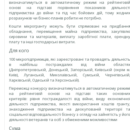
визначатимуться в автоматичному режимі на рейтингові
основі на підставі порівняння показників діяльност
підприємства до війни та під час бойових дій, тому жодни
розрахунків чи бізнес-планів робити не потрібно.
Кошти мікрогранту можуть бути спрямовані на придбанн
обладнання, переміщення майна підприємства, закупівл
сировини та матеріалів, виплату заробітної плати, орендн
плату та інші господарські витрати.
Для кого
100 мікропідприємців, які зареєстровані та провадять діяльніст
в найбільш постраждалих від війни областя
(Дніпропетровській, Донецькій, Запорізькій, Київській (окрім м
Київ), Луганській, Миколаївській, Сумській, Чернігівській
Харківській, Одеській та Херсонській).
Переможці конкурсу визначатимуться в автоматичному режим
на рейтинговій основі на підставі таких основни
критеріїв: рівня постраждалості від війни, виду економічно
діяльності підприємства, якості використання коштів гранту
знаходження підприємства на деокупованій території т
соціальної відповідальності бізнесу з огляду на зайнятість у йог
діяльності ветеранів та осіб з обмеженими можливостями
Сума