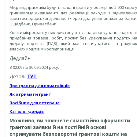
Мікропідприємцям будуть надані гранти у розмірі до 5 000 євро 
гривневому еквіваленті для реалізації заходів з відновленн
своєї господарської діяльності через два уповноважених банки
Ощадбанк, Приватбанк.
Кошти мікрогранту використовуються на фінансування вартост
придбання товарів, робіт, послуг без урахування податку н
додану вартість (ПДВ), який має сплачуватись за рахуно
власних коштів мікропідприємця.
Дедлайн
З 02.09 по 30.09.2024 року.
Деталі
ТУТ
Про гранти для початківців
Як отримати грант
Посібник для ветерана
Каталог фондів
Можливо, ви захочете самостійно оформляти
грантові заявки й на постійній основі
отримувати безповоротні грантові кошти на