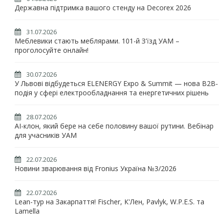
Державна підтримка вашого стенду на Decorex 2026
31.07.2026
Меблевики стають меблярами. 101-й З'їзд УАМ –
проголосуйте онлайн!
30.07.2026
У Львові відбудеться ELENERGY Expo & Summit — нова B2B-
подія у сфері електрообладнання та енергетичних рішень
28.07.2026
AI-клон, який бере на себе половину вашої рутини. Вебінар
для учасників УАМ
22.07.2026
Новини зварювання від Fronius Україна №3/2026
22.07.2026
Lean-тур на Закарпаття! Fischer, К'Лен, Pavlyk, W.P.E.S. та
Lamella