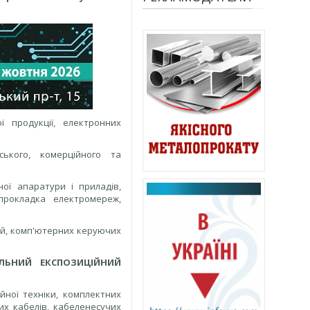
 продукції, електронних
ського, комерційного та
ної апаратури і приладів,
прокладка електромереж,
цій, комп'ютерних керуючих
АЛЬНИЙ ЕКСПОЗИЦІЙНИЙ
йної техніки, комплектних
их кабелів, кабеленесучих