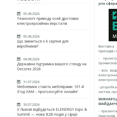
усіх сфер
05.08.2026
Технології приводу осей дротових
електроерозійних верстатів
05.08.2026
Що зміниться з 6 серпня для
виробників?
Виставка 
приладів і
- проекту
04.08.2026
промислово
Державна підтримка вашого стенду на
Decorex 2026
- всіх ви
електронн
електроосві
31.07.2026
Меблевики стають меблярами. 101-й
- розробка
З'їзд УАМ – проголосуйте онлайн!
систем, пр
МІЖНАРО
МАЙДАНЧИ
30.07.2026
У Львові відбудеться ELENERGY Expo &
- презент
Summit — нова B2B-подія у сфері
пристроїв,