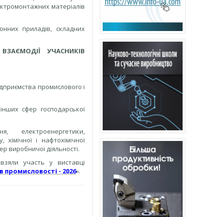
ектромонтажних матеріалів
онних приладів, складних
ВЗАЄМОДІЇ УЧАСНИКІВ
підприємства промислового і
 інших сфер господарської
я, електроенергетики,
 хімічної і нафтохімічної
фер виробничої діяльності.
 взяли участь у виставці
в промисловості - 2026
».