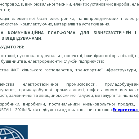
нопроводів, вимірювальної техніки, електроустановчих виробів, ел
нтів;
рація елементної бази електроніки, напівпровідникових і електр
х систем, комплектуючих, матеріалів та устаткування.
НА КОМУНІКАЦІЙНА ПЛАТФОРМА ДЛЯ БІЗНЕСЗУСТРІЧЕЙ І 
 З ВІДВІДУВАЧАМИ.
АУДИТОРІЯ:
онтажні, пусконалагоджувальні, проектні, інжинірингові організації, 
 будівництва, електроремонтні служби підприємств;
ства ЖКГ, сільського господарства, транспортної інфраструктури,
ємства електротехнічної промисловості, приладобудуванн
ування, гірничодобувної промисловості, нафтогазового комплексу,
сті, залізничної та авіаційнокосмічної галузей, металургії та інших с
зробники, виробники, постачальники низьковольтної продукції
NSTALL - 2026»! Захід відбудется одночасно з виставкою «
Енергетика 