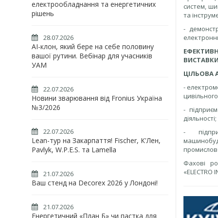
електрообладнання та енергетичних
систем, ши
рішень
та інструме
- демонст
28.07.2026
електронни
AI-клон, який бере на себе половину
ЕФЕКТИВ
вашої рутини. Вебінар для учасників
ВИСТАВКИ
УАМ
ЦІЛЬОВА 
- електром
22.07.2026
цивільного
Новини зварювання від Fronius Україна
№3/2026
- підприєм
діяльності;
22.07.2026
- підпри
Lean-тур на Закарпаття! Fischer, К'Лен,
машинобуд
Pavlyk, W.P.E.S. та Lamella
промислово
Фахові ро
«ELECTRO I
21.07.2026
Ваш стенд на Decorex 2026 у Лондоні!
21.07.2026
Енергетичний «План Б» чи пастка для