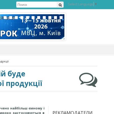
Select Language
▼
дукції
ій буде
ї продукції
ячено найбільш ємному і
РЕКЛАМОДАТЕЛИ
ироко застосовується в