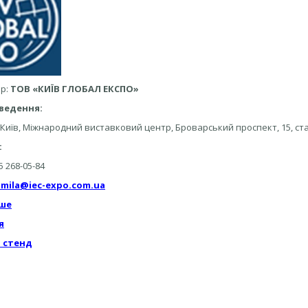
ор:
ТОВ «КИЇВ ГЛОБАЛ ЕКСПО»
ведення:
. Київ, Міжнародний виставковий центр, Броварський проспект, 15, с
:
5 268-05-84
dmila@iec-expo.com.ua
ше
я
 стенд