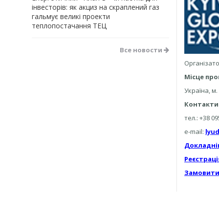
інвесторів: як акциз на скраплений газ
гальмує великі проекти
теплопостачання ТЕЦ
Все новости
Організат
Місце про
Україна, м
Контакти
тел.: +38 09
e-mail:
lyu
Докладні
Реєстраці
Замовити