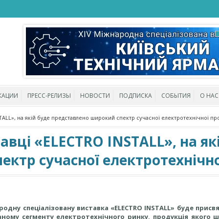
КАЦИИ
ПРЕСС-РЕЛИЗЫ
НОВОСТИ
ПОДПИСКА
СОБЫТИЯ
О НАС
STALL», на якій буде представлено широкий спектр сучасної електротехнічної про
тавці «ELECTRO INSTALL», на як
ктр сучасної електротехнічно
ародну спеціалізовану виставка «ELECTRO INSTALL» буде присв
аному сегменту електротехнічного ринку, продукція якого ш