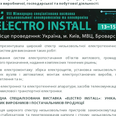
ах виробничої, господарської та побутової діяльності
.
презентувала широкий спектр низьковольтної електротехнічної
 систем для виконання таких робіт:
вання систем електропостачання об'єктів житлового, громад
го призначення, надання комплексних технічних рішень;
дів електромонтажу: збірка електрощитів, установка низьковольт
их вузлів і автоматики; монтаж електроустановчих виробів, 
тлення та ін.;
 електронної та електротехнічної апаратури, засобів телекомуніка
омислової і транспортної електроніки.
ДНА СПЕЦІАЛІЗОВАНА ВИСТАВКА «ELECTRO INSTALL»: УНІК
К ВИРОБНИКІВ І ПОСТАЧАЛЬНИКІВ ПРОДУКЦІЇ
ація широкого спектру низьковольтних пристроїв: захиснокомутаці
 стабілізаторів та перетворювачів напруги і струму, низьковольтн