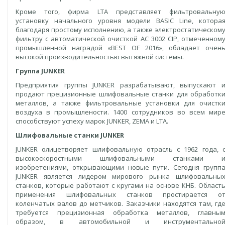
Кроме того, фирма LTA представляет фильтровальну
установку начального уровня модели BASIC Line, котора
благодаря простому исполнению, а также электростатическом
фильтру с автоматической очисткой AC 3002 CIP, отмеченном
промышленной наградой «BEST OF 2016», обладает очен
высокой производительностью вытяжной системы.
Группа JUNKER
Предприятия группы JUNKER разрабатывают, выпускают 
продают прецизионные шлифовальные станки для обработк
металлов, а также фильтровальные установки для очистк
воздуха в промышлености. 1400 сотрудников во всем мир
способствуют успеху марок JUNKER, ZEMA и LTA.
Шлифовальные станки JUNKER
JUNKER олицетворяет шлифовальную отрасль с 1962 года, 
высокоскоростными шлифовальными станками 
изобретениями, открывающими новые пути. Сегодня групп
JUNKER является лидером мирового рынка шлифовальны
станков, которые работают с кругами на основе КНБ. Област
применения шлифовальных станков простирается о
коленчатых валов до метчиков. Заказчики находятся там, гд
требуется прецизионная обработка металлов, главны
образом, в автомобильной и инструментально