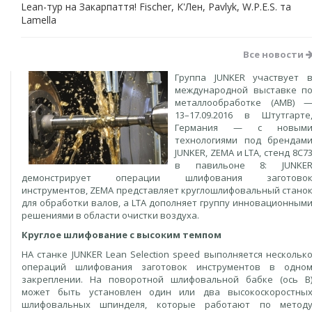
Lean-тур на Закарпаття! Fischer, К'Лен, Pavlyk, W.P.E.S. та
Lamella
Все новости
Группа JUNKER участвует 
международной выставке п
металлообработке (AMB) 
13–17.09.2016 в Штутгарте
Германия — с новым
технологиями под брендам
JUNKER, ZEMA и LTA, стенд 8C7
в павильоне 8: JUNKE
демонстрирует операции шлифования заготово
инструментов, ZEMA представляет круглошлифовальный стано
для обработки валов, а LTA дополняет группу инновационным
решениями в области очистки воздуха.
Круглое шлифование с высоким темпом
НА станке JUNKER Lean Selection speed выполняется нескольк
операций шлифования заготовок инструментов в одно
закреплении. На поворотной шлифовальной бабке (ось В
может быть установлен один или два высокоскоростны
шлифовальных шпинделя, которые работают по метод