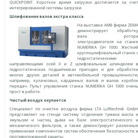
QUICKPOINT. Короткое время загрузки достигается за сче
интегрированной системы загрузки.
Шлифование валов экстра класса
На выставке AMB фирма ZEM
демонстрирует обработк
вала ротор
электродвигателя на станк
NUMERIKA GH 1000. Жестки
круглошлифовальный станок 
гидростатическими
направляющими осей X и Z шлифовальным шпинделем 
гидростатических подшипниках пригоден и для обработк
многих других деталей в автомобильной промышленности
например, кулачковых, карданных валов и валов коробо
передач. Пульт управления станка NUMERIKA GH 1000 очен
прост в работе.
Чистый воздух окупается
Специалист по очистке воздуха фирма LTA Lufttechnik Gmb
представляет на стенде систему отделения тумана масла 
эмульсии и частиц дыма на базе электростатического 
механического фильтров, а также демонстрирует различны
применения компонентов систем обеспечения безопасности 
противопожарной защиты.