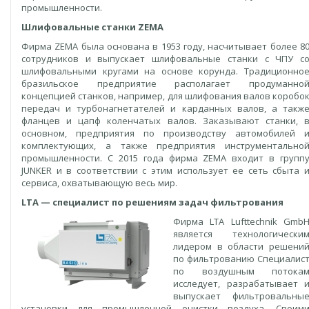
промышленности.
Шлифовальные станки ZEMA
Фирма ZEMA была основана в 1953 году, насчитывает более 8
сотрудников и выпускает шлифовальные станки с ЧПУ с
шлифовальными кругами на основе корунда. Традиционно
бразильское предприятие располагает продуманно
концепцией станков, например, для шлифования валов коробо
передач и турбонагнетателей и карданных валов, а такж
фланцев и цапф коленчатых валов. Заказывают станки, 
основном, предприятия по производству автомобилей 
комплектующих, а также предприятия инструментально
промышленности. С 2015 года фирма ZEMA входит в групп
JUNKER и в соответствии с этим использует ее сеть сбыта 
сервиса, охватывающую весь мир.
LTA — специалист по решениям задач фильтрования
Фирма LTA Lufttechnik Gmb
является технологически
лидером в области решени
по фильтрованию Специалис
по воздушным потока
исследует, разрабатывает 
выпускает фильтровальны
установки для промышленной очистки воздуха. Своим