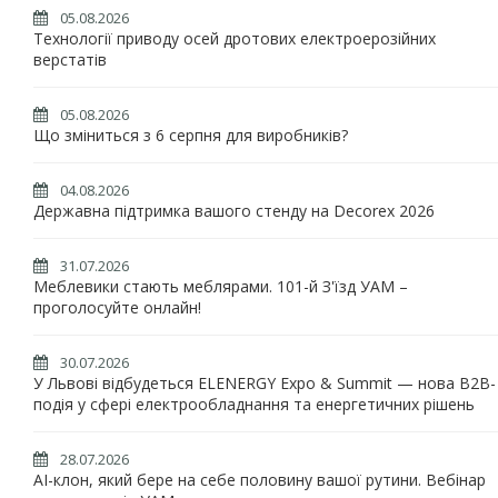
05.08.2026
Технології приводу осей дротових електроерозійних
верстатів
05.08.2026
Що зміниться з 6 серпня для виробників?
04.08.2026
Державна підтримка вашого стенду на Decorex 2026
31.07.2026
Меблевики стають меблярами. 101-й З'їзд УАМ –
проголосуйте онлайн!
30.07.2026
У Львові відбудеться ELENERGY Expo & Summit — нова B2B-
подія у сфері електрообладнання та енергетичних рішень
28.07.2026
AI-клон, який бере на себе половину вашої рутини. Вебінар