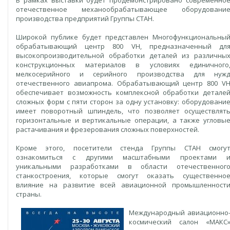
В рамках выставки будет продемонстрировано современно
отечественное механообрабатывающее оборудовани
производства предприятий Группы СТАН.
Широкой публике будет представлен Многофункциональны
обрабатывающий центр 800 VH, предназначенный дл
высокопроизводительной обработки деталей из различны
конструкционных материалов в условиях единичного
мелкосерийного и серийного производства для нуж
отечественного авиапрома. Обрабатывающий центр 800 V
обеспечивает возможность комплексной обработки детале
сложных форм с пяти сторон за одну установку: оборудовани
имеет поворотный шпиндель, что позволяет осуществлят
горизонтальные и вертикальные операции, а также угловы
растачивания и фрезерования сложных поверхностей.
Кроме этого, посетители стенда Группы СТАН смогу
ознакомиться с другими масштабными проектами 
уникальными разработками в области отечественног
станкостроения, которые смогут оказать существенно
влияние на развитие всей авиационной промышленност
страны.
Международный авиационно
космический салон «МАКС