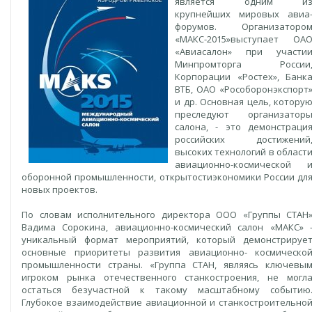
является одним и
крупнейших мировых авиа
форумов. Организаторо
«МАКС-2015»выступает ОА
«Авиасалон» при участи
Минпромторга России
Корпорации «Ростех», Банк
ВТБ, ОАО «Рособоронэкспорт
и др. Основная цель, котору
преследуют организатор
салона, - это демонстраци
российских достижений
высоких технологий в област
авиационно-космической 
оборонной промышленности, открытостиэкономики России дл
новых проектов.
По словам исполнительного директора ООО «Группы СТАН
Вадима Сорокина, авиационно-космический салон «МАКС» 
уникальный формат мероприятий, который демонстрируе
основные приоритеты развития авиационно- космическо
промышленности страны. «Группа СТАН, являясь ключевы
игроком рынка отечественного станкостроения, не могл
остаться безучастной к такому масштабному событию
Глубокое взаимодействие авиационной и станкостроительно