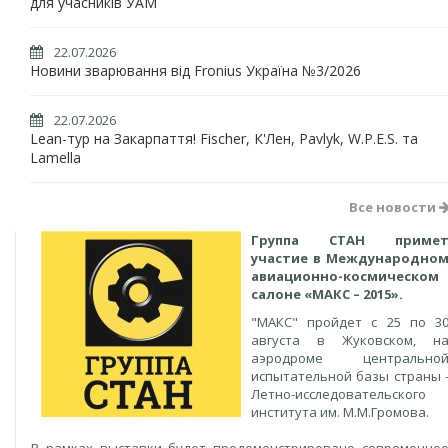
для учасників УАМ
22.07.2026
Новини зварювання від Fronius Україна №3/2026
22.07.2026
Lean-тур на Закарпаття! Fischer, К'Лен, Pavlyk, W.P.E.S. та
Lamella
Все новости
Группа СТАН приме
участие в Международно
авиационно-космическом
салоне «МАКС – 2015».
"МАКС" пройдет с 25 по 3
августа в Жуковском, н
аэродроме центрально
испытательной базы страны 
Летно-исследовательского
института им. М.М.Громова.