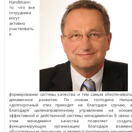
Handtmann
то, что все
сотрудники
могут
активно
участвовать
в
формировании системы качества и тем самым обеспечиват
динамичное развитие. По словам господина Нилш
«долгосрочный спех приходит не благодаря случаю, 
благодаря целенаправленному управлению на основ
эффективной и действенной системы менеджмента» В связи 
этим менеджмент качества позволяет создат
функционирующую организацию благодаря взаимн
обусловленным процессам, и является внутренним решающи