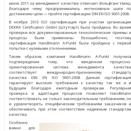
июня 2011 за менеджмент качества отвечает Вольфганг Нилш
благодаря чему предпринимались интенсивные шаги п
достижению цели — пройти сертификацию DIN EN ISO 9001:2008.
В ноябре 2013 ISO сертификация при участии организаци
DEKRA Certification GmbH (Штутгарт) была пройдена. Во врем
проверки все документированные технологические приемы 
процессы были применены безошибочно, поэтом
сертификация Handtmann A-Punkt была пройдена с перво
попытки с нулевыми отклонениями.
Таким образом, компания Handtmann A-Punkt получил
подтверждение тому, что введенная процессно
ориентированная система менеджмента качеств
соответствует международно-признанному стандарт
качества DIN EN ISO 9001:2008. Данная сертификаци
гарантирует высокие требования к качеству так же и 
будущем благодаря ежегодным проверкам. Регулярна
проверка и адаптация процессов позволяет Handtman
соответствовать не только законодательным требованиям, н
и удовлетворять специфическим требованиям заказчиков 
обеспечивать при этом соответствие надежным стандарта
качества.
Особенно
важно для