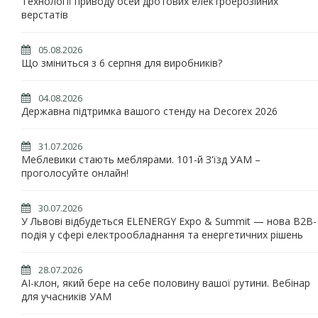
Технології приводу осей дротових електроерозійних
верстатів
05.08.2026
Що зміниться з 6 серпня для виробників?
04.08.2026
Державна підтримка вашого стенду на Decorex 2026
31.07.2026
Меблевики стають меблярами. 101-й З'їзд УАМ –
проголосуйте онлайн!
30.07.2026
У Львові відбудеться ELENERGY Expo & Summit — нова B2B-
подія у сфері електрообладнання та енергетичних рішень
28.07.2026
AI-клон, який бере на себе половину вашої рутини. Вебінар
для учасників УАМ