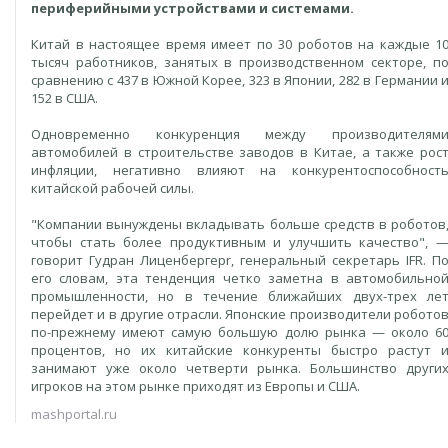
периферийными устройствами и системами.
Китай в настоящее время имеет по 30 роботов на каждые 1
тысяч работников, занятых в производственном секторе, п
сравнению с 437 в Южной Корее, 323 в Японии, 282 в Германии 
152 в США.
Одновременно конкуренция между производителям
автомобилей в строительстве заводов в Китае, а также рос
инфляции, негативно влияют на конкурентоспособност
китайской рабочей силы.
"Компании вынуждены вкладывать больше средств в роботов
чтобы стать более продуктивным и улучшить качество", 
говорит Гудран Лиценбергерr, генеральный секретарь IFR. П
его словам, эта тенденция четко заметна в автомобильно
промышленности, но в течение ближайших двух-трех ле
перейдет и в другие отрасли. Японские производители робото
по-прежнему имеют самую большую долю рынка — около 6
процентов, но их китайские конкуренты быстро растут 
занимают уже около четверти рынка. Большинство други
игроков на этом рынке приходят из Европы и США.
mashportal.ru