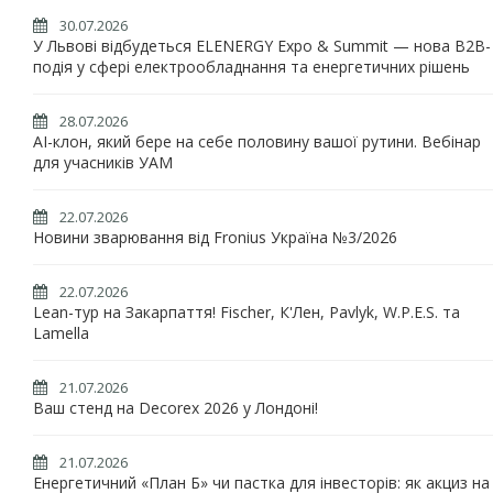
30.07.2026
У Львові відбудеться ELENERGY Expo & Summit — нова B2B-
подія у сфері електрообладнання та енергетичних рішень
28.07.2026
AI-клон, який бере на себе половину вашої рутини. Вебінар
для учасників УАМ
22.07.2026
Новини зварювання від Fronius Україна №3/2026
22.07.2026
Lean-тур на Закарпаття! Fischer, К'Лен, Pavlyk, W.P.E.S. та
Lamella
21.07.2026
Ваш стенд на Decorex 2026 у Лондоні!
21.07.2026
Енергетичний «План Б» чи пастка для інвесторів: як акциз на