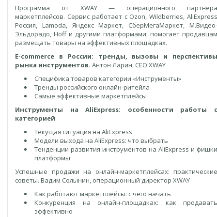
Программа от XWAY — операционного партнер
маркетплейсов. Сервис работает с Ozon, Wildberries, AliExpres
Россия, Lamoda, Яндекс Маркет, СберМегаМаркет, М.Видео
Эльдорадо, Hoff и другими платформами, помогает продавца
размещать товары на эффективных площадках.
E-commerce в России: тренды, вызовы и перспектив
рынка инструментов.
Антон Ларин, CEO XWAY
Специфика товаров категории «Инструменты»
Тренды российского онлайн-ритейла
Самые эффективные маркетплейсы
Инструменты на AliExpress: особенности работы 
категорией
Текущая ситуация на AliExpress
Модели выхода на AliExpress: что выбрать
Тенденции развития инструментов на AliExpress и фишк
платформы
Успешные продажи на онлайн-маркетплейсах: практически
советы. Вадим Солынин, операционный директор XWAY
Как работают маркетплейсы: с чего начать
Конкуренция на онлайн-площадках: как продават
эффективно