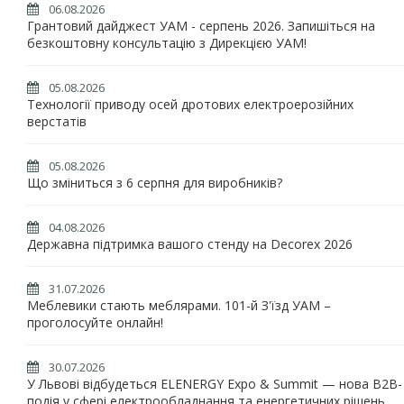
06.08.2026
Грантовий дайджест УАМ - серпень 2026. Запишіться на
безкоштовну консультацію з Дирекцією УАМ!
05.08.2026
Технології приводу осей дротових електроерозійних
верстатів
05.08.2026
Що зміниться з 6 серпня для виробників?
04.08.2026
Державна підтримка вашого стенду на Decorex 2026
31.07.2026
Меблевики стають меблярами. 101-й З'їзд УАМ –
проголосуйте онлайн!
30.07.2026
У Львові відбудеться ELENERGY Expo & Summit — нова B2B-
подія у сфері електрообладнання та енергетичних рішень