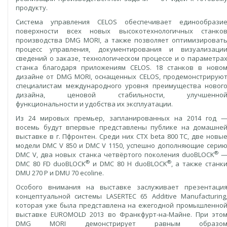
продукту.
Система управления CELOS обеспечивает единообрази
поверхности всех новых высокотехнологичных станко
производства DMG MORI, а также позволяет оптимизироват
процесс управления, документирования и визуализаци
сведений о заказе, технологическом процессе и о параметра
станка благодаря приложениям CELOS. 18 станков в ново
дизайне от DMG MORI, оснащенных CELOS, продемонстрирую
специалистам международного уровня преимущества новог
дизайна, ценовой стабильности, улучшенно
функциональности и удобства их эксплуатации.
Из 24 мировых премьер, запланированных на 2014 год 
восемь будут впервые представлены публике на домашне
выставке в г. Пфронтен. Среди них CTX beta 800 TC, две новы
модели DMC V 850 и DMC V 1150, успешно дополняющие сери
®
DMC V, два новых станка четвёртого поколения duoBLOCK
®
®
DMC 80 FD duoBLOCK
и DMC 80 H duoBLOCK
, а также станк
DMU 270 P и DMU 70 ecoline.
Особого внимания на выставке заслуживает презентаци
концептуальной системы LASERTEC 65 Additive Manufacturing
которая уже была представлена на ежегодной промышленно
выставке EUROMOLD 2013 во Франкфурт-на-Майне. При это
DMG MORI демонстрирует равным образо