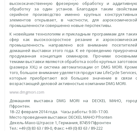
высококачественную фрезерную обработку и аддитивну
обработку за один установ. Благодаря таким свойства
серийное производство именно крупных конструктивны
элементов открывает, в частности, для аэрокосмическо
промышленности совершенно новые перспективы.
К новейшим технологиям и прикладным программам для таки
сфер как высокоскоростное резание и аэрокосмическа
промышленность направлено всё внимание посетителе
домашней выставки этого года. К её проведению приурочен
продуманная концепция семинаров. Прочими основным
темами выставки являются обработка особо крупных заготово
(размера XXL) и система автоматизации от DMG MORI. Кром
того, большое внимание уделяется продуктам LifeCycle Services
которые приобретают всё большее значение в связи 
возрастающей деловой активностью компании DMG MORI.
www.dmgmori.com
Домашняя выставка DMG MORI на DECKEL MAHO, горо
Пфронтен.
18–22 февраля 2014 года. Часы работы: 9.00–17.00.
Место проведения выставки: DECKEL MAHO Pfronten
Декель-Махо-Штрассе 1, Германия, 87459 Пфронтен
Тел.: +49 (0) 83 63 / 89-0, Факс: +49 (0) 83 63 / 89-222