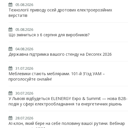
05.08.2026
Технології приводу осей дротових електроерозійних
верстатів
05.08.2026
Що зміниться з 6 серпня для виробників?
04.08.2026
Державна підтримка вашого стенду на Decorex 2026
31.07.2026
Меблевики стають меблярами. 101-й З'їзд УАМ –
проголосуйте онлайн!
30.07.2026
У Львові відбудеться ELENERGY Expo & Summit — нова B2B-
подія у сфері електрообладнання та енергетичних рішень
28.07.2026
AI-клон, який бере на себе половину вашої рутини. Вебінар