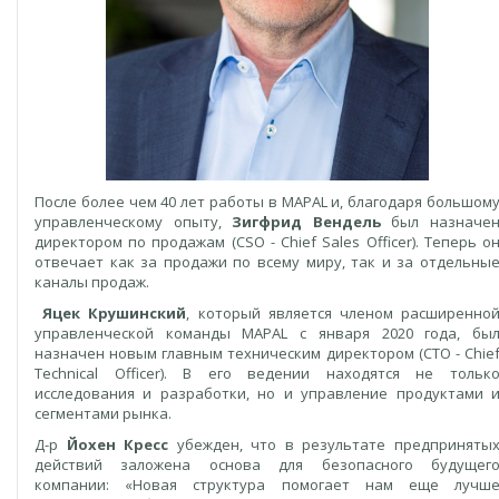
После более чем 40 лет работы в MAPAL и, благодаря большом
управленческому опыту,
Зигфрид Вендель
был назначе
директором по продажам (CSO - Chief Sales Officer). Теперь о
отвечает как за продажи по всему миру, так и за отдельны
каналы продаж.
Яцек Крушинский
, который является членом расширенно
управленческой команды MAPAL с января 2020 года, бы
назначен новым главным техническим директором (CTO - Chie
Technical Officer). В его ведении находятся не тольк
исследования и разработки, но и управление продуктами 
сегментами рынка.
Д-р
Йохен Кресс
убежден, что в результате предприняты
действий заложена основа для безопасного будущег
компании: «Новая структура помогает нам еще лучш