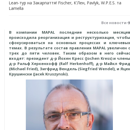
Lean-тур на Закарпаття! Fischer, К'Лен, Pavlyk, W.P.E.S. та
Lamella
Все новости
В компании MAPAL последние несколько месяце
происходила реорганизация и реструктуризация, чтоб
сфокусироваться на основных процессах и ключевы
темах. В результате состав правления MAPAL увеличен 
трех до пяти человек. Таким образом в него сейча
входят: президент д-р Йохен Кресс (Jochen Kress) и член
д-р Ральф Херкенхофф (Ralf Herkenhoff), д-р Майкл Фри
(Michael Fried), Зигфрид Вендель (Siegfried Wendel), и Яце
Крушински (Jacek Kruszynski).