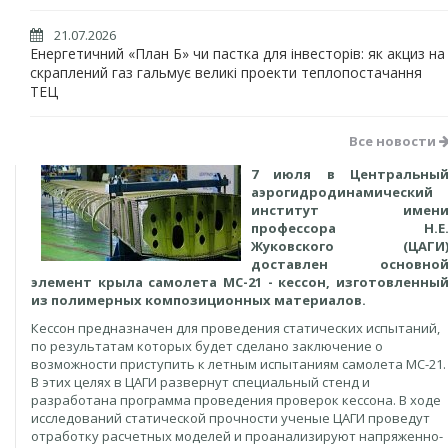
21.07.2026
Енергетичний «План Б» чи пастка для інвесторів: як акциз на
скраплений газ гальмує великі проекти теплопостачання
ТЕЦ
Все новости
7 июля в Центральны
аэрогидродинамический
институт имен
профессора Н.Е
Жуковского (ЦАГИ
доставлен основно
элемент крыла самолета МС-21 - кессон, изготовленны
из полимерных композиционных материалов.
Кессон предназначен для проведения статических испытаний,
по результатам которых будет сделано заключение о
возможности приступить к летным испытаниям самолета МС-21.
В этих целях в ЦАГИ развернут специальный стенд и
разработана программа проведения проверок кессона. В ходе
исследований статической прочности ученые ЦАГИ проведут
отработку расчетных моделей и проанализируют напряженно-