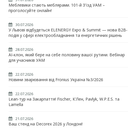
Меблевики стають меблярами. 101-й З'їзд УАМ –
проголосуйте онлайн!
30.07.2026
У Львові відбудеться ELENERGY Expo & Summit — нова B2B-
подія у сфері електрообладнання та енергетичних рішень
28.07.2026
AI-клон, який бере на себе половину вашої рутини. Вебінар
для учасників УАМ
22.07.2026
Новини зварювання від Fronius Україна №3/2026
22.07.2026
Lean-тур на Закарпаття! Fischer, К'Лен, Pavlyk, W.P.E.S. та
Lamella
21.07.2026
Ваш стенд на Decorex 2026 у Лондоні!