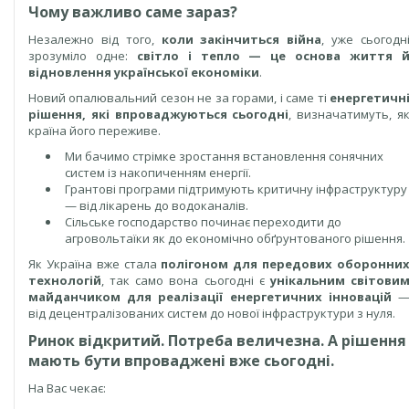
Чому важливо саме зараз?
Незалежно від того,
коли закінчиться війна
, уже сьогодн
зрозуміло одне:
світло і тепло — це основа життя 
відновлення української економіки
.
Новий опалювальний сезон не за горами, і саме ті
енергетичн
рішення, які впроваджуються сьогодні
, визначатимуть, я
країна його переживе.
Ми бачимо стрімке зростання встановлення сонячних
систем із накопиченням енергії.
Грантові програми підтримують критичну інфраструктуру
— від лікарень до водоканалів.
Сільське господарство починає переходити до
агровольтаїки як до економічно обґрунтованого рішення.
Як Україна вже стала
полігоном для передових оборонни
технологій
, так само вона сьогодні є
унікальним світови
майданчиком для реалізації енергетичних інновацій
від децентралізованих систем до нової інфраструктури з нуля.
Ринок відкритий. Потреба величезна. А рішення
мають бути впроваджені вже сьогодні.
На Вас чекає: