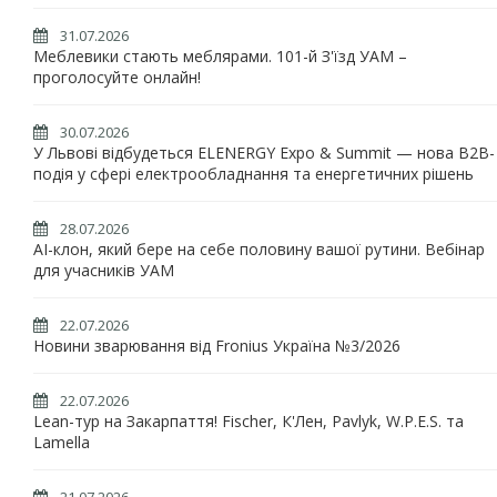
31.07.2026
Меблевики стають меблярами. 101-й З'їзд УАМ –
проголосуйте онлайн!
30.07.2026
У Львові відбудеться ELENERGY Expo & Summit — нова B2B-
подія у сфері електрообладнання та енергетичних рішень
28.07.2026
AI-клон, який бере на себе половину вашої рутини. Вебінар
для учасників УАМ
22.07.2026
Новини зварювання від Fronius Україна №3/2026
22.07.2026
Lean-тур на Закарпаття! Fischer, К'Лен, Pavlyk, W.P.E.S. та
Lamella