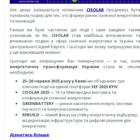
Але дещо залишається незмінним:
CISOLAR
продовжує бут
головною подією для тих, хто формує ринок сонячної енергетик
та інновацій.
Раніше ви були частиною цієї події і саме завдяки таки
учасникам, як Ви,
CISOLAR
став найбільш впізнаваною т
впливовою подією у сфері сонячної енергетики в Україні т
Центрально-Східній Європі. І сьогодні ми знову запрошуємо ва
у ще важливіший момент.
Сьогодні ми запрошуємо Вас повернутися — в час, кол
енергетична трансформація України
стала як нікол
необхідною.
25–26 червня 2025 року у Києві
ми об'єднаємо три
ключові події на єдиній платформі
SEF 2025 KYIV
:
CISOLAR 2025
— 13-та Міжнародна виставка та
конференція сонячної енергетики
GREENBATTERY
— ринки накопичення енергії, системи
гнучкості та енергонезалежність
REBUILD
— новий фокус на стійку енергетичну відбудову,
модернізацію інфраструктури та цифрові рішення для
енергетики.
Дізнатись більше