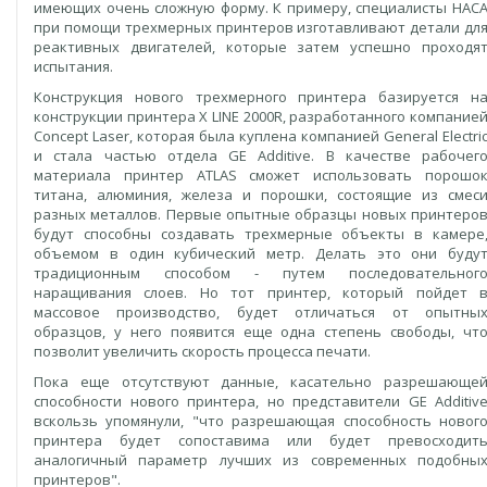
имеющих очень сложную форму. К примеру, специалисты НАС
при помощи трехмерных принтеров изготавливают детали дл
реактивных двигателей, которые затем успешно проходя
испытания.
Конструкция нового трехмерного принтера базируется н
конструкции принтера X LINE 2000R, разработанного компание
Concept Laser, которая была куплена компанией General Electri
и стала частью отдела GE Additive. В качестве рабочег
материала принтер ATLAS сможет использовать порошо
титана, алюминия, железа и порошки, состоящие из смес
разных металлов. Первые опытные образцы новых принтеро
будут способны создавать трехмерные объекты в камере
объемом в один кубический метр. Делать это они буду
традиционным способом - путем последовательног
наращивания слоев. Но тот принтер, который пойдет 
массовое производство, будет отличаться от опытны
образцов, у него появится еще одна степень свободы, чт
позволит увеличить скорость процесса печати.
Пока еще отсутствуют данные, касательно разрешающе
способности нового принтера, но представители GE Additiv
вскользь упомянули, "что разрешающая способность новог
принтера будет сопоставима или будет превосходит
аналогичный параметр лучших из современных подобны
принтеров".