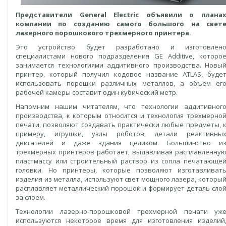
Представители General Electric объявили о плана
компании по созданию самого большого на свет
лазерного порошкового трехмерного принтера.
Это устройство будет разработано и изготовлен
специалистами нового подразделения GE Additive, которо
занимается технологиями аддитивного производства. Новы
принтер, который получил кодовое название ATLAS, буде
использовать порошки различных металлов, а объем ег
рабочей камеры составит один кубический метр.
Напомним нашим читателям, что технологии аддитивног
производства, к которым относится и технология трехмерно
печати, позволяют создавать практически любые предметы, 
примеру, игрушки, узлы роботов, детали реактивны
двигателей и даже здания целиком. Большинство и
трехмерных принтеров работает, выдавливая расплавленну
пластмассу или строительный раствор из сопла печатающе
головки. Но принтеры, которые позволяют изготавливат
изделия из металла, используют свет мощного лазера, которы
расплавляет металлический порошок и формирует деталь сло
за слоем.
Технологии лазерно-порошковой трехмерной печати уж
используются некоторое время для изготовления изделий