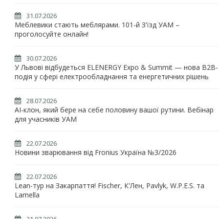
31.07.2026
Меблевики стають меблярами. 101-й З'їзд УАМ –
проголосуйте онлайн!
30.07.2026
У Львові відбудеться ELENERGY Expo & Summit — нова B2B-
подія у сфері електрообладнання та енергетичних рішень
28.07.2026
AI-клон, який бере на себе половину вашої рутини. Вебінар
для учасників УАМ
22.07.2026
Новини зварювання від Fronius Україна №3/2026
22.07.2026
Lean-тур на Закарпаття! Fischer, К'Лен, Pavlyk, W.P.E.S. та
Lamella