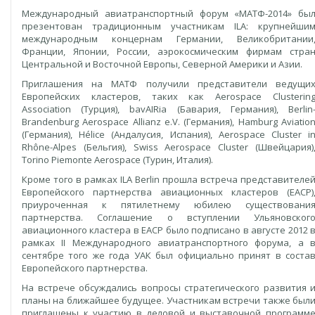
Международный авиатранспортный форум «МАТФ-2014» бы
презентован традиционным участникам ІLА: крупнейши
международным концернам Германии, Великобритании
Франции, Японии, России, аэрокосмическим фирмам стра
Центральной и Восточной Европы, Северной Америки и Азии.
Приглашения на МАТФ получили представители ведущи
Европейских кластеров, таких как Aerospace Clusterin
Association (Турция), bavAIRia (Бавария, Германия), Berlin
Brandenburg Aerospace Allianz e.V. (Германия), Hamburg Aviatio
(Германия), Hélice (Андалусия, Испания), Aerospace Cluster i
Rhône-Alpes (Бельгия), Swiss Aerospace Cluster (Швейцария)
Torino Piemonte Aerospace (Турин, Италия).
Кроме того в рамках ILA Berlin прошла встреча представителе
Европейского партнерства авиационных кластеров (EACP)
приуроченная к пятилетнему юбилею существовани
партнерства. Соглашение о вступлении Ульяновског
авиационного кластера в EACP было подписано в августе 2012 
рамках II Международного авиатранспортного форума, а 
сентябре того же года УАК был официально принят в соста
Европейского партнерства.
На встрече обсуждались вопросы стратегического развития 
планы на ближайшее будущее. Участникам встречи также был
приглашены к участию в деловой и выставочной программ