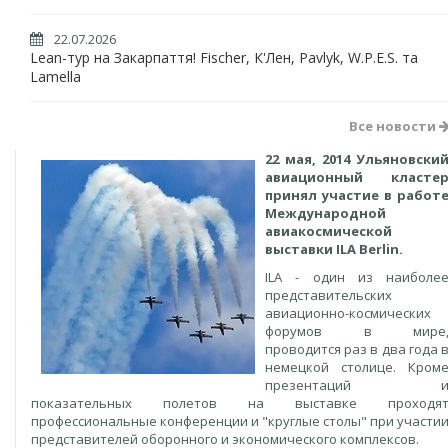
22.07.2026
Lean-тур на Закарпаття! Fischer, К'Лен, Pavlyk, W.P.E.S. та
Lamella
Все новости
22 мая, 2014 Ульяновски
авиационный класте
принял участие в работ
Международной
авиакосмической
выставки ILA Berlin.
ILA - один из наиболе
представительских
авиационно-космических
форумов в мире
проводится раз в два года 
немецкой столице. Кром
презентаций 
показательных полетов на выставке проходя
профессиональные конференции и "круглые столы" при участи
представителей оборонного и экономического комплексов.