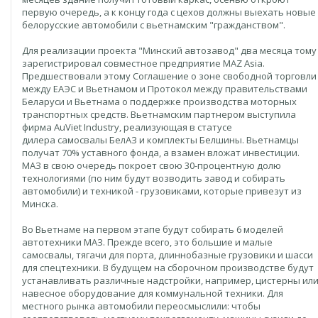
первую очередь, а к концу года с цехов должны выехать новые
белорусские автомобили с вьетнамским "гражданством".
Для реализации проекта "Минский автозавод" два месяца тому
зарегистрировал совместное предприятие MAZ Asia.
Предшествовали этому Соглашение о зоне свободной торговли
между ЕАЭС и Вьетнамом и Протокол между правительствами
Беларуси и Вьетнама о поддержке производства моторных
транспортных средств. Вьетнамским партнером выступила
фирма AuViet Industry, реализующая в статусе
дилера самосвалы БелАЗ и комплекты Белшины. Вьетнамцы
получат 70% уставного фонда, а взамен вложат инвестиции.
МАЗ в свою очередь покроет свою 30-процентную долю
технологиями (по ним будут возводить завод и собирать
автомобили) и техникой - грузовиками, которые привезут из
Минска.
Во Вьетнаме на первом этапе будут собирать 6 моделей
автотехники МАЗ. Прежде всего, это большие и малые
самосвалы, тягачи для порта, длиннобазные грузовики и шасси
для спецтехники. В будущем на сборочном производстве будут
устанавливать различные надстройки, например, цистерны ил
навесное оборудование для коммунальной техники. Для
местного рынка автомобили переосмыслили: чтобы