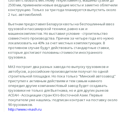
соответствовать местному техрегламенту, машины сузили до
2500 мм, применили новые ведущие мосты и заметно облегчили
конструкцию. Только за три года планируется выпустить около
2 тыс. автомобилей.
Вьетнам предоставил Беларуси квоты на беспошлинный ввоз
грузовой и пассажирской техники, равно как и
машинокомплектов. Но выставил условие - строительство
совместного производства. Причем за четыре года его нужно
локализовать на 40% за счет местных комплектующих. В
противном случае будут действовать стандартные ставки,
которые достигают половины стоимости иностранного
грузовика.
МАЗ построит два разных завода по выпуску грузовиков и
автобусов, а российские производители получат по одной
строительной площадке. Но пока только "Минский автозавод"
приступил к активным действиям и тем самым намного
опередил другие компании.Новый завод будет создавать
грузовики не только для Вьетнама, но и для других рынков
АСЕАН - Ассоциации стран Юго-Восточной Азии. Первые
покупатели уже нашлись: подписан контракт на поставку около
90 грузовиков.
http://www.i-mash.ru