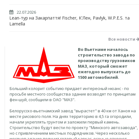
22.07.2026
Lean-тур на Закарпаття! Fischer, К'Лен, Pavlyk, W.P.E.S. та
Lamella
Все новости
Во Вьетнаме началось
строительство завода по
производству грузовиков
МАЗ, который сможет
ежегодно выпускать до
1500 автомобилей.
Больший колорит событию придает интересный нюанс - по
просьбе местного сообщества здание возводят по принципам
фен-шуй, сообщили в ОАО "МАЗ".
Белорусско-вьетнамский завод "вырастет" в 40 км от Ханоя на
месте рисового поля. На днях территорию в 4,5 га огородили,
начали укреплять грунтом и заложили первый камень.
Строительство будут вести по проекту "Минского автозавода",
но с привлечением местных подрядчиков. Через несколько
месяцев здание получит готовый каркас, осенью откроют