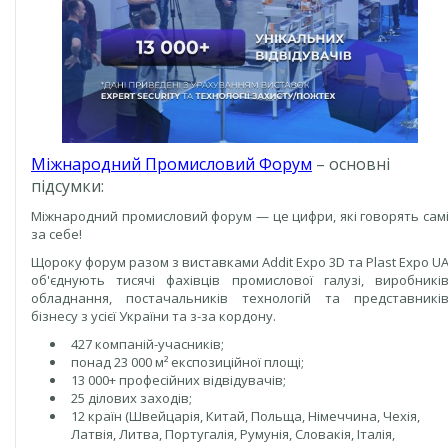
Міжнародний Промисловий Форум
– основні
підсумки:
Міжнародний промисловий форум — це цифри, які говорять сам
за себе!
Щороку форум разом з виставками Addit Expo 3D та Plast Expo U
об'єднують тисячі фахівців промислової галузі, виробникі
обладнання, постачальників технологій та представникі
бізнесу з усієї України та з-за кордону.
427 компаній-учасників;
понад 23 000 м² експозиційної площі;
13 000+ професійних відвідувачів;
25 ділових заходів;
12 країн (Швейцарія, Китай, Польща, Німеччина, Чехія,
Латвія, Литва, Португалія, Румунія, Словакія, Італія,