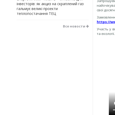
Запрошуємо
інвесторів: як акциз на скраплений газ
найочікува
гальмує великі проекти
свої досяг
теплопостачання ТЕЦ
Замовленн
https://w
Все новости
Участь у в
та екологі