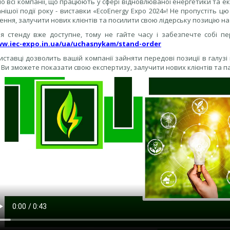
 всі компанії, що працюють у сфері відновлюваної енергетики та еко
нішої події року - виставки «EcoEnergy Expo 2024»! Не пропустіть 
нення, залучити нових клієнтів та посилити свою лідерську позицію на
я стенду вже доступне, тому не гайте часу і забезпечте собі пе
ww.iec-expo.in.ua/ua/uchasnykam/stand-order
иставці дозволить вашій компанії зайняти передові позиції в галуз
ї. Ви зможете показати свою експертизу, залучити нових клієнтів та п