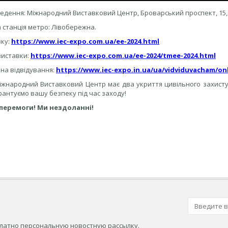
едення: Міжнародний Виставковий Центр, Броварський проспект, 15, м
станція метро: Лівобережна.
вку:
https://www.iec-expo.com.ua/ee-2024.html
виставки:
https://www.iec-expo.com.ua/ee-2024/tmee-2024.html
 на відвідування:
https://www.iec-expo.in.ua/ua/vidviduvacham/on
іжнародний Виставковий Центр має два укриття цивільного захисту,
рантуємо вашу безпеку під час заходу!
перемоги! Ми нездоланні!
платно персональную новостную рассылку.