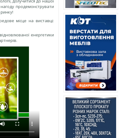
логії, долучитися до нашої
цю нагоду продемонструвати
 ринку!
редове місце на виставці:
і відновлюваної енергетики
артнерів.