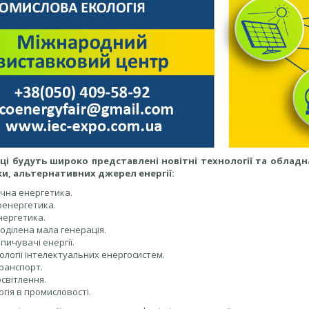
ці будуть широко представлені новітні технології та облад
и, альтернативних джерел енергії:
чна енергетика.
оенергетика.
нергетика.
оділена мала генерація.
пичувачі енергії.
ології інтелектуальних енергосистем.
ранспорт.
освітлення.
огія в промисловості.