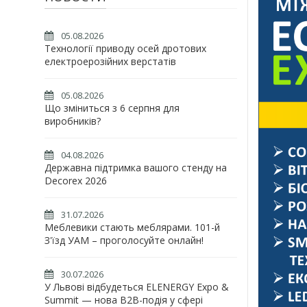
05.08.2026
Технології приводу осей дротових
електроерозійних верстатів
05.08.2026
Що зміниться з 6 серпня для
виробників?
04.08.2026
Державна підтримка вашого стенду на
Decorex 2026
31.07.2026
Меблевики стають меблярами. 101-й
З'їзд УАМ – проголосуйте онлайн!
30.07.2026
У Львові відбудеться ELENERGY Expo &
Summit — нова B2B-подія у сфері