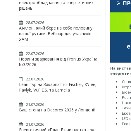
електрообладнання та енергетичних
рішень
28.07.2026
AI-клон, який бере на себе половину
вашої рутини. Вебінар для учасників
УАМ
22.07.2026
Новини зварювання від Fronius Україна
№3/2026
На вистав
енергетик
22.07.2026
Соня
Lean-тур на Закарпаття! Fischer, К'Лен,
Вітр
Pavlyk, W.P.E.S. та Lamella
Біое
Розп
Нако
21.07.2026
Техн
Ваш стенд на Decorex 2026 у Лондоні!
Екот
LED 
Екол
21.07.2026
Енергетичний «План Б» чи пастка для