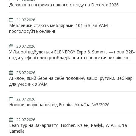
Державна підтримка вашого стенду на Decorex 2026
31.07.2026
Меблевики стають меблярами. 101-й З'їзд УАМ –
проголосуйте онлайн!
30.07.2026
У Львові відбудеться ELENERGY Expo & Summit — нова B2B-
подія у сфері електрообладнання та енергетичних рішень
28.07.2026
AI-клон, який бере на себе половину вашої рутини. Вебінар
для учасників УАМ
22.07.2026
Новини зварювання від Fronius Україна №3/2026
22.07.2026
Lean-тур на Закарпаття! Fischer, К'Лен, Pavlyk, W.P.E.S. та
Lamella