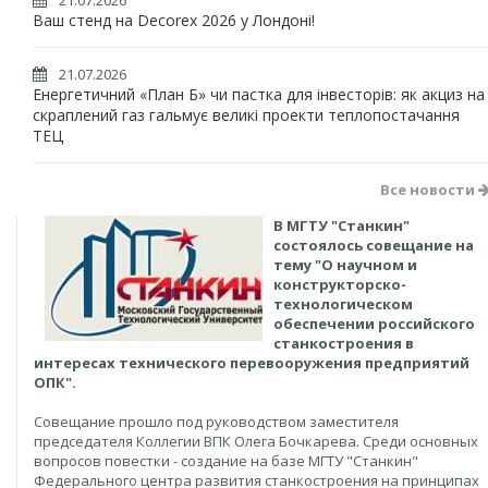
21.07.2026
Ваш стенд на Decorex 2026 у Лондоні!
21.07.2026
Енергетичний «План Б» чи пастка для інвесторів: як акциз на
скраплений газ гальмує великі проекти теплопостачання
ТЕЦ
Все новости
В МГТУ "Станкин"
состоялось совещание на
тему "О научном и
конструкторско-
технологическом
обеспечении российского
станкостроения в
интересах технического перевооружения предприятий
ОПК".
Cовещание прошло под руководством заместителя
председателя Коллегии ВПК Олега Бочкарева. Среди основных
вопросов повестки - создание на базе МГТУ "Станкин"
Федерального центра развития станкостроения на принципах