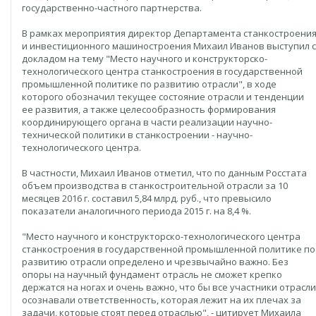
государственно-частного партнерства.
В рамках мероприятия директор Департамента станкостроени
и инвестиционного машиностроения Михаил Иванов выступил с
докладом на тему "Место научного и конструкторско-
технологического центра станкостроения в государственной
промышленной политике по развитию отрасли", в ходе
которого обозначил текущее состояние отрасли и тенденции
ее развития, а также целесообразность формирования
координирующего органа в части реализации научно-
технической политики в станкостроении - научно-
технологического центра.
В частности, Михаил Иванов отметил, что по данным Росстата
объем производства в станкостроительной отрасли за 10
месяцев 2016 г. составил 5,84 млрд. руб., что превысило
показатели аналогичного периода 2015 г. на 8,4 %.
"Место научного и конструкторско-технологического центра
станкостроения в государственной промышленной политике по
развитию отрасли определено и чрезвычайно важно. Без
опоры на научный фундамент отрасль не сможет крепко
держатся на ногах и очень важно, что бы все участники отрасли
осознавали ответственность, которая лежит на их плечах за
задачи, которые стоят перед отраслью", - цитирует Михаила