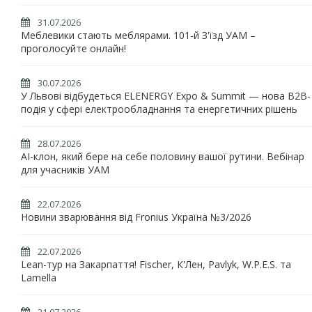
31.07.2026
Меблевики стають меблярами. 101-й З'їзд УАМ –
проголосуйте онлайн!
30.07.2026
У Львові відбудеться ELENERGY Expo & Summit — нова B2B-
подія у сфері електрообладнання та енергетичних рішень
28.07.2026
AI-клон, який бере на себе половину вашої рутини. Вебінар
для учасників УАМ
22.07.2026
Новини зварювання від Fronius Україна №3/2026
22.07.2026
Lean-тур на Закарпаття! Fischer, К'Лен, Pavlyk, W.P.E.S. та
Lamella