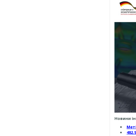
Новини ін
Меті
482.