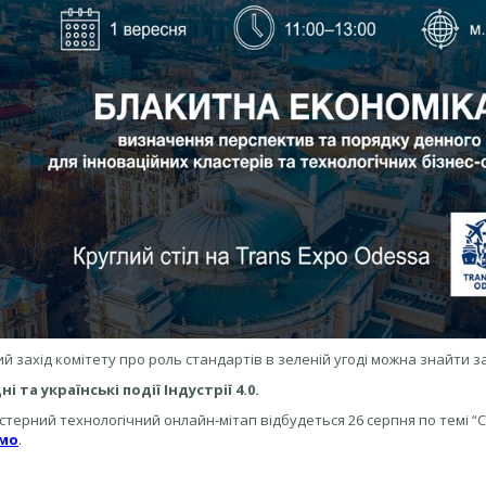
-ий захід комітету про роль стандартів в зеленій угоді можна знайти 
 та українські події Індустрії 4.0.
стерний технологічний онлайн-мітап відбудеться 26 серпня по темі “
мо
.