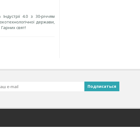
ндустрії 4.0 з 30-річчям
сокотехнологічної держави,
 Гарних свят!