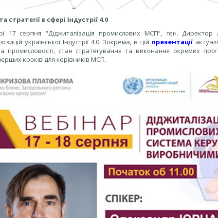
а стратегії в сфері Індустрії 4.0
рі 17 серпня “Діджиталізація промислових МСП”, ген. Директо
озицій української Індустрії 4.0. Зокрема, в цій
презентації
актуал
 та промисловості, стан стратегування та виконання окремих про
ерших кроків для керівників МСП.