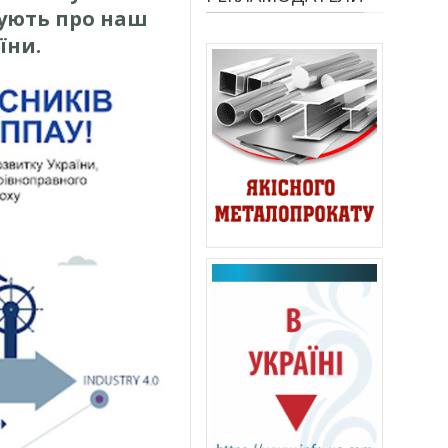
тують про наш
їни.