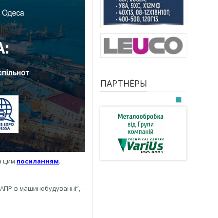
ПАРТНЁРЫ
за цим
посиланням
.
САПР в машинобудуванні”, –