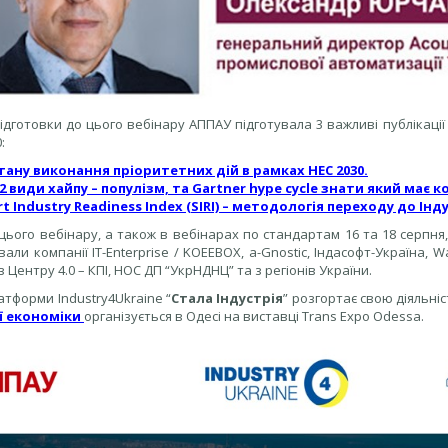
ідготовки до цього вебінару АППАУ підготувала 3 важливі публікації
:
тану виконання пріоритетних дій в рамках НЕС 2030.
2 види хайпу – популізм, та Gartner hype cycle знати який має ко
t Industry Readiness Index (SIRI) – методологія переходу до Індус
ього вебінару, а також в вебінарах по стандартам 16 та 18 серпня, с
али компанії IT-Enterprise / KOEEBOX, a-Gnostic, Індасофт-Україна, 
 Центру 4.0 – КПІ, НОС ДП “УкрНДНЦ” та з регіонів України.
атформи Industry4Ukraine “
Стала Індустрія
” розгортає свою діяльні
ї економіки
організується в Одесі на виставці Trans Expo Odessa.