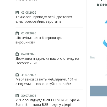
кон
05.08.2026
Технології приводу осей дротових
електроерозійних верстатів
05.08.2026
Що зміниться з 6 серпня для
виробників?
04.08.2026
Державна підтримка вашого стенду на
Decorex 2026
31.07.2026
Меблевики стають меблярами. 101-й
З'їзд УАМ – проголосуйте онлайн!
30.07.2026
У Львові відбудеться ELENERGY Expo &
Summit — нова B2B-подія у сфері