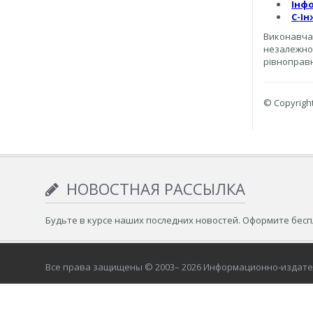
Інф
С-І
Виконавча
незалежнос
рівноправн
© Copyrigh
НОВОСТНАЯ РАССЫЛКА
Будьте в курсе наших последних новостей. Оформите бес
Все права защищены © 2003– 2026 Информационно-издат