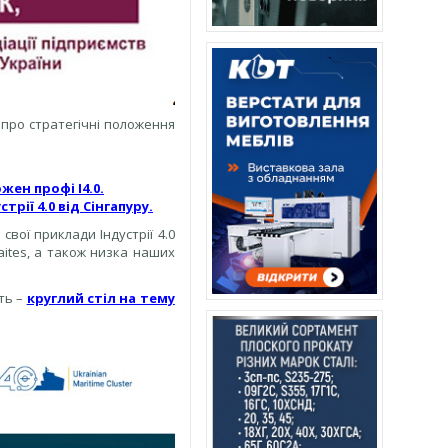
 про стратегічні положення
жен профі І4.0.
трії 4.0 від Сінгапуру.
вої приклади Індустрії 4.0
Waites, а також низка наших
сть –
круглий стіл на тему