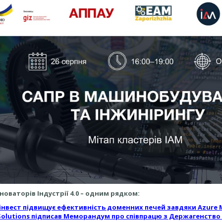
новаторів Індустрії 4.0 – одним рядком:
нвест підвищує ефективність доменних печей завдяки Azure M
Solutions підписав Меморандум про співпрацю з Держагенств