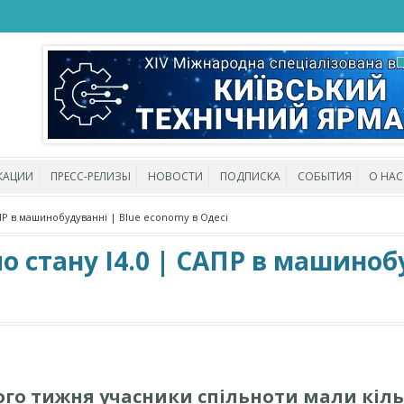
КАЦИИ
ПРЕСС-РЕЛИЗЫ
НОВОСТИ
ПОДПИСКА
СОБЫТИЯ
О НАС
АПР в машинобудуванні | Blue economy в Одесі
по стану І4.0 | САПР в машиноб
ого тижня учасники спільноти мали кіл