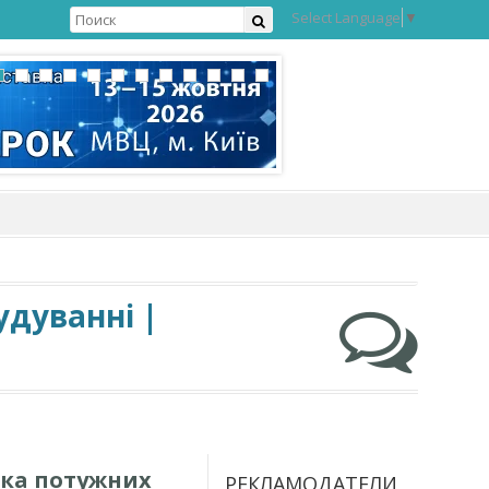
Select Language
▼
удуванні |
ька потужних
РЕКЛАМОДАТЕЛИ