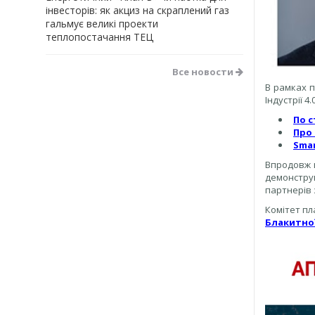
інвесторів: як акциз на скраплений газ
гальмує великі проекти
теплопостачання ТЕЦ
Все новости
В рамках п
Індустрії 4.0
По с
Про 
Smar
Впродовж ц
демонструв
партнерів з
Комітет пл
Блакитно