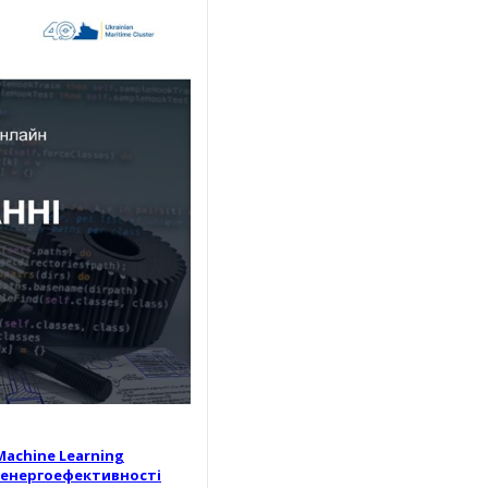
achine Learning
о енергоефективності