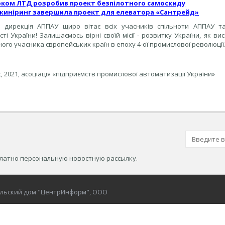
оком ЛТД розробив проект безпілотного самоскиду
нжиніринг завершила проект для елеватора «Сантрейд»
 дирекція АППАУ щиро вітає всіх учасників спільноти АППАУ та І
ті України! Залишаємось вірні своїй місії - розвитку України, як ви
ого учасника європейських країн в епоху 4-ої промислової революції.
t, 2021, асоціація «підприємств промислової автоматизації України»
платно персональную новостную рассылку.
ельский дом "ЦентрИнформ", ООО