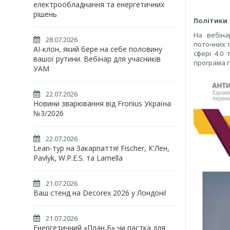
електрообладнання та енергетичних
рішень
Політики т
На вебіна
28.07.2026
поточних п
AI-клон, який бере на себе половину
сфері 4.0
вашої рутини. Вебінар для учасників
програма п
УАМ
22.07.2026
Новини зварювання від Fronius Україна
№3/2026
22.07.2026
Lean-тур на Закарпаття! Fischer, К'Лен,
Pavlyk, W.P.E.S. та Lamella
21.07.2026
Ваш стенд на Decorex 2026 у Лондоні!
21.07.2026
Енергетичний «План Б» чи пастка для