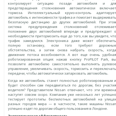
контролирует ситуацию позади автомобиля и дл
предотвращения столкновения автоматически включае
тормоза. Интеллектуальный круиз-контроль адаптируе
автомобиль к интенсивности трафика и помогает выдерживат
безопасную дистанцию до других автомобилей. При это
система предупреждения столкновений отслеживае
положение двух автомобилей впереди и предупреждает 
необходимости притормозить еще до того, как вы увидите, чт
трафик замедлился. Электроника даже может обеспечит
полную остановку, если того требуют дорожны
обстоятельства, а затем снова набрать скорость, когд
движение потока возобновится. А вот еще очень удобна
роботизированная опция: нажав кнопку ProPILOT Park, в
позволите автомобилю самостоятельно выполнять рулево
управление, увеличивать скорость, тормозить и переключат
передачи, чтобы автоматически запарковать автомобиль.
Когда же автомобиль станет полностью роботизированным 
будет способен сам передвигаться по дорогам, без участи
водителя? Представители Nissan отвечают, что эти времен
наступят совсем скоро. Компания уже несколько лет успешн
тестирует прототипы беспилотных автомобилей на улица
разных городов мира — в частности, такие машины Nissa
успешно ездят по дорогам общего пользования в Лондоне.
Энергетическая эффективность