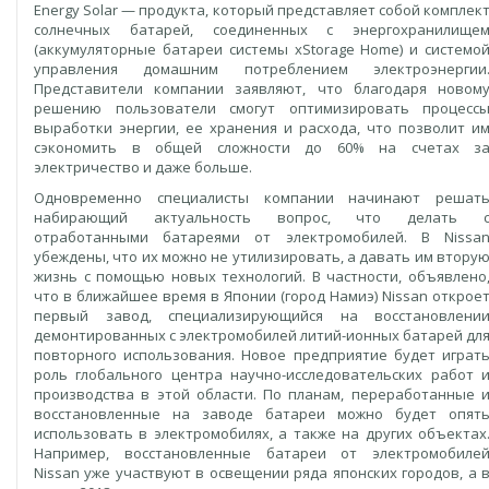
Energy Solar — продукта, который представляет собой комплек
солнечных батарей, соединенных с энергохранилище
(аккумуляторные батареи системы xStorage Home) и системо
управления домашним потреблением электроэнергии
Представители компании заявляют, что благодаря новом
решению пользователи смогут оптимизировать процесс
выработки энергии, ее хранения и расхода, что позволит и
сэкономить в общей сложности до 60% на счетах з
электричество и даже больше.
Одновременно специалисты компании начинают решат
набирающий актуальность вопрос, что делать 
отработанными батареями от электромобилей. В Nissa
убеждены, что их можно не утилизировать, а давать им втору
жизнь с помощью новых технологий. В частности, объявлено
что в ближайшее время в Японии (город Намиэ) Nissan открое
первый завод, специализирующийся на восстановлени
демонтированных с электромобилей литий-ионных батарей дл
повторного использования. Новое предприятие будет играт
роль глобального центра научно-исследовательских работ 
производства в этой области. По планам, переработанные 
восстановленные на заводе батареи можно будет опят
использовать в электромобилях, а также на других объектах
Например, восстановленные батареи от электромобиле
Nissan уже участвуют в освещении ряда японских городов, а 