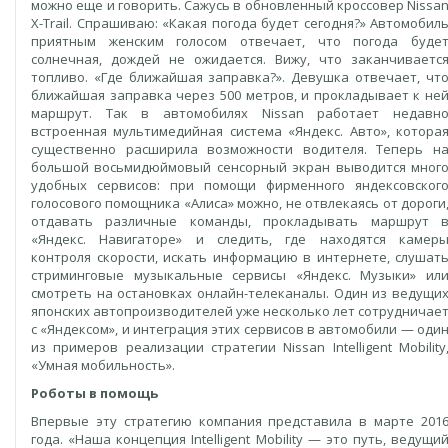
можно еще и говорить. Сажусь в обновленный кроссовер Nissa
X-Trail. Спрашиваю: «Какая погода будет сегодня?» Автомобил
приятным женским голосом отвечает, что погода буде
солнечная, дождей не ожидается. Вижу, что заканчиваетс
топливо. «Где ближайшая заправка?». Девушка отвечает, чт
ближайшая заправка через 500 метров, и прокладывает к не
маршрут. Так в автомобилях Nissan работает недавн
встроенная мультимедийная система «Яндекс. Авто», котора
существенно расширила возможности водителя. Теперь н
большой восьмидюймовый сенсорный экран выводится мног
удобных сервисов: при помощи фирменного яндексовског
голосового помощника «Алиса» можно, не отвлекаясь от дороги
отдавать различные команды, прокладывать маршрут 
«Яндекс. Навигаторе» и следить, где находятся камер
контроля скорости, искать информацию в интернете, слушат
стриминговые музыкальные сервисы «Яндекс. Музыки» ил
смотреть на остановках онлайн-телеканалы. Один из ведущи
японских автопроизводителей уже несколько лет сотрудничае
с «Яндексом», и интеграция этих сервисов в автомобили — оди
из примеров реализации стратегии Nissan Intelligent Mobility
«Умная мобильность».
Роботы в помощь
Впервые эту стратегию компания представила в марте 201
года. «Наша концепция Intelligent Mobility — это путь, ведущи