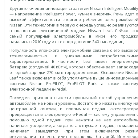
Другая ключевая инновация стратегии Nissan Intelligent Mobilit
— направление Intelligent Power, «умная энергия». Речь идет 
высокой эффективности энергопотребления электромобиле
Nissan. Эти технологии в первую очередь успешно реализуютс
в полностью электрической модели Nissan Leaf. Сейчас эт
самый популярный электромобиль в мире: его продаж
начались в 2010 году и с тех пор достигли 340 тыс. единиц.
Популярность японского электромобиля связана с его высоко
технологичностью и уникальными потребительским
характеристиками. В частности, Leaf имеет энергоемку
батарею (с отдачей 40 кВт·ч), которая обеспечивает запас ход
от одной зарядки 270 км в городском цикле. Оснащение Nissa
Leaf также включает в себя упомянутые выше инновационны
системы Nissan ProPILOT, ProPILOT Park, а также систем
электронной педали e-Pedal.
Последняя призвана вывести привычный способ управлени
автомобилем на новый уровень. Достаточно нажать кнопку н
центральной консоли, и привычная педаль акселератор
превращается в электронную e-Pedal — систему управления 
помощью одной педали: при нажатии на нее автомобил
начинает ускорение, а когда нога отпускает педаль, то машин
начинает замедлятся (при этом включается режи
рекуперации, то есть идет подзарядка батарей). Инженер