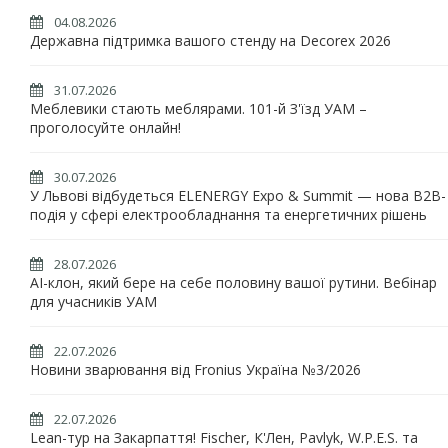
04.08.2026
Державна підтримка вашого стенду на Decorex 2026
31.07.2026
Меблевики стають меблярами. 101-й З'їзд УАМ –
проголосуйте онлайн!
30.07.2026
У Львові відбудеться ELENERGY Expo & Summit — нова B2B-
подія у сфері електрообладнання та енергетичних рішень
28.07.2026
AI-клон, який бере на себе половину вашої рутини. Вебінар
для учасників УАМ
22.07.2026
Новини зварювання від Fronius Україна №3/2026
22.07.2026
Lean-тур на Закарпаття! Fischer, К'Лен, Pavlyk, W.P.E.S. та