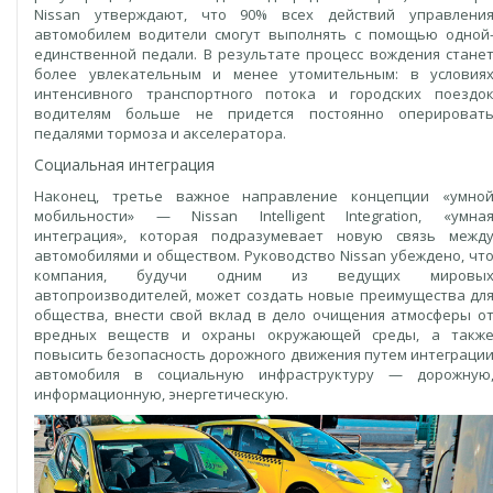
Nissan утверждают, что 90% всех действий управлени
автомобилем водители смогут выполнять с помощью одной
единственной педали. В результате процесс вождения стане
более увлекательным и менее утомительным: в условия
интенсивного транспортного потока и городских поездо
водителям больше не придется постоянно оперироват
педалями тормоза и акселератора.
Социальная интеграция
Наконец, третье важное направление концепции «умно
мобильности» — Nissan Intelligent Integration, «умна
интеграция», которая подразумевает новую связь межд
автомобилями и обществом. Руководство Nissan убеждено, чт
компания, будучи одним из ведущих мировы
автопроизводителей, может создать новые преимущества дл
общества, внести свой вклад в дело очищения атмосферы о
вредных веществ и охраны окружающей среды, а такж
повысить безопасность дорожного движения путем интеграци
автомобиля в социальную инфраструктуру — дорожную
информационную, энергетическую.