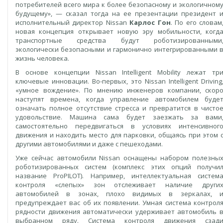
потребителей всего мира к более безопасному и экологичном
будущему», — сказал тогда на ее презентации президент 
исполнительный директор Nissan
Карлос Гон
. По его словам
новая концепция открывает новую эру мобильности, когд
транспортные средства будут роботизированными
экологически безопасными и гармонично интегрированными 
жизнь человека.
В основе концепции Nissan Intelligent Mobility лежат тр
ключевые инновации. Во-первых, это Nissan Intelligent Driving
«умное вождение». По мнению инженеров компании, скор
наступят времена, когда управление автомобилем буде
означать полное отсутствие стресса и превратится в чисто
удовольствие. Машина сама будет заезжать за вами
самостоятельно передвигаться в условиях интенсивног
движения и находить место для парковки, общаясь при этом 
другими автомобилями и даже с пешеходами.
Уже сейчас автомобили Nissan оснащены набором полезны
роботизированных систем (комплекс этих опций получи
название ProPILOT). Например, интеллектуальная систем
контроля «слепых» зон отслеживает наличие други
автомобилей в зонах, плохо видимых в зеркалах, 
предупреждает вас об их появлении. Умная система контрол
рядности движения автоматически удерживает автомобиль 
выбранном ряду. Система контроля движения сзад