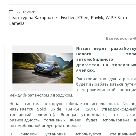
22.07.2026
Lean-тур на Закарпаття! Fischer, К'Лен, Pavlyk, W.P.E.S. та
Lamella
Все новости
Nissan ведет разработк
нового тип
автомобильного
двигателя на топливны
ячейках.
Электричество для агрегат
будет вырабатываться путе
электрохимической реакци
между биоэтанолом и воздухом.
Новая система, которую собирается использовать Nissan
называется Solid Oxide Fuel-Cell (SOFC) (твердооксидны
топливный элемент). Японцы утверждают, что така
разновидность топливных ячеек будет использована 
автомобильной индустрии впервые.
В силовой установке используется специальны