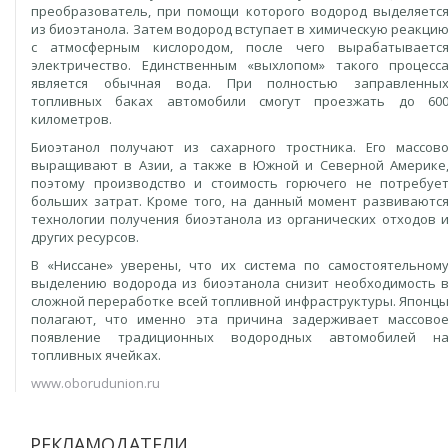
преобразователь, при помощи которого водород выделяетс
из биоэтанола. Затем водород вступает в химическую реакци
с атмосферным кислородом, после чего вырабатываетс
электричество. Единственным «выхлопом» такого процесс
является обычная вода. При полностью заправленны
топливных баках автомобили смогут проезжать до 60
километров.
Биоэтанол получают из сахарного тростника. Его массов
выращивают в Азии, а также в Южной и Северной Америке
поэтому производство и стоимость горючего не потребуе
больших затрат. Кроме того, на данный момент развиваютс
технологии получения биоэтанола из органических отходов 
других ресурсов.
В «Ниссане» уверены, что их система по самостоятельном
выделению водорода из биоэтанола снизит необходимость 
сложной переработке всей топливной инфраструктуры. Японц
полагают, что именно эта причина задерживает массово
появление традиционных водородных автомобилей н
топливных ячейках.
www.oborudunion.ru
РЕКЛАМОДАТЕЛИ