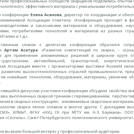
тели профессиональных сообществ сварщиков поделились опытом
нологичного, эффективного материала с уникальными потребительс
р конференции
Елена Асанова
, директор по координации и обес
юминиевой Ассоциации отметила: «Конференция проходит в фо
изводителями и заказчиками материалов и оборудования, на
иями, потребителями технологий и материалов из разных стра
Италию и т.д.».
ственным словом к делегатам конференции обратился сопр
ии
Артем Асатура
. «Развитие компетенций по сварке, – сказа
ив для применения алюминиевых решений в широком круге от
 судостроении, автомобильной, транспортной, энергетическо
ая Ассоциация вместе с организаторами выставки Rusweld смож
 развитию высокотехнологичных отраслей промышленности, пред
тов новейшие технологии, оборудование, материалы, увеличив о
.
стоявшейся дискуссии участники конференции обсудили свойства св
плава, выполненных сваркой трением с перемешиванием; перспект
нения в сварных конструкциях; алюминиевые сварочные материалы,
нологии сварки легких сплавов и многое другое. С докладами вы
СМЗ», ИЛМиТ, ФГАУ «НУЦ СК при МГТУ им. Н.Э. Баумана», ООО 
ия «Сеспель», Санкт-Петербургского политехнического университет
ия вызвали большой интерес у профессиональной аудитории.