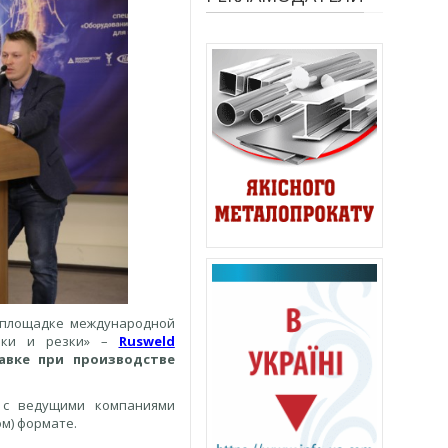
 площадке международной
арки и резки» –
Rusweld
авке при производстве
 с ведущими компаниями
м) формате.