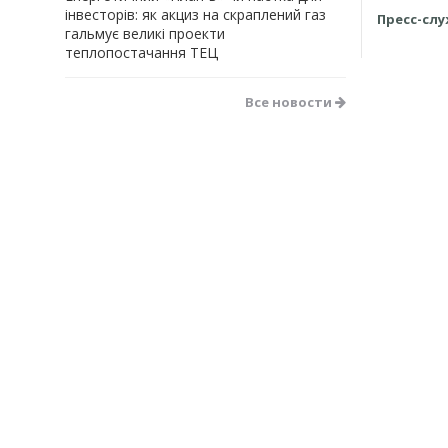
інвесторів: як акциз на скраплений газ
Пресс-сл
гальмує великі проекти
теплопостачання ТЕЦ
Все новости