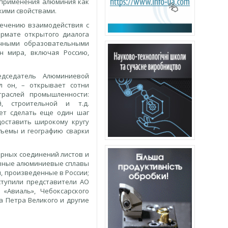
 применения алюминия как
кими свойствами.
печению взаимодействия с
рмате открытого диалога
учными образовательными
н мира, включая Россию,
едседатель Алюминиевой
л он, – открывает сотни
раслей промышленности:
й, строительной и т.д.
ет сделать еще один шаг
оставить широкому кругу
бъемы и географию сварки
арных соединений листов и
ивные алюминиевые сплавы
 произведенные в России;
ступили представители АО
«Авиаль», Чебоксарского
а Петра Великого и другие