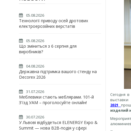
05.08.2026
Технології приводу осей дротових
електроерозійних верстатів
05.08.2026
Що зміниться з 6 серпня для
виробників?
04.08.2026
Державна підтримка вашого стенду на
Decorex 2026
31.07.2026
Сегодня в
Меблевики стають меблярами. 101-й
выставки
З'їзд УАМ – проголосуйте онлайн!
2021
про
изделий 
30.07.2026
Мероприя
У Львові відбудеться ELENERGY Expo &
алюминиево
Summit — нова B2B-подія у сфері