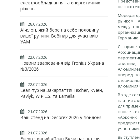
Представи
електрообладнання та енергетичних
высокотех
рішень
Модерато
рынком Ал
28.07.2026
между про
AI-клон, який бере на себе половину
организац
вашої рутини. Вебінар для учасників
Германию, 
УАМ
С привет
Ассоциац
22.07.2026
перспект
Новини зварювання від Fronius Україна
авиации,
№3/2026
Алюминиев
вперед по
специалис
22.07.2026
алюминия»
Lean-тур на Закарпаття! Fischer, К'Лен,
В ходе со
Pavlyk, W.P.E.S. та Lamella
плит из с
для приме
новые тех
21.07.2026
«Арконик 
Ваш стенд на Decorex 2026 у Лондоні!
предприят
участники.
21.07.2026
Выступлен
Енергетичний «План Б» чи пастка для