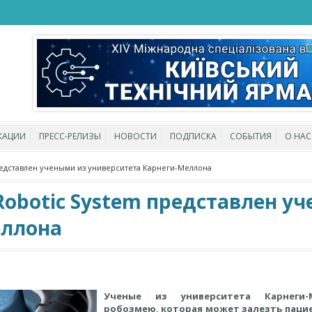
КАЦИИ
ПРЕСС-РЕЛИЗЫ
НОВОСТИ
ПОДПИСКА
СОБЫТИЯ
О НАС
редставлен учеными из университета Карнеги-Меллона
Robotic System представлен у
еллона
Ученые из университета Карнеги-
робозмею, которая может залезть пацие