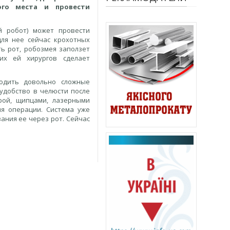
ого места и провести
ый робот) может провести
ля нее сейчас крохотных
ь рот, робозмея заползет
их ей хирургов сделает
одить довольно сложные
удобство в челюсти после
рой, щипцами, лазерными
ля операции. Система уже
ания ее через рот. Сейчас