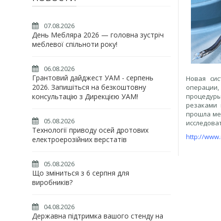
07.08.2026
День Мебляра 2026 — головна зустріч
меблевої спільноти року!
06.08.2026
Грантовий дайджест УАМ - серпень
Новая си
2026. Запишіться на безкоштовну
операции,
консультацію з Дирекцією УАМ!
процедуры
резаками 
прошла ме
05.08.2026
исследова
Технології приводу осей дротових
http://www.
електроерозійних верстатів
05.08.2026
Що зміниться з 6 серпня для
виробників?
04.08.2026
Державна підтримка вашого стенду на