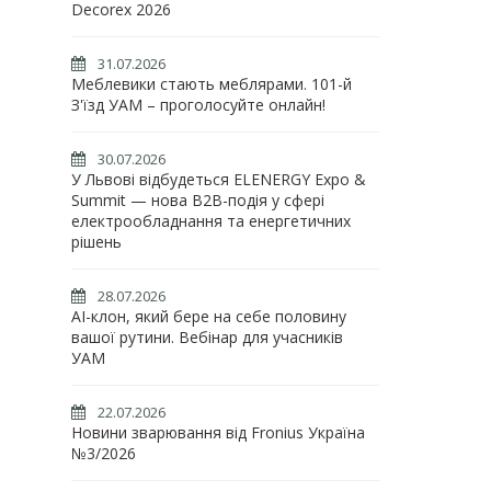
Decorex 2026
31.07.2026
Меблевики стають меблярами. 101-й
З'їзд УАМ – проголосуйте онлайн!
30.07.2026
У Львові відбудеться ELENERGY Expo &
Summit — нова B2B-подія у сфері
електрообладнання та енергетичних
рішень
28.07.2026
AI-клон, який бере на себе половину
вашої рутини. Вебінар для учасників
УАМ
22.07.2026
Новини зварювання від Fronius Україна
№3/2026