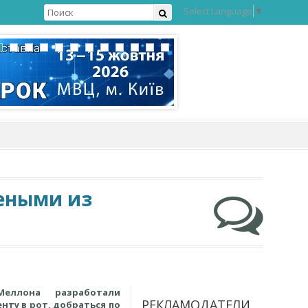
Select Language
▼
чеными из
Меллона разработали
РЕКЛАМОДАТЕЛИ
нту в рот, добраться по