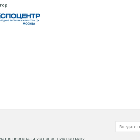
тор
платно персональную новостную рассылку.