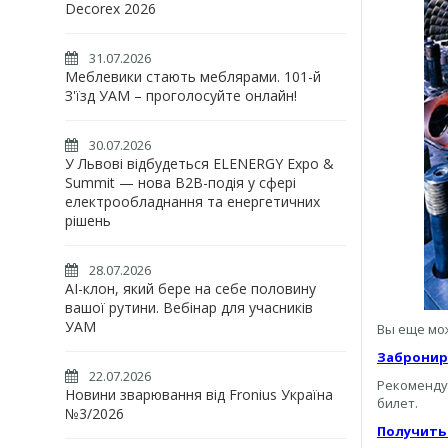
Decorex 2026
31.07.2026
Меблевики стають меблярами. 101-й
З'їзд УАМ – проголосуйте онлайн!
30.07.2026
У Львові відбудеться ELENERGY Expo &
Summit — нова B2B-подія у сфері
електрообладнання та енергетичних
рішень
28.07.2026
AI-клон, який бере на себе половину
вашої рутини. Вебінар для учасників
УАМ
Вы еще мож
Забронир
22.07.2026
Рекоменду
Новини зварювання від Fronius Україна
билет.
№3/2026
Получить