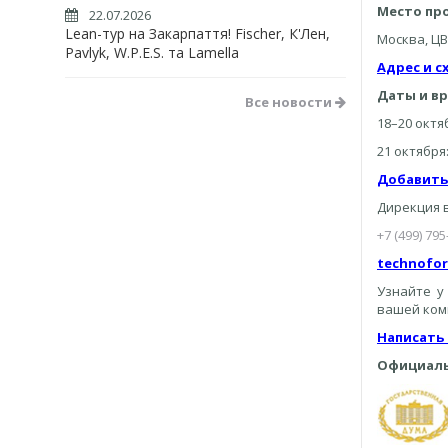
Место пр
22.07.2026
Lean-тур на Закарпаття! Fischer, К'Лен,
Москва, Ц
Pavlyk, W.P.E.S. та Lamella
Адрес и с
Даты и в
Все новости
18–20 октяб
21 октября:
Добавить
Дирекция 
+7 (499) 795
technofo
Узнайте у
вашей ком
Написать
Официаль