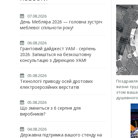
07.08.2026
День Мебляра 2026 — головна зустріч
меблевої спільноти року!
06.08.2026
Грантовий дайджест УАМ - серпень
2026. Запишіться на безкоштовну
консультацію з Дирекцією УАМ!
05.08.2026
Поздравля
Технології приводу осей дротових
жизни труд
електроерозійних верстатів
этом ваша
душевного 
05.08.2026
Що зміниться з 6 серпня для
виробників?
04.08.2026
Державна підтримка вашого стенду на