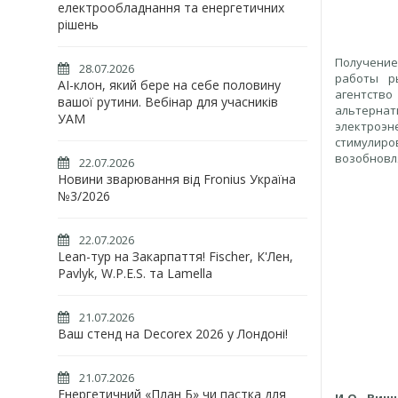
електрообладнання та енергетичних
рішень
Получение
28.07.2026
работы р
AI-клон, який бере на себе половину
агентство
вашої рутини. Вебінар для учасників
альтернат
УАМ
электроэн
стимулир
возобновля
22.07.2026
Новини зварювання від Fronius Україна
№3/2026
22.07.2026
Lean-тур на Закарпаття! Fischer, К'Лен,
Pavlyk, W.P.E.S. та Lamella
21.07.2026
Ваш стенд на Decorex 2026 у Лондоні!
21.07.2026
Енергетичний «План Б» чи пастка для