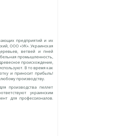
вающих предприятий и их
кий, ООО «УК». Украинская
деревьев, ветвей и пней
ебельная промышленность,
древесное происхождение,
используют. В то время как
отку и приносит прибыль!
 любому производству.
 для производства пеллет
ответствуют украинским
ент для профессионалов.