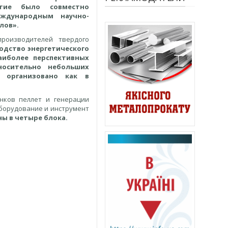
ятие было совместно
ждународным научно-
лов».
роизводителей твердого
водство
энергетического
аиболее перспективных
носительно небольших
 организовано как в
нков пеллет и генерации
 «Оборудование и инструмент
ы в четыре блока.