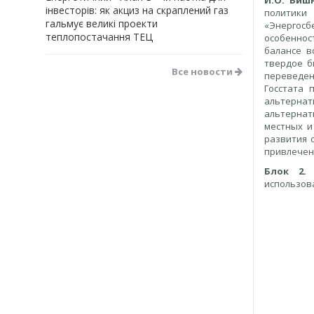
И.О. Виш
інвесторів: як акциз на скраплений газ
политики
гальмує великі проекти
«Энергосб
теплопостачання ТЕЦ
особеннос
балансе в
твердое б
Все новости
переведен
Госстата 
альтернат
альтернат
местных и
развития 
привлечен
Блок 2.
И
использов