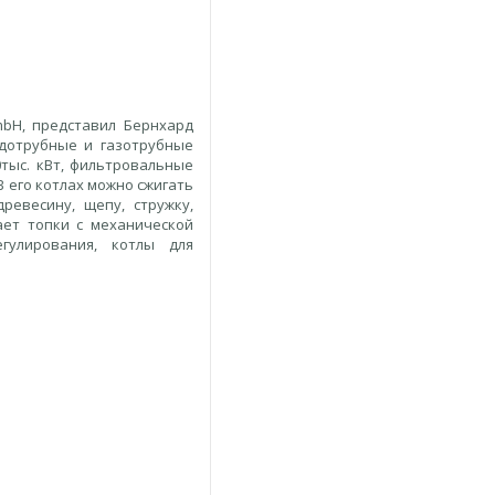
mbH, представил Бернхард
одотрубные и газотрубные
0тыс. кВт, фильтровальные
В его котлах можно сжигать
ревесину, щепу, стружку,
ает топки с механической
гулирования, котлы для