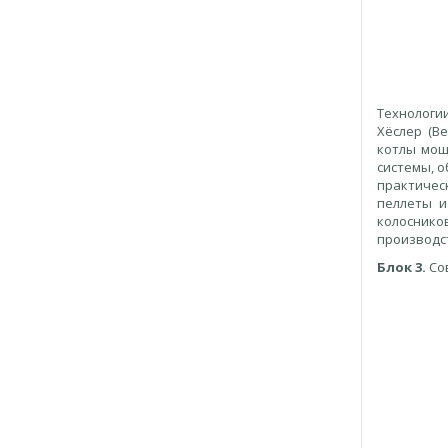
Технологи
Хёслер (B
котлы мощ
системы, о
практичес
пеллеты и
колосник
производс
Блок 3.
Со