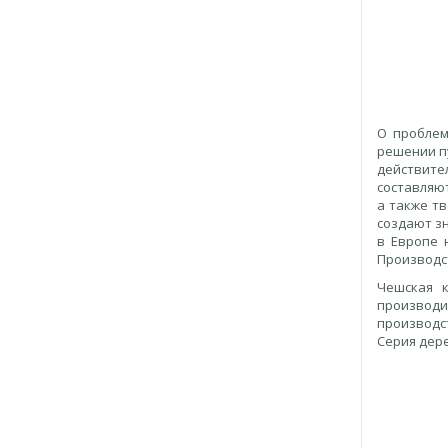
О проблем
решении пу
действите
составляю
а также т
создают зн
в Европе 
Производс
Чешская к
производ
производс
Серия дере