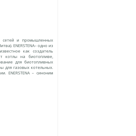
х сетей и промышленных
Литва). ENERSTENA– одно из
известное как создатель
ит котлы на биотопливе,
ование для биотопливных
ы для газовых котельных.
ии. ENERSTENA – синоним