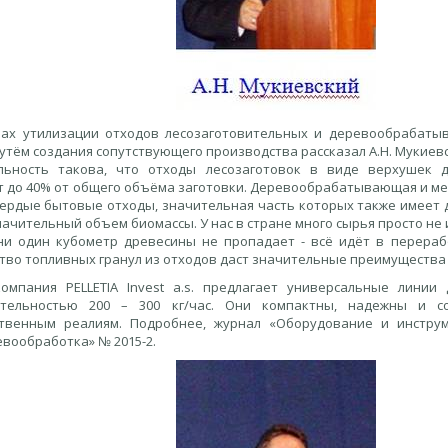
ах утилизации отходов лесозаготовительных и деревообрабаты
тём создания сопутствующего производства рассказал А.Н. Мукиевс
льность такова, что отходы лесозаготовок в виде верхушек 
т до 40% от общего объёма заготовки. Деревообрабатывающая и м
вердые бытовые отходы, значительная часть которых также имеет 
ачительный объем биомассы. У нас в стране много сырья просто не 
ни один кубометр древесины не пропадает - всё идёт в перераб
тво топливных гранул из отходов даст значительные преимущества
омпания PELLETIA Invest a.s. предлагает универсальные линии
ительностью 200 – 300 кг/час. Они компактны, надежны и со
твенным реалиям. Подробнее, журнал «Оборудование и инструм
вообработка» № 2015-2.