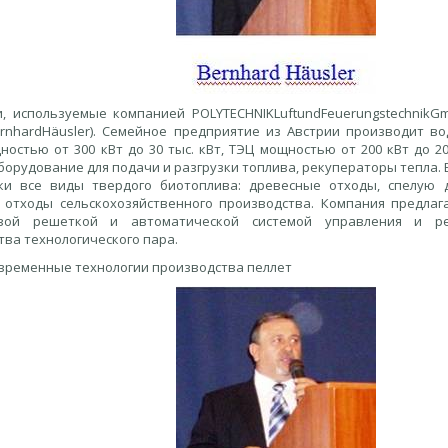
и, используемые компанией POLYTECHNIKLuftundFeuerungstechnikG
ernhardHäusler). Семейное предприятие из Австрии производит в
ностью от 300 кВт до 30 тыс. кВт, ТЭЦ мощностью от 200 кВт до 2
борудование для подачи и разгрузки топлива, рекуператоры тепла. 
ки все виды твердого биотоплива: древесные отходы, спелую д
 отходы сельскохозяйственного производства. Компания предлаг
овой решеткой и автоматической системой управления и ре
тва технологического пара.
временные технологии производства пеллет