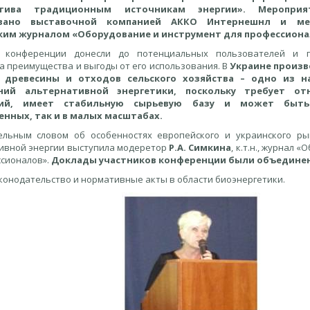
атива традиционным источникам энергии». Меропри
овано выставочной компанией АККО Интернешнл и ме
ким журналом «Оборудование и инструмент для профессиона
и конференции донесли до потенциальных пользователей и п
а преимущества и выгоды от его использования. В
Украине
произ
 древесины и отходов сельского хозяйства – одно из н
ний альтернативной энергетики, поскольку требует от
ций, имеет стабильную сырьевую базу и может быть
нных, так и в малых масштабах.
ельным словом об особенностях европейского и украинского ры
ивной энергии выступила модеретор
Р.А. Симкина
, к.т.н., журнал
ссионалов».
Доклады участников конференции были объединен
онодательство и нормативные акты в области биоэнергетики.