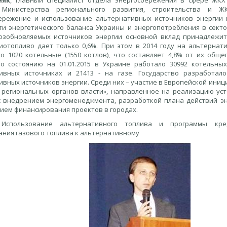
няк
, главный специалист отдела энергосбережения в сфере ЖК
 Министерства регионального развития, строительства и 
ережение и использование альтернативных источников энергии 
ти энергетического баланса Украины и энергопотребления в секто
озобновляемых источников энергии основной вклад принадлежит 
иотопливо дает только 0,6%. При этом в 2014 году на альтерна
о 1020 котельные (1550 котлов), что составляет 4,8% от их обще
по состоянию на 01.01.2015 в Украине работало 30992 котельных,
ивных источниках и 21413 - на газе. Государство разработал
ивных источников энергии. Среди них – участие в Европейской ини
 региональных органов власти», направленное на реализацию уст
с внедрением энергоменеджмента, разработкой плана действий эн
ием финансирования проектов в городах.
спользование альтернативного топлива и программы кре
ания газового топлива к альтернативному