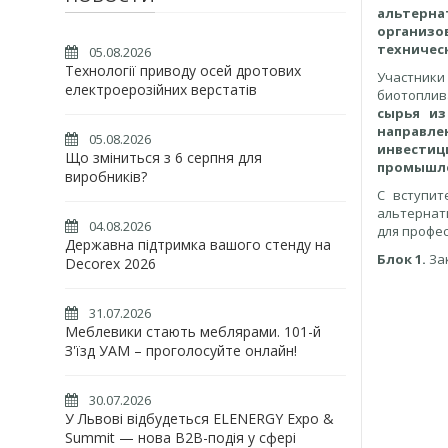
альтерн
организ
техничес
05.08.2026
Технології приводу осей дротових
Участник
електроерозійних верстатів
биотоплив
сырья из
направле
05.08.2026
инвести
Що зміниться з 6 серпня для
промышле
виробників?
С вступит
альтернат
04.08.2026
для профе
Державна підтримка вашого стенду на
Блок 1.
Зак
Decorex 2026
31.07.2026
Меблевики стають меблярами. 101-й
З'їзд УАМ – проголосуйте онлайн!
30.07.2026
У Львові відбудеться ELENERGY Expo &
Summit — нова B2B-подія у сфері