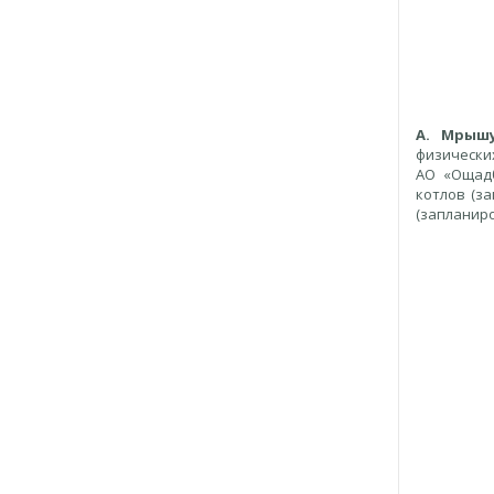
А. Мрыш
физически
АО «Ощадб
котлов (за
(запланиро