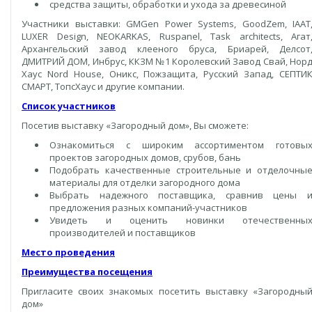
средства защиты, обработки и ухода за древесиной
Участники выставки: GMGen Power Systems, GoodZem, IAAT
LUXER Design, NEOKARKAS, Ruspanel, Task architects, Агат
Архангельский завод клееного бруса, Бриарей, Делсот
ДМИТРИЙ ДОМ, Инбрус, ККЗМ №1 Королевский Завод Свай, Нор
Хаус Nord House, Оникс, Пожзащита, Русский Запад, СЕПТИ
СМАРТ, ТопсХаус и другие компании.
Список участников
Посетив выставку «Загородный дом», Вы сможете:
Ознакомиться с широким ассортиментом готовы
проектов загородных домов, срубов, бань
Подобрать качественные строительные и отделочны
материалы для отделки загородного дома
Выбрать надежного поставщика, сравнив цены 
предложения разных компаний-участников
Увидеть и оценить новинки отечественны
производителей и поставщиков
Место проведения
Преимущества посещения
Пригласите своих знакомых посетить выставку «Загородны
дом»