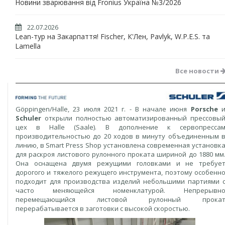
Новини зварювання від Fronius Україна №3/2026
22.07.2026
Lean-тур на Закарпаття! Fischer, К'Лен, Pavlyk, W.P.E.S. та
Lamella
Все новости
Göppingen/Halle, 23 июля 2021 г. - В начале июня
Porsche
Schuler
открыли полностью автоматизированный прессовы
цех в Halle (Saale). В дополнение к сервопресса
производительностью до 20 ходов в минуту объединенным 
линию, в Smart Press Shop установлена современная установк
для раскроя листового рулонного проката шириной до 1880 мм
Она оснащена двумя режущими головками и не требуе
дорогого и тяжелого режущего инструмента, поэтому особенн
подходит для производства изделий небольшими партиями 
часто меняющейся номенклатурой. Непрерывн
перемещающийся листовой рулонный прока
перерабатывается в заготовки с высокой скоростью.