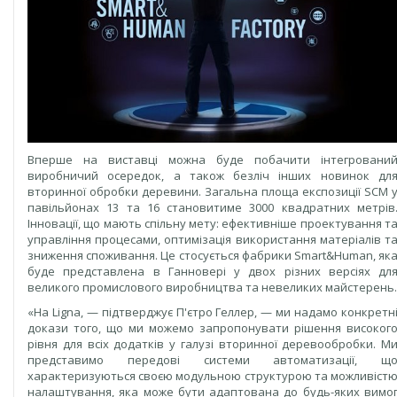
Вперше на виставці можна буде побачити інтегровани
виробничий осередок, а також безліч інших новинок дл
вторинної обробки деревини. Загальна площа експозиції SCM 
павільйонах 13 та 16 становитиме 3000 квадратних метрів
Інновації, що мають спільну мету: ефективніше проектування т
управління процесами, оптимізація використання матеріалів т
зниження споживання. Це стосується фабрики Smart&Human, як
буде представлена в Ганновері у двох різних версіях дл
великого промислового виробництва та невеликих майстерень.
«На Ligna, — підтверджує П'єтро Геллер, — ми надамо конкретн
докази того, що ми можемо запропонувати рішення високог
рівня для всіх додатків у галузі вторинної деревообробки. М
представимо передові системи автоматизації, щ
характеризуються своєю модульною структурою та можливіст
налаштування, яка може бути адаптована до будь-яких вимо