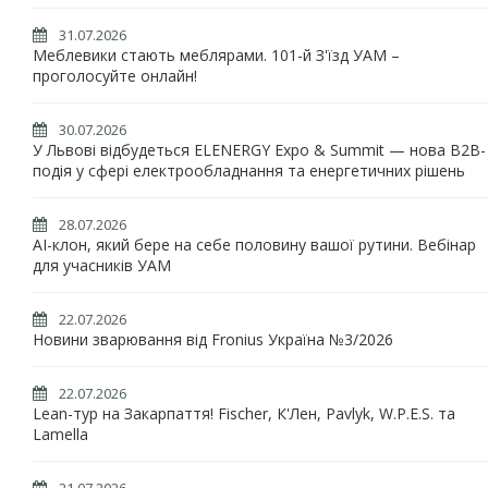
31.07.2026
Меблевики стають меблярами. 101-й З'їзд УАМ –
проголосуйте онлайн!
30.07.2026
У Львові відбудеться ELENERGY Expo & Summit — нова B2B-
подія у сфері електрообладнання та енергетичних рішень
28.07.2026
AI-клон, який бере на себе половину вашої рутини. Вебінар
для учасників УАМ
22.07.2026
Новини зварювання від Fronius Україна №3/2026
22.07.2026
Lean-тур на Закарпаття! Fischer, К'Лен, Pavlyk, W.P.E.S. та
Lamella