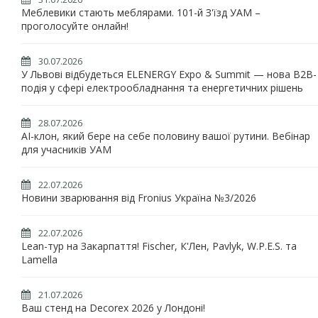
Меблевики стають меблярами. 101-й З'їзд УАМ –
проголосуйте онлайн!
30.07.2026
У Львові відбудеться ELENERGY Expo & Summit — нова B2B-
подія у сфері електрообладнання та енергетичних рішень
28.07.2026
AI-клон, який бере на себе половину вашої рутини. Вебінар
для учасників УАМ
22.07.2026
Новини зварювання від Fronius Україна №3/2026
22.07.2026
Lean-тур на Закарпаття! Fischer, К'Лен, Pavlyk, W.P.E.S. та
Lamella
21.07.2026
Ваш стенд на Decorex 2026 у Лондоні!