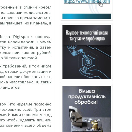
троенные в спинки кресел
использовали медиасистемы
у и пришло время заменить
сам планшет, но и панель, в
issa Digitspace провела
тов новой версии. Причем
тку и испытания, а затем
колько миллионов рублей,
но 90 таких панелей.
 требований, в том числе
одготовки документации и
ной панели обошлась всего
Пока изготовлено 70 таких
планшетов.
том, что изделие послойно
ескольких осей. При этом
мме. Иными словами, метод
ого чтобы удалять лишний
я заполнения всего объема