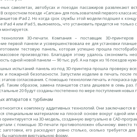
нных самолетах, автобусах и поездах пассажиров развлекают вс
 В скоростном поезде «Сапсан» для пользователей первого класса 
аншетов iPad 2. Но когда срок службы этой модели подошел к конц
е iPad 4 или iPad 5, выяснилось, что установить придется не только 
н монтируется.
технология 3D-печати. Компания – поставщик 3D-принтеров N
ние первой панели и усовершенствовала ее для установки планше
зготовили тестовую панель, которая успешно прошла постобрабо
 массовое производство. Благодаря этому удалось сэкономить нес
ость одной новой панели — 90 тыс. руб. А на парк из 16 поездов нуж
ешных испытаний панель из-под 3D-принтера прошла проверку всех
их и пожарной безопасности. Запустили изделие в печать после п
 этапов согласования. С помощью технологии печать и покраска од
руб. Таким образом, замена планшетов стала дешевле в семь раз. 
стальные 20 будут созданы постепенно по мере поступления новых 
ых аппаратов к турбинам
относится к комплексу аддитивных технологий. Они заключаются в 
ся специальным материалом на плоской основе вокруг одной или н
р ориентируется на 3D-модель, созданную виртуально в CAD-програ
детали с помощью 3D-печати противоположен обычному: вместо т
с заготовки, его расходуют ровно столько, сколько требуется дл
ак бы наполняя виртуальную форму.