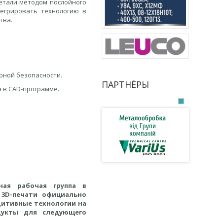
етали методом послойного
егрировать технологию в
тва.
арной безопасности.
ПАРТНЁРЫ
я в CAD-программе.
ная рабочая группа в
 3D-печати официально
дитивные технологии на
дукты для следующего