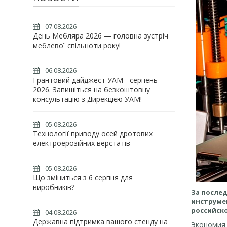
07.08.2026
День Мебляра 2026 — головна зустріч
меблевої спільноти року!
06.08.2026
Грантовий дайджест УАМ - серпень
2026. Запишіться на безкоштовну
консультацію з Дирекцією УАМ!
05.08.2026
Технології приводу осей дротових
електроерозійних верстатів
05.08.2026
Що зміниться з 6 серпня для
виробників?
За послед
инструм
российск
04.08.2026
Державна підтримка вашого стенду на
Экономия 