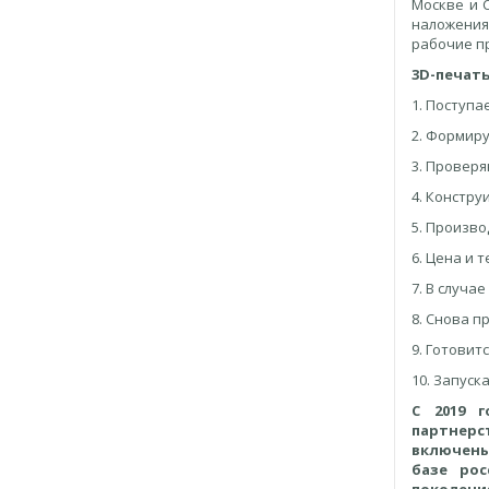
Москве и 
наложения
рабочие пр
3D-печать
1. Поступа
2. Формиру
3. Проверя
4. Констру
5. Произв
6. Цена и
7. В случа
8. Снова 
9. Готовит
10. Запуск
С 2019 г
партнерс
включены
базе ро