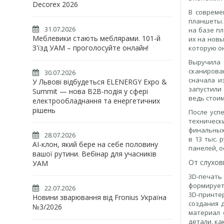
Decorex 2026
В совреме
планшеты.
31.07.2026
на базе пл
Меблевики стають меблярами. 101-й
их на новы
З'їзд УАМ – проголосуйте онлайн!
которую о
Выручила 
сканирова
30.07.2026
сначала и
У Львові відбудеться ELENERGY Expo &
запустили
Summit — нова B2B-подія у сфері
ведь стоим
електрообладнання та енергетичних
рішень
После усп
техническ
финальных
28.07.2026
в 13 тыс. 
AI-клон, який бере на себе половину
панелей, о
вашої рутини. Вебінар для учасників
От слухов
УАМ
3D-печать 
формирует
22.07.2026
3D-принте
Новини зварювання від Fronius Україна
создания 
№3/2026
материал 
детали, к