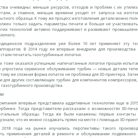
тва очевидны: меньше ресурсов, отходов и проблем с их утилиз
тали, а главное, меньше времени уходит от запроса на изгото
пытного образца. К тому же процесс изготовления детали можно по
олжен только задать параметры печати и больше не участвовать
этих технологий активно поддерживают и развивают промышленн
Siemens.
едицинское подразделение уже более 10 лет применяет эту те
аппаратов. В 2014 году ее впервые внедрили для производства
 стали печатать газотурбинные лопатки.
ск тоже оказался успешным: напечатанные лопатки прошли испытан
я упростила сервисное обслуживание турбин — новые детали теп
 тому же сложная форма лопаток не проблема для 3D-принтера. Зате
и для других составляющих турбин: для компонентов компрессоров, 
 газотурбинного производства.
ии
компания впервые представила аддитивные технологии еще в 2015
ербинке. Тогда представители рассказали о возможностях 3D-печ
нтальные образцы. Тогда же были налажены первые контакты 
узнали, что их можно создавать прямо на месте с помощью 3D-прин
 2018 года на рынке изучались перспективы такого производ
ть применения деталей в ремонте и обслуживании подвижного с