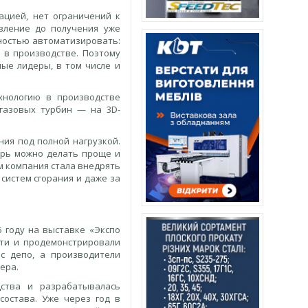
ацией, нет ограничений к
вление до получения уже
лностью автоматизировать:
 в производстве. Поэтому
ые лидеры, в том числе и
хнологию в производстве
 газовых турбин — на 3D-
ия под полной нагрузкой.
ерь можно делать проще и
м компания стала внедрять
систем сгорания и даже за
 году на выставке «Экспо
ати и продемонстрировали
с депо, а производители
тера.
ства и разрабатывалась
остава. Уже через год в