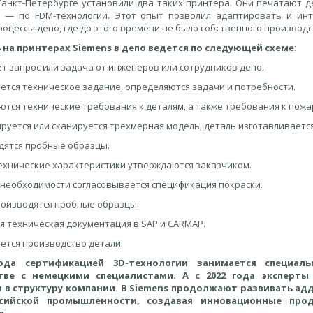
Санкт-Петербурге установили два таких принтера. Они печатают д
 — по FDM-технологии. Этот опыт позволил адаптировать и инт
оцессы депо, где до этого времени не было собственного производс
 на принтерах Siemens в депо ведется по следующей схеме:
ет запрос или задача от инженеров или сотрудников депо.
ется техническое задание, определяются задачи и потребности.
ются технические требования к деталям, а также требования к пож
ируется или сканируется трехмерная модель, деталь изготавливаетс
одятся пробные образцы.
 технические характеристики утверждаются заказчиком.
е необходимости согласовывается спецификация покраски.
производятся пробные образцы.
ся техническая документация в SAP и CARMAP.
ается производство детали.
ода сертификацией 3D-технологии занимается специаль
тве с немецкими специалистами. А с 2022 года эксперты
 в структуру компании. В Siemens продолжают развивать ад
ссийской промышленности, создавая инновационные про