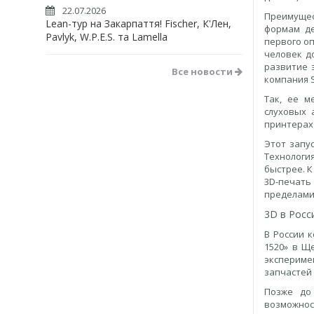
22.07.2026
Преимущес
Lean-тур на Закарпаття! Fischer, К'Лен,
формам де
Pavlyk, W.P.E.S. та Lamella
первого о
человек д
развитие 
Все новости
компания 
Так, ее м
слуховых 
принтерах
Этот запу
Технологи
быстрее. К
3D-печать 
пределами
3D в Росс
В России 
1520» в Щ
экспериме
запчастей 
Позже до
возможнос