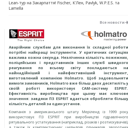
Lean-тур на Закарпаття! Fischer, К'Лен, Pavlyk, W.P.E.S. та
Lamella
Все новости
Аварійним службам для виконання їх складної робот
потрібні найкращі інструменти. У критичних ситуація
важлива кожна секунда. Незліченна кількість пожежних
поліцейських і представників інших служб швидког
реагування по всьому світу покладаються н
найнадійніший і найефективніший інструмент
виготовлений компанією Holmatro. Щоб задовольнят
вимоги замовників, Holmatro вже більш двох десятиліть 
своїй роботі використовує САМ-систему ESPRIT
Ефективність виробництва при цьому має ключов
значення: завдяки ПЗ ESPRIT вдається обробляти більш
кількість деталей за один установ.
Компанія з американського штату Меріленд із 1999 рок
використовує ПЗ ESPRIT при виробництві гідравлічног
рятувального устаткування (наприклад, різаків і розтискувачів)
а також їх комплектуючих: циліндрів, плунжерів, зворотни